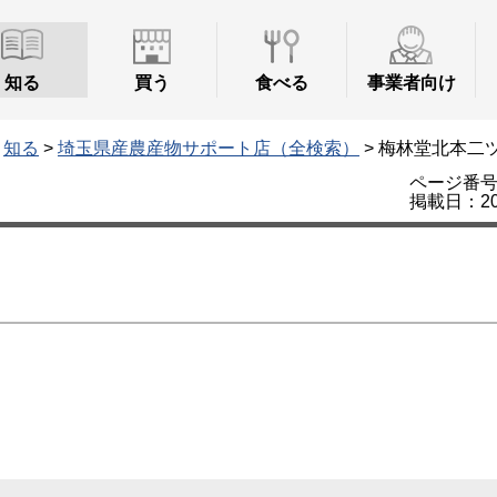
知る
買う
食べる
事業者向け
>
知る
>
埼玉県産農産物サポート店（全検索）
> 梅林堂北本二
ページ番号：
掲載日：20