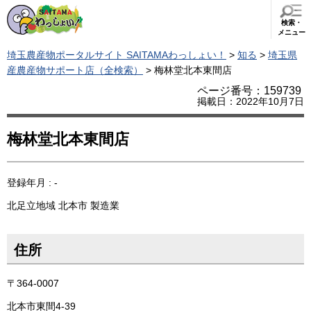
検索・
メニュー
埼玉農産物ポータルサイト SAITAMAわっしょい！
>
知る
>
埼玉県
産農産物サポート店（全検索）
> 梅林堂北本東間店
ページ番号：159739
掲載日：2022年10月7日
梅林堂北本東間店
登録年月 : -
北足立地域
北本市
製造業
住所
〒364-0007
北本市東間4-39