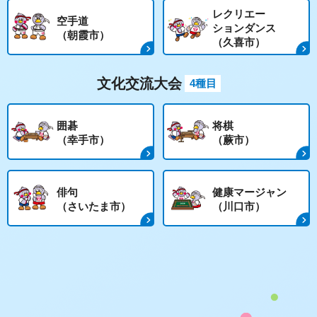
レクリエー
空手道
ションダンス
（朝霞市）
（久喜市）
文化交流大会
4種目
囲碁
将棋
（幸手市）
（蕨市）
俳句
健康マージャン
（さいたま市）
（川口市）