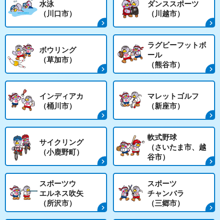
水泳
ダンススポーツ
（川口市）
（川越市）
ラグビーフットボ
ボウリング
ール
（草加市）
（熊谷市）
インディアカ
マレットゴルフ
（桶川市）
（新座市）
軟式野球
サイクリング
（さいたま市、越
（小鹿野町）
谷市）
スポーツウ
スポーツ
エルネス吹矢
チャンバラ
（所沢市）
（三郷市）