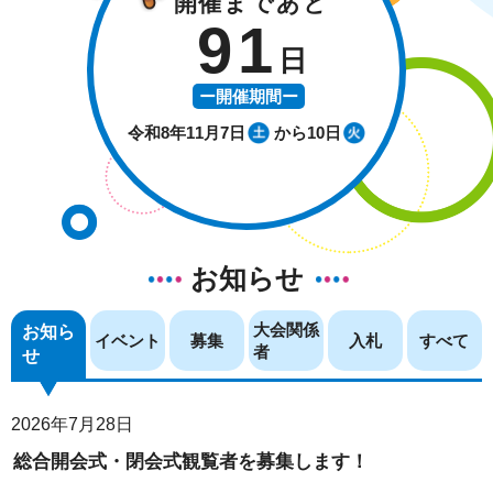
開催まであと
91
日
ー開催期間ー
令和8年11月7日
から10日
お知らせ
大会関係
お知ら
イベント
募集
入札
すべて
者
せ
2026年7月28日
総合開会式・閉会式観覧者を募集します！