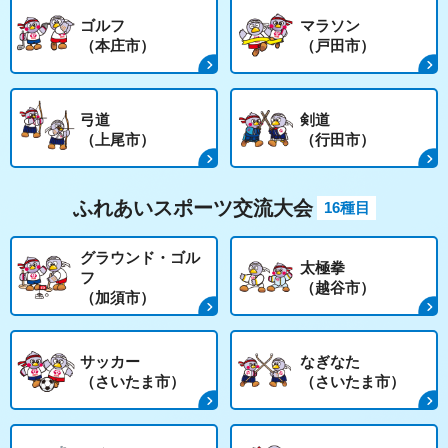
ゴルフ
マラソン
（本庄市）
（戸田市）
弓道
剣道
（上尾市）
（行田市）
ふれあいスポーツ交流大会
16種目
グラウンド・ゴル
太極拳
フ
（越谷市）
（加須市）
サッカー
なぎなた
（さいたま市）
（さいたま市）