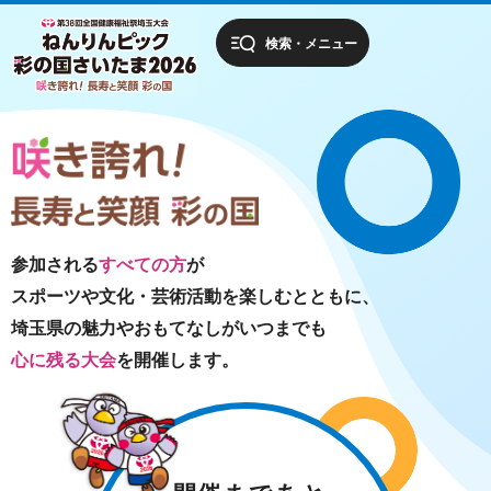
第38回全国健康
検索・メニュー
福祉祭埼玉大会
ねんりんピッ
ク 彩の国さい
たま2026 咲き
誇れ！長寿と笑
顔 彩の国
参加される
すべての方
が
スポーツや文化・芸術活動を楽しむとともに、
埼玉県の魅力やおもてなしがいつまでも
心に残る大会
を開催します。