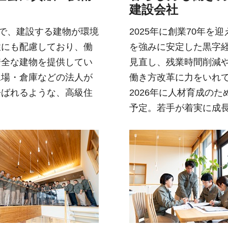
建設会社
進で、建設する建物が環境
2025年に創業70年
性にも配慮しており、働
を強みに安定した黒字
安全な建物を提供してい
見直し、残業時間削減や
工場・倉庫などの法人が
働き方改革に力をいれ
呼ばれるような、高級住
2026年に人材育成の
予定。若手が着実に成