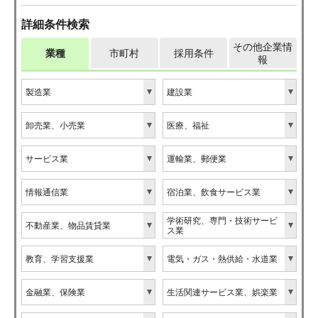
詳細条件検索
その他企業情
業種
市町村
採用条件
報
製造業
建設業
卸売業、小売業
医療、福祉
サービス業
運輸業、郵便業
情報通信業
宿泊業、飲食サービス業
学術研究、専門・技術サービ
不動産業、物品賃貸業
ス業
教育、学習支援業
電気・ガス・熱供給・水道業
金融業、保険業
生活関連サービス業、娯楽業