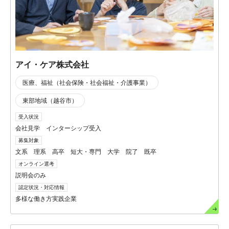
アイ・ケア株式会社
医療、福祉（社会保険・社会福祉・介護事業）
東部地域（越谷市）
受入状況
会社見学 インターシップ受入
募集対象
文系 理系 高卒 短大・専門 大学 院了 既卒
オンライン選考
説明会のみ
認定状況・対応情報
多様な働き方実践企業