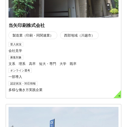
当矢印刷株式会社
製造業（印刷・同関連業）
西部地域（川越市）
受入状況
会社見学
募集対象
文系 理系 高卒 短大・専門 大学 既卒
オンライン選考
一部導入
認定状況・対応情報
多様な働き方実践企業