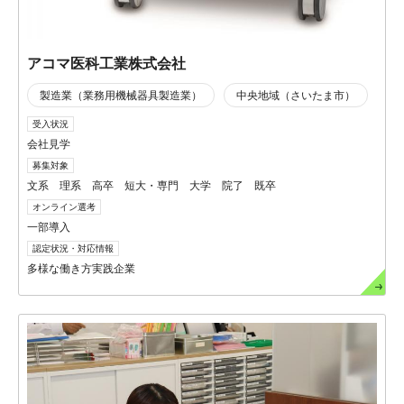
アコマ医科工業株式会社
製造業（業務用機械器具製造業）
中央地域（さいたま市）
受入状況
会社見学
募集対象
文系 理系 高卒 短大・専門 大学 院了 既卒
オンライン選考
一部導入
認定状況・対応情報
多様な働き方実践企業