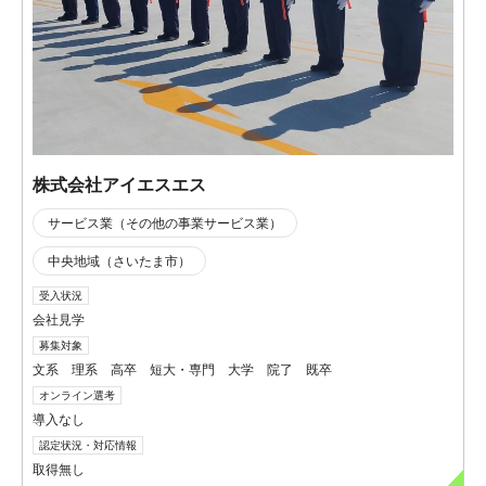
株式会社アイエスエス
サービス業（その他の事業サービス業）
中央地域（さいたま市）
受入状況
会社見学
募集対象
文系 理系 高卒 短大・専門 大学 院了 既卒
オンライン選考
導入なし
認定状況・対応情報
取得無し