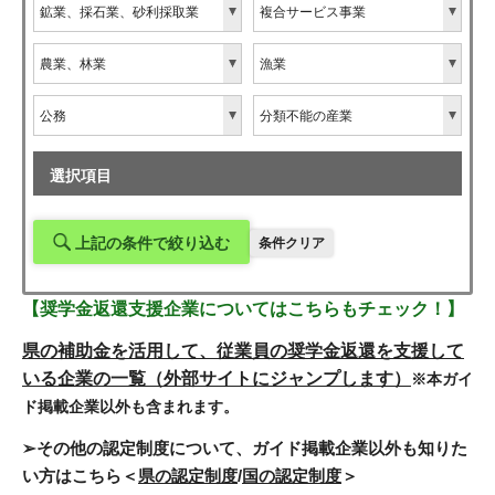
鉱業、採石業、砂利採取業
複合サービス事業
農業、林業
漁業
公務
分類不能の産業
選択項目
【奨学金返還支援企業についてはこちらもチェック！】
県の補助金を活用して、従業員の奨学金返還を支援して
いる企業の一覧（外部サイトにジャンプします）
※本ガイ
ド掲載企業以外も含まれます。
➢その他の認定制度について、ガイド掲載企業以外も知りた
い方はこちら＜
県の認定制度
/
国の認定制度
＞