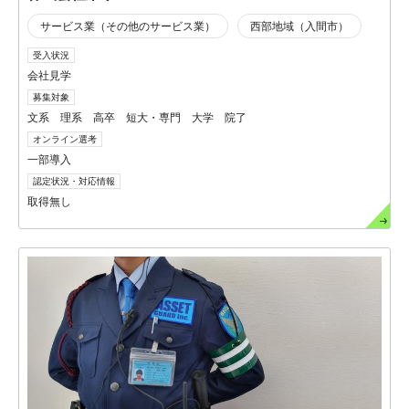
サービス業（その他のサービス業）
西部地域（入間市）
受入状況
会社見学
募集対象
文系 理系 高卒 短大・専門 大学 院了
オンライン選考
一部導入
認定状況・対応情報
取得無し