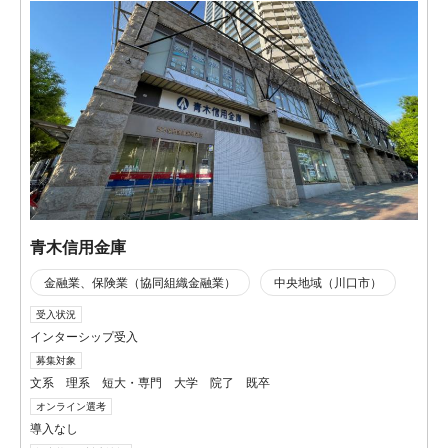
青木信用金庫
金融業、保険業（協同組織金融業）
中央地域（川口市）
受入状況
インターシップ受入
募集対象
文系 理系 短大・専門 大学 院了 既卒
オンライン選考
導入なし