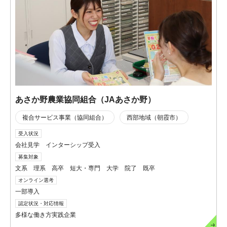
あさか野農業協同組合（JAあさか野）
複合サービス事業（協同組合）
西部地域（朝霞市）
受入状況
会社見学 インターシップ受入
募集対象
文系 理系 高卒 短大・専門 大学 院了 既卒
オンライン選考
一部導入
認定状況・対応情報
多様な働き方実践企業