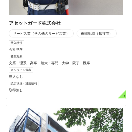
アセットガード株式会社
サービス業（その他のサービス業）
東部地域（越谷市）
受入状況
会社見学
募集対象
文系 理系 高卒 短大・専門 大学 院了 既卒
オンライン選考
導入なし
認定状況・対応情報
取得無し