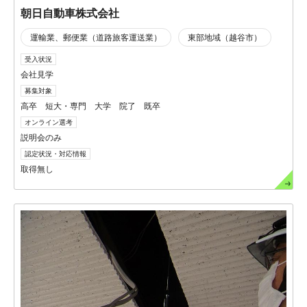
朝日自動車株式会社
運輸業、郵便業（道路旅客運送業）
東部地域（越谷市）
受入状況
会社見学
募集対象
高卒 短大・専門 大学 院了 既卒
オンライン選考
説明会のみ
認定状況・対応情報
取得無し