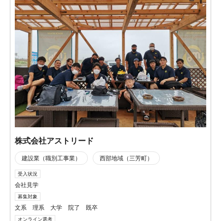
株式会社アストリード
建設業（職別工事業）
西部地域（三芳町）
受入状況
会社見学
募集対象
文系 理系 大学 院了 既卒
オンライン選考