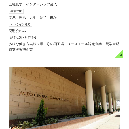
会社見学 インターシップ受入
募集対象
文系 理系 大学 院了 既卒
オンライン選考
説明会のみ
認定状況・対応情報
多様な働き方実践企業 彩の国工場 ユースエール認定企業 奨学金返
還支援実施企業