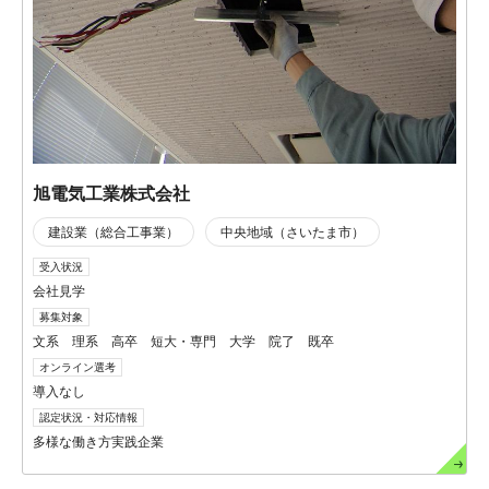
旭電気工業株式会社
建設業（総合工事業）
中央地域（さいたま市）
受入状況
会社見学
募集対象
文系 理系 高卒 短大・専門 大学 院了 既卒
オンライン選考
導入なし
認定状況・対応情報
多様な働き方実践企業