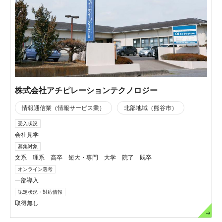
株式会社アチピレーションテクノロジー
情報通信業（情報サービス業）
北部地域（熊谷市）
受入状況
会社見学
募集対象
文系 理系 高卒 短大・専門 大学 院了 既卒
オンライン選考
一部導入
認定状況・対応情報
取得無し