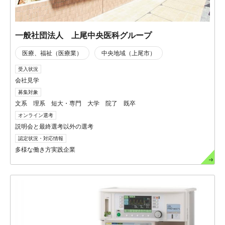
一般社団法人 上尾中央医科グループ
医療、福祉（医療業）
中央地域（上尾市）
受入状況
会社見学
募集対象
文系 理系 短大・専門 大学 院了 既卒
オンライン選考
説明会と最終選考以外の選考
認定状況・対応情報
多様な働き方実践企業