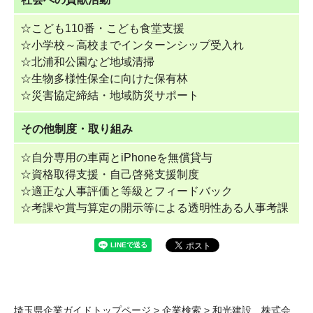
☆こども110番・こども食堂支援
☆小学校～高校までインターンシップ受入れ
☆北浦和公園など地域清掃
☆生物多様性保全に向けた保有林
☆災害協定締結・地域防災サポート
その他制度・取り組み
☆自分専用の車両とiPhoneを無償貸与
☆資格取得支援・自己啓発支援制度
☆適正な人事評価と等級とフィードバック
☆考課や賞与算定の開示等による透明性ある人事考課
埼玉県企業ガイドトップページ
>
企業検索
> 和光建設 株式会