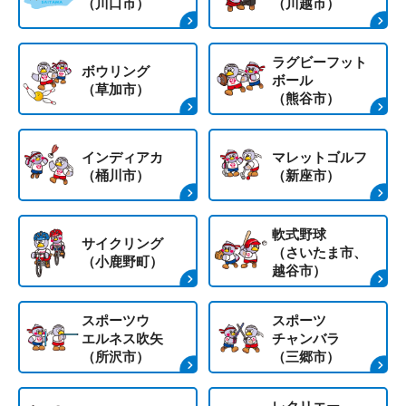
（川口市）
（川越市）
ラグビーフット
ボウリング
ボール
（草加市）
（熊谷市）
インディアカ
マレットゴルフ
（桶川市）
（新座市）
軟式野球
サイクリング
（さいたま市、
（小鹿野町）
越谷市）
スポーツウ
スポーツ
エルネス吹矢
チャンバラ
（所沢市）
（三郷市）