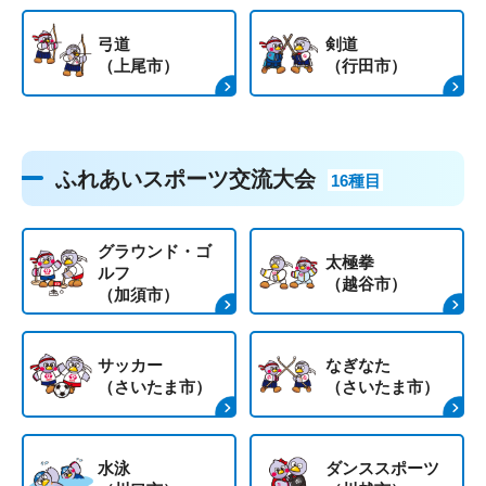
弓道
剣道
（上尾市）
（行田市）
ふれあいスポーツ交流大会
16種目
グラウンド・ゴ
太極拳
ルフ
（越谷市）
（加須市）
サッカー
なぎなた
（さいたま市）
（さいたま市）
水泳
ダンススポーツ