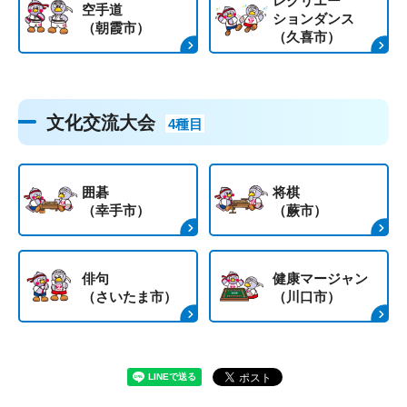
レクリエー
空手道
ションダンス
（朝霞市）
（久喜市）
文化交流大会
4種目
囲碁
将棋
（幸手市）
（蕨市）
俳句
健康マージャン
（さいたま市）
（川口市）