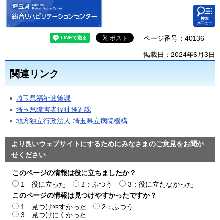
埼玉県 総合リハビリテーション
コンテ
センター
ンツメ
ニュー
ページ番号：40136
掲載日：2024年6月3日
関連リンク
埼玉県福祉政策課
埼玉県障害者福祉推進課
地方独立行政法人 埼玉県立病院機構
より良いウェブサイトにするためにみなさまのご意見をお聞か
せください
このページの情報は役に立ちましたか？
1：役に立った
2：ふつう
3：役に立たなかった
このページの情報は見つけやすかったですか？
1：見つけやすかった
2：ふつう
3：見つけにくかった