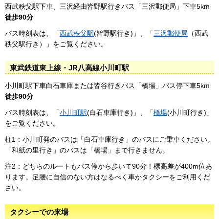
西武秩父駅下車、三沢経由皆野駅行きバス「三沢郵便局」下車5km
徒歩90分
バス時刻表は、「
西武秩父駅
(皆野駅行き)」、「
三沢郵便局
（西武
秩父駅行き）」をご覧ください。
東武鉄道東上線・JR八高線小川町駅
小川町駅下車白石車庫または皆谷行きバス「橋場」バス停下車5km
徒歩90分
バス時刻表は、「
小川町駅
(白石車庫行き)」、「
橋場
(小川町行き)」
をご覧ください。
柱1：小川町発のバスは「白石車庫行き」のバスにご乗車ください。
「和紙の里行き」のバスは「橋場」まで行きません。
注2：どちらのルートもバス停から歩いて90分！標高差が400m位あ
ります。足腰に自信のない方はなるべく車かタクシーをご利用くだ
さい。
タクシーでの来場