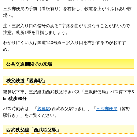
三沢郵便局の手前（看板有り）を右折し、牧道を上がりふれあい牧
場へ。
注：三沢入り口の信号のあるT字路を曲がり損なうことが多いので
注意。札所1番を目指しましょう。
わかりにくい人は国道140号線三沢入り口を右折するのがおすす
め。
公共交通機関での来場
秩父鉄道「親鼻駅」
親鼻駅下車、三沢経由西武秩父行きバス「三沢郵便局」バス停下車5
km
徒歩90分
バス時刻表は、「
親鼻駅
(西武秩父駅行き)」、「
三沢郵便局
（皆野
駅行き）」をご覧ください。
西武秩父線「西武秩父駅」