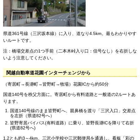
県道361号線（三沢坂本線）に入り、道なり4.5km。最もわかりやす
いルートです。
注：橋場交差点の1つ手前（二本木峠入り口：信号なし）を右折しな
いよう注意してください。
関越自動車道花園インターチェンジから
（寄居町→長瀞町→皆野町→牧場）花園ICから約50分
国道140号を秩父方面に。寄居町から有料道路と一般道の2ルートあ
ります。
国道140号線のまま皆野町へ、親鼻橋を渡り「三沢入口」交差点
を左折（県道82号へ）
皆野寄居バイパス(有料道路）に乗り、皆野長瀞ICを降りて右折
(県道82号へ)
1,2とも約3～4km、三沢小学校や三沢郵便局を通過し、看板「彩の