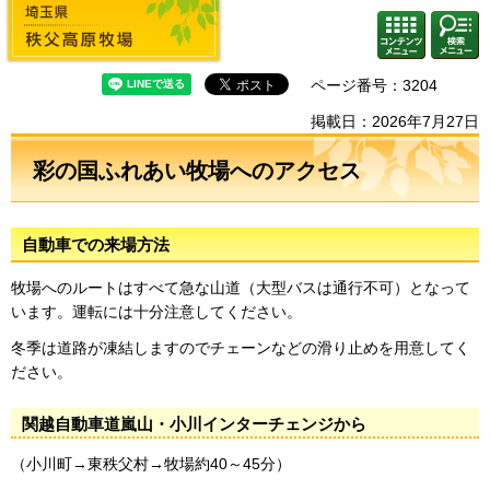
埼玉県 秩父高原牧場
検索・
コンテ
共通メ
ンツメ
ニュー
ニュー
ページ番号：3204
掲載日：2026年7月27日
彩の国ふれあい牧場へのアクセス
自動車での来場方法
牧場へのルートはすべて急な山道（大型バスは通行不可）となって
います。運転には十分注意してください。
冬季は道路が凍結しますのでチェーンなどの滑り止めを用意してく
ださい。
関越自動車道嵐山・小川インターチェンジから
（小川町→東秩父村→牧場約40～45分）