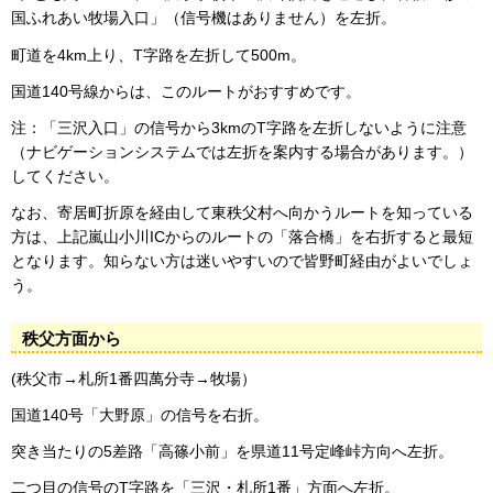
国ふれあい牧場入口」（信号機はありません）を左折。
町道を4km上り、T字路を左折して500m。
国道140号線からは、このルートがおすすめです。
注：「三沢入口」の信号から3kmのT字路を左折しないように注意
（ナビゲーションシステムでは左折を案内する場合があります。）
してください。
なお、寄居町折原を経由して東秩父村へ向かうルートを知っている
方は、上記嵐山小川ICからのルートの「落合橋」を右折すると最短
となります。知らない方は迷いやすいので皆野町経由がよいでしょ
う。
秩父方面から
(秩父市→札所1番四萬分寺→牧場）
国道140号「大野原」の信号を右折。
突き当たりの5差路「高篠小前」を県道11号定峰峠方向へ左折。
二つ目の信号のT字路を「三沢・札所1番」方面へ左折。