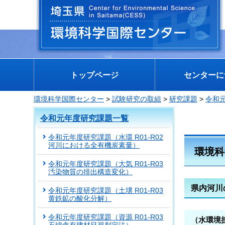
埼玉県 環境科学国際センター
トップページ
センターに
環境科学国際センター
>
試験研究の取組
>
研究課題
>
令和
令和元年度研究課題一覧
令和元年度研究課題（水環 R01-R02
河川における全有機炭素量）
環境科
令和元年度研究課題（大気 R01-R03
汚染物質の排出構造変化）
県内河川
令和元年度研究課題（土壌 R01-R03
黄鉄鉱の酸化分解）
令和元年度研究課題（資源 R01-R03
（水環境