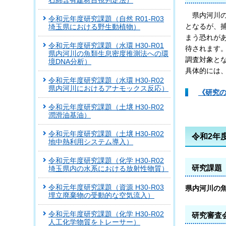
石綿含有建材目視判定法）
県内河川
令和元年度研究課題（自然 R01-R03
となるが、
埼玉県における野生動植物）
まう恐れがあ
令和元年度研究課題（水環 H30-R01
待されます
県内河川の魚類生息密度推測法への環
調査対象と
境DNA分析）
具体的には
令和元年度研究課題（水環 H30-R02
県内河川におけるアナモックス反応）
《研究の
令和元年度研究課題（土壌 H30-R02
潤滑油基油）
令和元年度研究課題（土壌 H30-R02
令和2年
地中熱利用システム導入）
令和元年度研究課題（化学 H30-R02
研究課題
埼玉県内の水系における放射性物質）
令和元年度研究課題（資源 H30-R03
県内河川の
埋立廃棄物の受動的な空気流入）
令和元年度研究課題（化学 H30-R02
研究審査
人工化学物質をトレーサー）