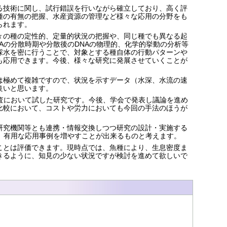
る技術に関し、試行錯誤を行いながら確立しており、高く評
種の有無の把握、水産資源の管理など様々な応用の分野をも
られます。
々の種の定性的、定量的状況の把握や、同じ種でも異なる起
Aの分散時期や分散後のDNAの物理的、化学的挙動の分析等
採水を密に行うことで、対象とする種自体の行動パターンや
も応用できます。今後、様々な研究に発展させていくことが
は極めて複雑ですので、状況を示すデータ（水深、水流の速
良いと思います。
査において試した研究です。今後、学会で発表し議論を進め
比較において、コストや労力においても今回の手法のほうが
研究機関等とも連携・情報交換しつつ研究の設計・実施する
、有用な応用事例を増やすことが出来るものと考えます。
ことは評価できます。現時点では、魚種により、生息密度ま
きるように、知見の少ない状況ですが検討を進めて欲しいで