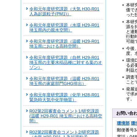
本研
令和元年度研究課題（大気 H30-R01
価で
人為起源粒子(PM1)）
った
本研
令和元年度研究課題（水環 H29-R01
源を
埼玉県内の親水空間）
と連
行動
可能
令和元年度研究課題（温暖 H29-R01
埼玉県における高時空間）
今後
度、
令和元年度研究課題（自然 H29-R01
環境
埼玉県の主要水稲品種に対する葉のオ
る必
ゾン）
利益
調査
令和元年度研究課題（温暖 H29-R01
こと
埼玉県の家庭部門GHG排出）
発展
で求
令和元年度研究課題（化学 H28-R01
す。
緊急時大気中化学物質）
R02第2回審査会コメント1/研究課題
お問い合
(温暖 H29-R01 埼玉県における高時空
間）
環境部
環
郵便番号3
R02第2回審査会コメント2/研究課題
電話：0480