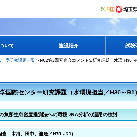
ついて
施設紹介
試験
元年度研究課題一覧
> R02第2回審査会コメント3/研究課題（水環 H30
学国際センター研究課題（水環境担当／H30～R1
の魚類生息密度推測法への環境DNA分析の適用の検討
担当：木持、田中、渡邊／H30～R1）