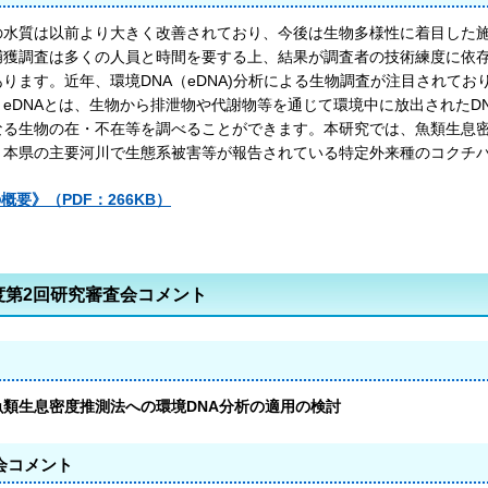
の水質は以前より大きく改善されており、今後は生物多様性に着目した
捕獲調査は多くの人員と時間を要する上、結果が調査者の技術練度に依
ります。近年、環境DNA（eDNA)分析による生物調査が注目されて
。eDNAとは、生物から排泄物や代謝物等を通じて環境中に放出されたD
なる生物の在・不在等を調べることができます。本研究では、魚類生息密
、本県の主要河川で生態系被害等が報告されている特定外来種のコクチ
概要》（PDF：266KB）
度第2回研究審査会コメント
魚類生息密度推測法への環境DNA分析の適用の検討
会コメント