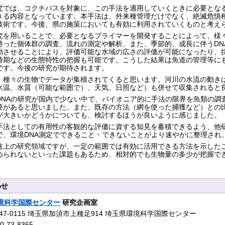
究では、コクチバスを対象に、この手法を適用していくときに必要とな
きる内容となっています。本手法は、外来種管理だけでなく、絶滅危惧
技術です。今後、県の施策においても有効に利用されていくものと考え
究を用いることで、必要となるプライマーを開発することによって、様
持った個体群の調査、流れの測定や解析、また、季節的、成長に伴うDN
動させることにより、評価可能な水域の広さの評価が可能になったり、
時期などの生態特性の把握も可能です。こうした結果は魚道の管理等に
です。今後の研究が期待されます。
、種々の生物でデータが集積されてくると思います。河川の水流の動き
水温、水質（可能な範囲で）、天気、日照など）も併せて収集されると
DNAの研究が国内で少ない中で、パイオニア的に手法の限界を魚類の調
要があると思いました。また、既存の方法（網を使った捕獲など）との
が大きいかどうかについても、検討するほうが良いように感じました。
手法としての有用性の客観的な評価に資する知見を蓄積できるよう、他
で、環境DNA測定でできること・できないことがより速やかに整理され
途上の研究領域ですが、一定の範囲では有効に活用できる方法を示した
められないといった課題もあるため、相対的でも生物量の多少が把握で
わせ
境科学国際センター
研究企画室
47-0115 埼玉県加須市上種足914 埼玉県環境科学国際センター
-73-8365