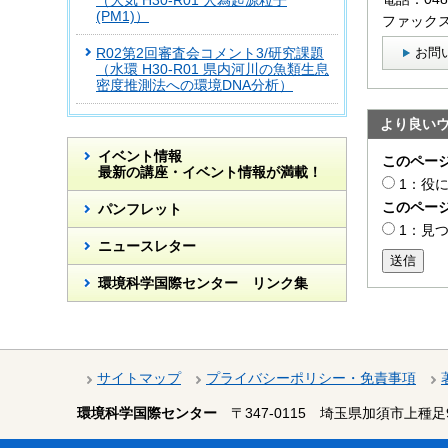
（大気 H30-R01 人為起源粒子
(PM1)）
ファックス：
お問
R02第2回審査会コメント3/研究課題
（水環 H30-R01 県内河川の魚類生息
密度推測法への環境DNA分析）
より良い
イベント情報
このペー
最新の講座・イベント情報が満載！
1：役
このペー
パンフレット
1：見
ニュースレター
送信
環境科学国際センター リンク集
サイトマップ
プライバシーポリシー・免責事項
環境科学国際センター
〒347-0115
埼玉県加須市上種足9