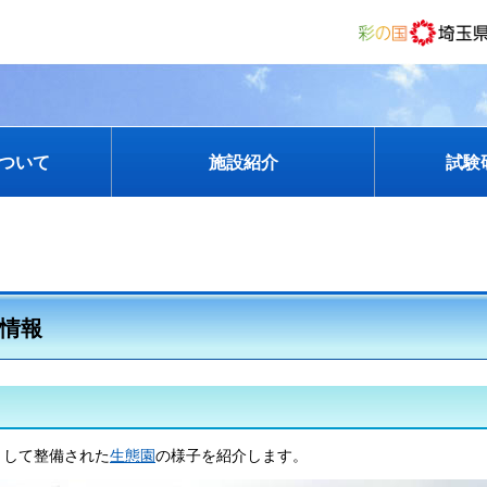
ついて
施設紹介
試験
情報
として整備された
生態園
の様子を紹介します。