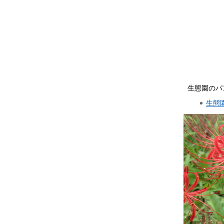
生態園のパ
生態