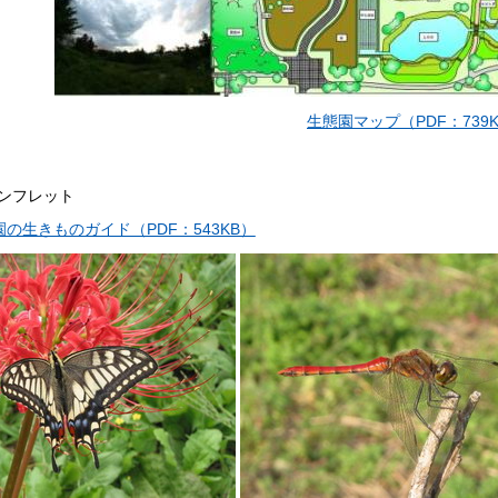
生態園マップ（PDF：739
ンフレット
園の生きものガイド（PDF：543KB）