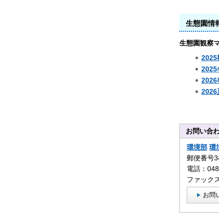
生態園情
生態園観察
202
202
202
202
お問い合
環境部
環
郵便番号3
電話：0480
ファックス：
お問