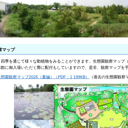
察マップ
、四季を通じて様々な動植物をみることができます。生態園観察マップ（
示館に御入場いただく際に配付もしていますので、是非、観察マップを
生態園観察マップ2026（夏編）（PDF：1,199KB）
（過去の生態園観察