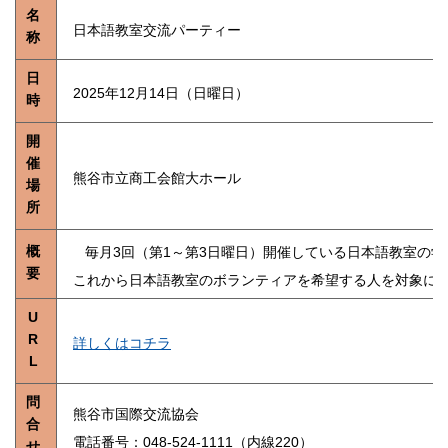
名
日本語教室交流パーティー
称
日
2025年12月14日（日曜日）
時
開
催
熊谷市立商工会館大ホール
場
所
概
毎月3回（第1～第3日曜日）開催している日本語教室の学習
要
これから日本語教室のボランティアを希望する人を対象に
U
R
詳しくはコチラ
L
問
熊谷市国際交流協会
合
電話番号：048-524-1111（内線220）
せ