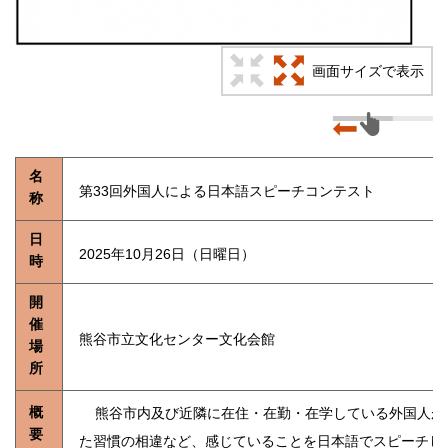
画面サイズで表示
名
第33回外国人による日本語スピーチコンテスト
称
日
2025年10月26日（日曜日）
時
開
催
熊谷市立文化センター文化会館
場
所
概
熊谷市内及び近隣に在住・在勤・在学している外国人が
要
た習慣の相違など、感じていることを日本語でスピーチし