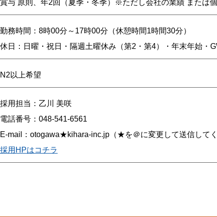
賞与 原則、年2回（夏季・冬季）※ただし会社の業績 または
勤務時間：8時00分～17時00分（休憩時間1時間30分）
休日：日曜・祝日・隔週土曜休み（第2・第4）・年末年始・
N2以上希望
採用担当：乙川 美咲
電話番号：048-541-6561
E-mail：otogawa★kihara-inc.jp（★を＠に変更して送信
採用HPはコチラ