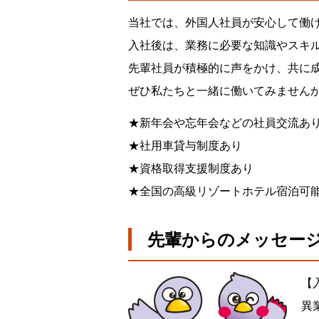
当社では、外国人社員が安心して働
入社後は、業務に必要な知識やスキ
先輩社員が積極的に声をかけ、共に
ぜひ私たちと一緒に働いてみません
★新年会や忘年会などの社員交流あ
★社用車貸与制度あり
★資格取得支援制度あり
★全国の高級リゾートホテル宿泊可
先輩からのメッセー
【
異