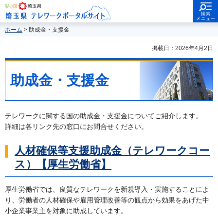
検索・メニ
埼玉県
ュー
埼玉県テレワークポータルサイ
ト
ホーム
> 助成金・支援金
掲載日：2026年4月2日
助成金・支援金
テレワークに関する国の助成金・支援金についてご紹介します。
詳細は各リンク先の窓口にお問合せください。
人材確保等支援助成金（テレワークコー
ス）【厚生労働省】
厚生労働省では、良質なテレワークを新規導入・実施することによ
り、労働者の人材確保や雇用管理改善等の観点から効果をあげた中
小企業事業主を対象に助成しています。