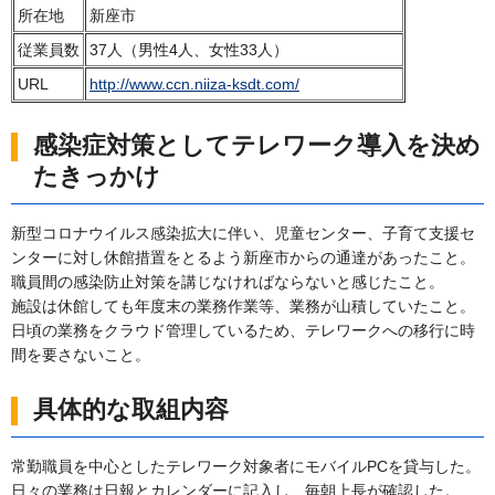
所在地
新座市
従業員数
37人（男性4人、女性33人）
URL
http://www.ccn.niiza-ksdt.com/
感染症対策としてテレワーク導入を決め
たきっかけ
新型コロナウイルス感染拡大に伴い、児童センター、子育て支援セ
ンターに対し休館措置をとるよう新座市からの通達があったこと。
職員間の感染防止対策を講じなければならないと感じたこと。
施設は休館しても年度末の業務作業等、業務が山積していたこと。
日頃の業務をクラウド管理しているため、テレワークへの移行に時
間を要さないこと。
具体的な取組内容
常勤職員を中心としたテレワーク対象者にモバイルPCを貸与した。
日々の業務は日報とカレンダーに記入し、毎朝上長が確認した。