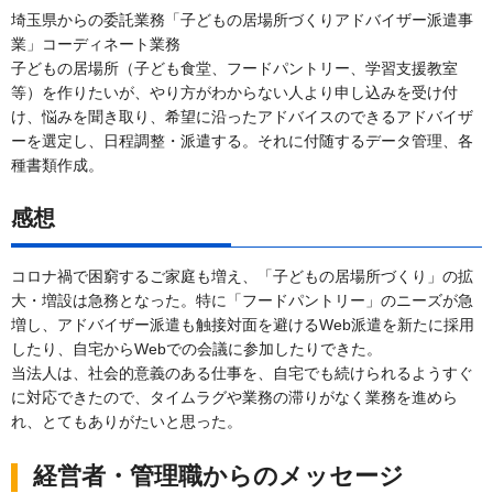
埼玉県からの委託業務「子どもの居場所づくりアドバイザー派遣事
業」コーディネート業務
子どもの居場所（子ども食堂、フードパントリー、学習支援教室
等）を作りたいが、やり方がわからない人より申し込みを受け付
け、悩みを聞き取り、希望に沿ったアドバイスのできるアドバイザ
ーを選定し、日程調整・派遣する。それに付随するデータ管理、各
種書類作成。
感想
コロナ禍で困窮するご家庭も増え、「子どもの居場所づくり」の拡
大・増設は急務となった。特に「フードパントリー」のニーズが急
増し、アドバイザー派遣も触接対面を避けるWeb派遣を新たに採用
したり、自宅からWebでの会議に参加したりできた。
当法人は、社会的意義のある仕事を、自宅でも続けられるようすぐ
に対応できたので、タイムラグや業務の滞りがなく業務を進めら
れ、とてもありがたいと思った。
経営者・管理職からのメッセージ