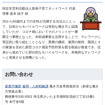
特定非営利活動法人新座子育てネットワーク 代表
理事 坂本 純子 様
20から60歳代までの女性が活躍する当法人にとっ
て、以前からモバイルワークは有効な働き方と認識
していたが、コロナ禍においてそのメリットが一層
際立つ事態となった。本助成事業を活用することで、テレワークに
実証的に取り組むこととなり、業務の継続、雇用の維持、職員とそ
の家族を含めた新型コロナ感染予防対策を図る取組が推進でき、従
来から進めていた部分的なモバイルワークを、本格的なテレワーク
へと発展させる契機となった。
お問い合わせ
産業労働部
雇用・人材戦略課
働き方改革推進担当（多様な働き
方実践企業）
郵便番号330-9301 埼玉県さいたま市浦和区高砂三丁目15番1
号 本庁舎5階