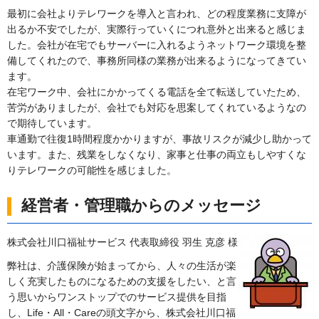
最初に会社よりテレワークを導入と言われ、どの程度業務に支障が
出るか不安でしたが、実際行っていくにつれ意外と出来ると感じま
した。会社が在宅でもサーバーに入れるようネットワーク環境を整
備してくれたので、事務所同様の業務が出来るようになってきてい
ます。
在宅ワーク中、会社にかかってくる電話を全て転送していたため、
苦労がありましたが、会社でも対応を思案してくれているようなの
で期待しています。
車通勤で往復1時間程度かかりますが、事故リスクが減少し助かって
います。また、残業をしなくなり、家事と仕事の両立もしやすくな
りテレワークの可能性を感じました。
経営者・管理職からのメッセージ
株式会社川口福祉サービス 代表取締役 羽生 克彦 様
弊社は、介護保険が始まってから、人々の生活が楽
しく充実したものになるための支援をしたい、と言
う思いからワンストップでのサービス提供を目指
し、Life・All・Careの頭文字から、株式会社川口福