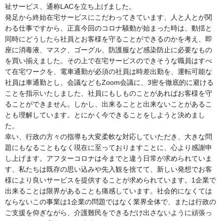
祉サービス、通称LACを立ち上げました。
発足から終始在宅サービスにこだわってきています、人と人とが関
わる仕事ですから、正直今回のコロナ騒動が始まった時は、動揺と
同時にどうしたら社員とお客様を守ることができるのかを考え、即
座に消毒液、マスク、ゴーグル、防護服など感染防止に必要なもの
を買い揃えました。その上で在宅サービスのできそうな職員はすべ
て在宅ワークを、電車通勤が必須の社員は時差出勤を、運転可能な
社員は車通勤とし、会議などもZoom会議に、3密を徹底的に避ける
ことを指示いたしました、社員にもしものことがあればお客様を守
ることができません。しかし、出来ることと出来ないことがあるこ
とも理解しています。とにかく今できることをしようと決めまし
た。
幸い、行政の方々の指導も大変柔軟な対応していただき、大きな問
題にもなることもなく現在に至っておりますことに、心より感謝申
し上げます。アフターコロナは今までと違う日常が求められていま
す、私たちは既存の思い込みや先入観を捨てて、新しい発想でお客
様により良いサービスを提供することが求められています。1企業で
出来ることは限界があることも痛感しています。社会的になくては
ならないこの事業は1企業の問題ではなく業界全体で、または行政の
ご支援を仰ぎながら、介護難民をできるだけ出さないように頑張っ