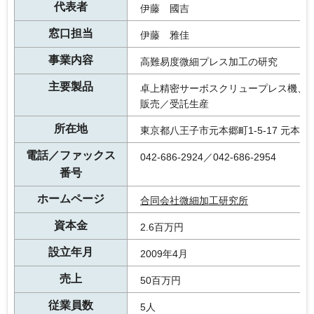
代表者
伊藤 國吉
窓口担当
伊藤 雅佳
事業内容
高難易度微細プレス加工の研究
主要製品
卓上精密サーボスクリュープレス機、
販売／受託生産
所在地
東京都八王子市元本郷町1-5-17 元本郷
電話／ファックス
042-686-2924／042-686-2954
番号
ホームページ
合同会社微細加工研究所
資本金
2.6百万円
設立年月
2009年4月
売上
50百万円
従業員数
5人