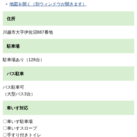
地図を開く（別ウィンドウが開きます）
住所
川越市大字伊佐沼887番地
駐車場
駐車場あり（128台）
バス駐車
バス駐車可
（大型バス3台）
車いす対応
〇車いす駐車場
〇車いすスロープ
〇手すり付きトイレ