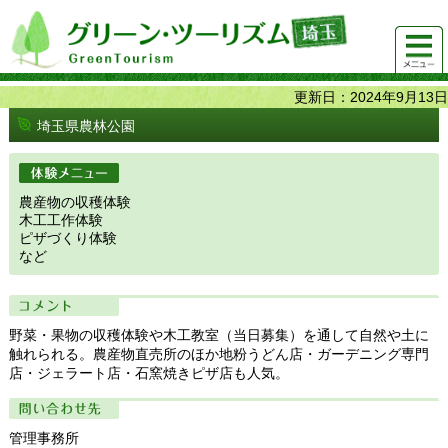
グリーンツーリズム埼玉 緑豊かな農山村で 楽しく！
メニュ
美味しく！
ー
更新日：2024年9月13日
埼玉県農林公園
体験メニュー
農産物の収穫体験
木工工作体験
ピザづくり体験
など
コメント
野菜・果物の収穫体験や木工教室（当日募集）を通して自然や土に
触れられる。農産物直売所のほか地粉うどん店・ガーデニング専門
店・ジェラート店・石窯焼きピザ店も人気。
問い合わせ先
管理事務所