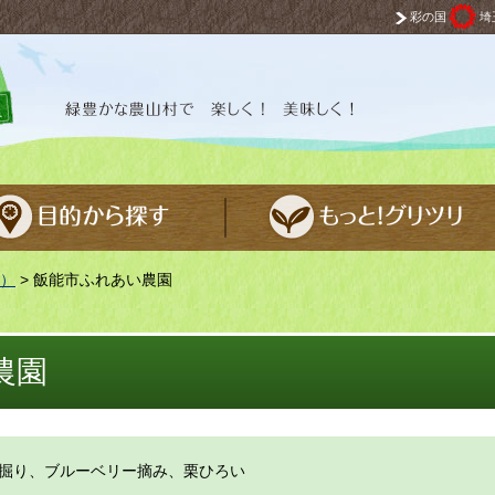
彩の国
埼
 楽しく！ 美味しく！
）
> 飯能市ふれあい農園
農園
掘り、ブルーベリー摘み、栗ひろい