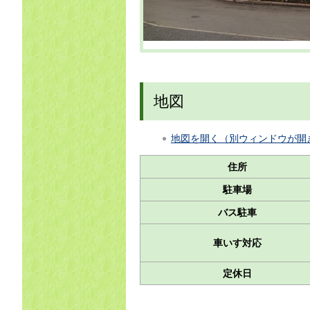
地図
地図を開く（別ウィンドウが開
住所
駐車場
バス駐車
車いす対応
定休日