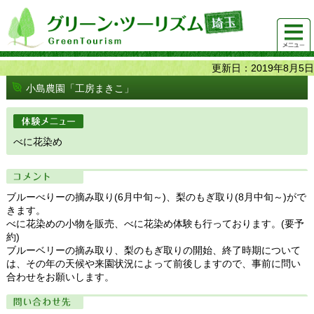
グリーンツーリズム埼玉 緑豊かな農山村で 楽しく！
メニュ
美味しく！
ー
更新日：2019年8月5日
小島農園「工房まきこ」
体験メニュー
べに花染め
コメント
ブルーべりーの摘み取り(6月中旬～)、梨のもぎ取り(8月中旬～)がで
きます。
べに花染めの小物を販売、べに花染め体験も行っております。(要予
約)
ブルーベリーの摘み取り、梨のもぎ取りの開始、終了時期について
は、その年の天候や来園状況によって前後しますので、事前に問い
合わせをお願いします。
問い合わせ先