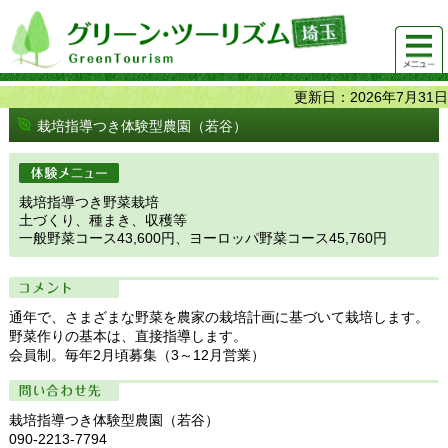
グリーンツーリズム埼玉 緑豊かな農山村で 楽しく！
メニュ
美味しく！
ー
更新日：2026年7月31日
栽培指導つき体験型農園（若谷）
体験メニュー
栽培指導つき野菜栽培
土づくり、種まき、収穫等
一般野菜コース43,600円、ヨーロッパ野菜コース45,760円
コメント
通年で、さまざまな野菜を農家の栽培計画に基づいて栽培します。
野菜作りの基本は、直接指導します。
会員制。毎年2月頃募集（3～12月営業）
問い合わせ先
栽培指導つき体験型農園（若谷）
090-2213-7794