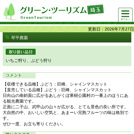
グリーンツーリズム埼玉 緑豊かな農山村で 楽しく！
メニュ
美味しく！
ー
更新日：2026年7月27日
琴平農園
取り扱い品目
いちご狩り、ぶどう狩り
コメント
【収穫できる品種】ぶどう：巨峰、シャインマスカット
【直売している品種】ぶどう：巨峰、シャインマスカット
日向山の南斜面に広がるあしがくぼ果樹公園村の一番上のほうにあ
る観光農園です。
正面に二子山、武甲山の山々が広がる、とても景色の良い所です。
大自然の中、おいしい空気と、あまーい完熟フルーツの味は格別で
す。
ぜひ一度、お立ち寄りください。