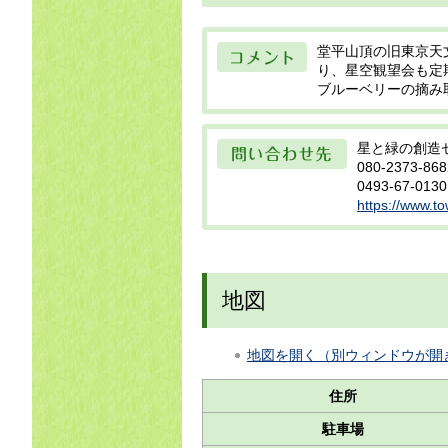
コメント
堂平山頂の旧東京天
り、星空観望会も定
ブルーベリーの摘み
問い合わせ先
星と緑の創造
080-2373-868
0493-67-0130
https://www.to
地図
地図を開く（別ウィンドウが開
住所
駐車場