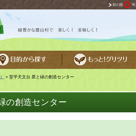
彩の国
埼
 楽しく！ 美味しく！
）
> 堂平天文台 星と緑の創造センター
と緑の創造センター