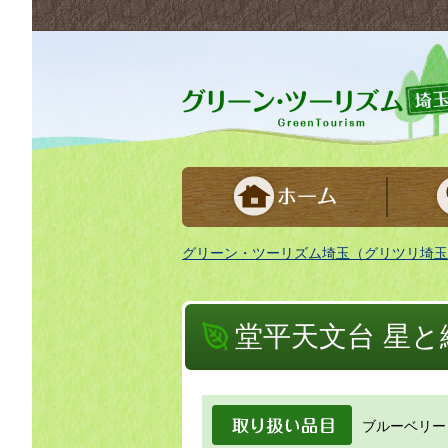
グリーンツーリズム埼玉 緑豊かな農山村で
グリーン・ツーリズム埼玉（グリツリ埼玉
堂平天文台 星
取り扱い品目
ブルーベリー