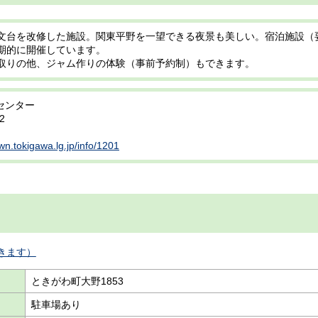
文台を改修した施設。関東平野を一望できる夜景も美しい。宿泊施設（
期的に開催しています。
取りの他、ジャム作りの体験（事前予約制）もできます。
センター
2
wn.tokigawa.lg.jp/info/1201
きます）
ときがわ町大野1853
駐車場あり