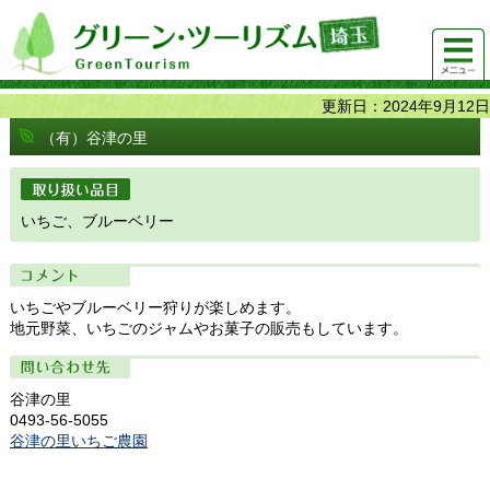
グリーンツーリズム埼玉 緑豊かな農山村で 楽しく！
メニュ
美味しく！
ー
更新日：2024年9月12日
（有）谷津の里
取り扱い品目
いちご、ブルーベリー
コメント
いちごやブルーベリー狩りが楽しめます。
地元野菜、いちごのジャムやお菓子の販売もしています。
問い合わせ先
谷津の里
0493-56-5055
谷津の里いちご農園