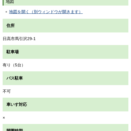
地図
地図を開く（別ウィンドウが開きます）
住所
日高市馬引沢29-1
駐車場
有り（5台）
バス駐車
不可
車いす対応
×
開園時期