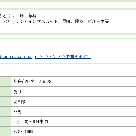
ぶどう：巨峰、藤稔
】ぶどう：シャインマスカット、巨峰、藤稔、ピオーネ等
。
shibudouen.sakura.ne.jp（別ウィンドウで開きます）
新座市野火止2-6-29
あり
要相談
不可
8月上旬～9月中旬
9時～18時