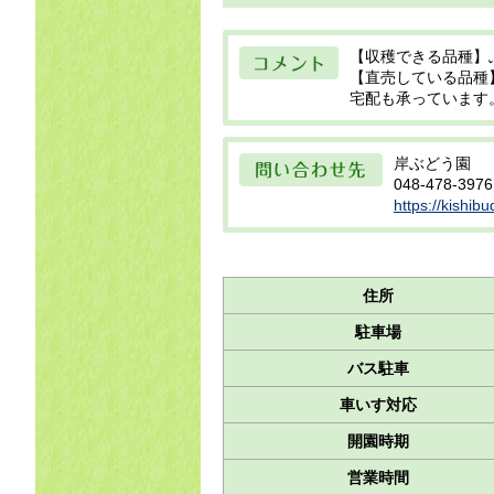
コメント
【収穫できる品種】
【直売している品種
宅配も承っています
問い合わせ先
岸ぶどう園
048-478-3976
https://ki
住所
駐車場
バス駐車
車いす対応
開園時期
営業時間