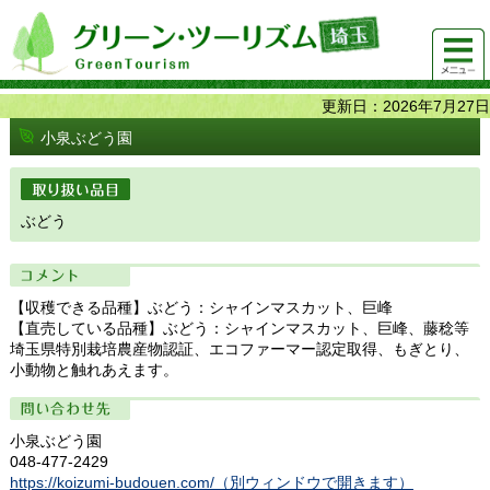
グリーンツーリズム埼玉 緑豊かな農山村で 楽しく！
メニュ
美味しく！
ー
更新日：2026年7月27日
小泉ぶどう園
取り扱い品目
ぶどう
コメント
【収穫できる品種】ぶどう：シャインマスカット、巨峰
【直売している品種】ぶどう：シャインマスカット、巨峰、藤稔等
埼玉県特別栽培農産物認証、エコファーマー認定取得、もぎとり、
小動物と触れあえます。
問い合わせ先
小泉ぶどう園
048-477-2429
https://koizumi-budouen.com/（別ウィンドウで開きます）