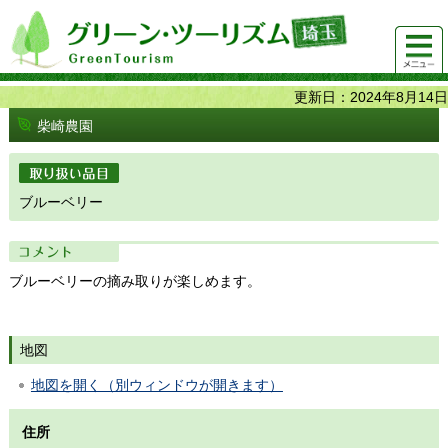
グリーンツーリズム埼玉 緑豊かな農山村で 楽しく！
メニュ
美味しく！
ー
更新日：2024年8月14日
柴崎農園
取り扱い品目
ブルーベリー
コメント
ブルーベリーの摘み取りが楽しめます。
地図
地図を開く（別ウィンドウが開きます）
住所