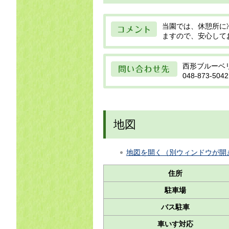
コメント
当園では、休憩所に
ますので、安心して
問い合わせ先
西形ブルーベ
048-873-5042
地図
地図を開く（別ウィンドウが開
住所
駐車場
バス駐車
車いす対応