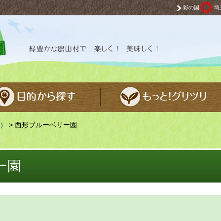
彩の国
埼
 楽しく！ 美味しく！
）
> 西形ブルーベリー園
ー園