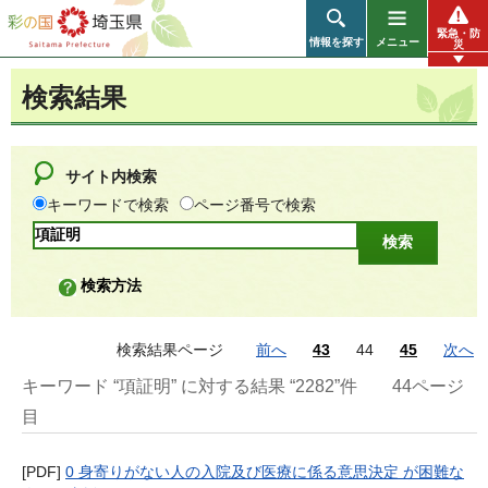
彩の国 埼玉県
緊急・防
情報を探す
メニュー
災
検索結果
サイト内検索
キーワードで検索
ページ番号で検索
検索方法
検索結果ページ
前へ
43
44
45
次へ
キーワード “項証明” に対する結果 “2282”件
44ページ
目
[PDF]
0 身寄りがない人の入院及び医療に係る意思決定 が困難な