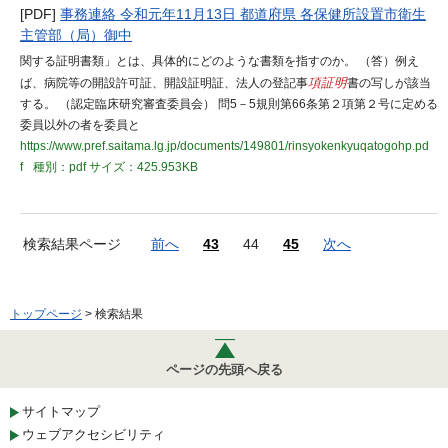
[PDF]
事務連絡 令和元年11月13日 都道府県 各保健所設置市衛生
主管部（局）御中
関する証明書類」とは、具体的にどのような書類を指すのか。 （答）例え
ば、病院等の開設許可証、開設証明証、法人の登記事
項証明
書の写しが該当
する。 （認定臨床研究審査委員会） 問5－5規則第66条第２項第２号に定める
委員以外の者を委員と
https://www.pref.saitama.lg.jp/documents/149801/rinsyokenkyuqatogohp.pd
f
種別：pdf
サイズ：425.953KB
検索結果ページ
前へ
43
44
45
次へ
トップページ
> 検索結果
ページの先頭へ戻る
サイトマップ
ウェブアクセシビリティ