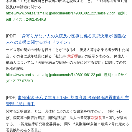
る名称・主たる事務所と代表者の氏名を記載すること。 「１細胞培養加工施
設及び申請者に関する
https://www.pref.saitama.lg.jp/documents/149801/021225saisei2.pdf
種別：
pdf
サイズ：2462.454KB
[PDF]
「身寄りがない人の入院及び医療に係る意思決定が 困難な
人への支援に関するガイドライン」
ービス等の契約の締結を行うことができる4。 後見人等を名乗る者が現れた場
合、その者に成年後見に係る「登記事
項証明
書」の提示を求める。 保佐人・
補助人については「医療契約及び病院への入院に関する契約」に関しての代
理権の記載
https://www.pref.saitama.lg.jp/documents/149801/08122.pdf
種別：pdf
サイ
ズ：2177.073KB
[PDF]
事務連絡 令和７年５月15日 都道府県 各保健所設置市衛生主
管部（局）御中
関する証明書類」とは、具体的にどのような書類を指すのか。 （答）例え
ば、病院等の開設許可証、開設証明証、法人の登記事
項証明
書の写しが該当
する。 （認定臨床研究審査委員会） 問5－5規則第66条第２項第２号に定める
委員以外の者を委員と