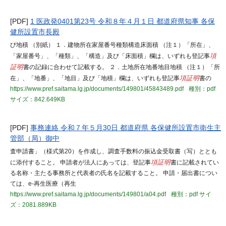
[PDF]
1 医政発0401第23号 令和８年４月１日 都道府県知事 各保
健所設置市長殿
び地積 （別紙） １．建物所在家屋番号種類構造床面積 （注１）「所在」、
「家屋番号」、「種類」、「構造」及び「床面積」欄は、いずれも登記事
項
証明
書の記録に合わせて記載する。 ２．土地所在地番地目地積 （注１）「所
在」、「地番」、「地目」及び「地積」欄は、いずれも登記事
項証明
書の
https://www.pref.saitama.lg.jp/documents/149801/45843489.pdf
種別：pdf
サイズ：842.649KB
[PDF]
事務連絡 令和７年５月30日 都道府県 各保健所設置市衛生主
管部（局）御中
査申請書」（様式第20）を作成し、調査手数料の振込金受取書（写）ととも
に添付すること。 申請者が法人にあっては、登記事
項証明
書に記載されてい
る名称・主たる事務所と代表者の氏名を記載すること。 申請・届出書につい
ては、e-再生医療（再生
https://www.pref.saitama.lg.jp/documents/149801/a04.pdf
種別：pdf
サイ
ズ：2081.889KB