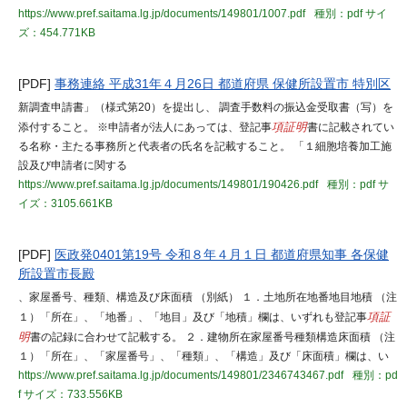
https://www.pref.saitama.lg.jp/documents/149801/1007.pdf
種別：pdf
サイ
ズ：454.771KB
[PDF]
事務連絡 平成31年４月26日 都道府県 保健所設置市 特別区
新調査申請書」（様式第20）を提出し、 調査手数料の振込金受取書（写）を
添付すること。 ※申請者が法人にあっては、登記事
項証明
書に記載されてい
る名称・主たる事務所と代表者の氏名を記載すること。 「１細胞培養加工施
設及び申請者に関する
https://www.pref.saitama.lg.jp/documents/149801/190426.pdf
種別：pdf
サ
イズ：3105.661KB
[PDF]
医政発0401第19号 令和８年４月１日 都道府県知事 各保健
所設置市長殿
、家屋番号、種類、構造及び床面積 （別紙） １．土地所在地番地目地積 （注
１）「所在」、「地番」、「地目」及び「地積」欄は、いずれも登記事
項証
明
書の記録に合わせて記載する。 ２．建物所在家屋番号種類構造床面積 （注
１）「所在」、「家屋番号」、「種類」、「構造」及び「床面積」欄は、い
https://www.pref.saitama.lg.jp/documents/149801/2346743467.pdf
種別：pd
f
サイズ：733.556KB