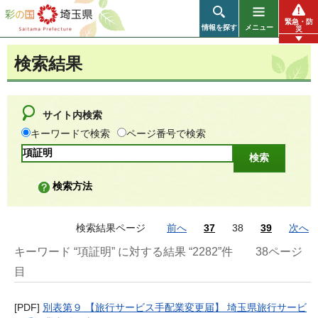
彩の国 埼玉県
緊急・防
情報を探す
メニュー
災
検索結果
サイト内検索
キーワードで検索
ページ番号で検索
検索方法
検索結果ページ
前へ
37
38
39
次へ
キーワード “項証明” に対する結果 “2282”件
38ページ
目
[PDF]
別表第９ 【旅行サービス手配業変更届】 埼玉県旅行サービ