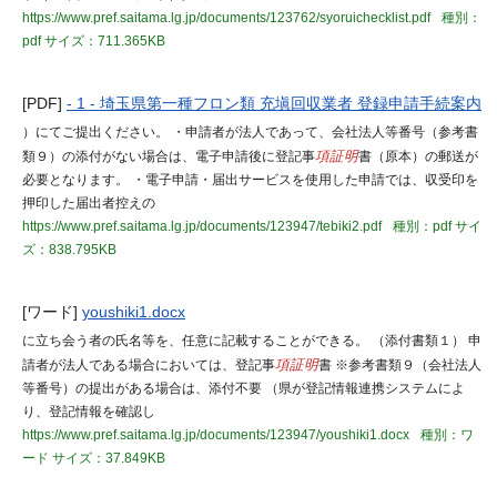
https://www.pref.saitama.lg.jp/documents/123762/syoruichecklist.pdf
種別：
pdf
サイズ：711.365KB
[PDF]
- 1 - 埼玉県第一種フロン類 充塡回収業者 登録申請手続案内
）にてご提出ください。 ・申請者が法人であって、会社法人等番号（参考書
類９）の添付がない場合は、電子申請後に登記事
項証明
書（原本）の郵送が
必要となります。 ・電子申請・届出サービスを使用した申請では、収受印を
押印した届出者控えの
https://www.pref.saitama.lg.jp/documents/123947/tebiki2.pdf
種別：pdf
サイ
ズ：838.795KB
[ワード]
youshiki1.docx
に立ち会う者の氏名等を、任意に記載することができる。 （添付書類１） 申
請者が法人である場合においては、登記事
項証明
書 ※参考書類９（会社法人
等番号）の提出がある場合は、添付不要 （県が登記情報連携システムによ
り、登記情報を確認し
https://www.pref.saitama.lg.jp/documents/123947/youshiki1.docx
種別：ワ
ード
サイズ：37.849KB