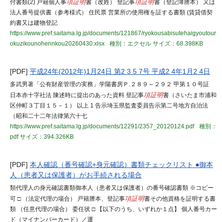
付書類(2) 戸籍個人事
項証明
書（改姓） 登記事
項証明
書（登記簿謄本） 又は
法人番号提供書（参考様式） 住民票 営業所の使用権を証する書類 (賃貸借契
約書又は建物登記
https://www.pref.saitama.lg.jp/documents/121867/ryokousabisutehaigyoutour
okuzikounohennkou20260430.xlsx
種別：エクセル
サイズ：68.398KB
[PDF]
平成24年(2012年)1月24日 第2 3 5 7号 平成2 4年1月2 4日
多武男著「公有財産管理の実務」学陽書房Ｐ.２８９～２９２ 甲第１０号証
日本赤十字社法 陳述時に提出のあった資料 登記事
項証明
書（さいたま市浦和
区仲町３丁目１５－１） 以上 1 告示埼玉県監査委員告示第二号地方自治法
（昭和二十二年法律第六十七
https://www.pref.saitama.lg.jp/documents/12291/2357_20120124.pdf
種別：
pdf
サイズ：394.326KB
[PDF]
本人確認（番号確認+身元確認）書類チェックリスト ●御本
人（患者又は保護者）がお手続される場合
類代理人の身元確認書類御本人（患者又は保護者）の番号確認書類 ※コピー
可 □ （法定代理の場合） 戸籍謄本、登記事
項証明
書その他資格を証明する書
類 （任意代理の場合） 委任状 □ 【以下のうち、いずれか１点】 個人番号カー
ド（マイナンバーカード）／運