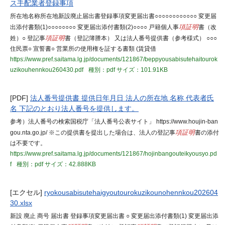
ス手配業者登録事項
所在地名称所在地新設廃止届出書登録事項変更届出書○○○○○○○○○○○○ 変更届
出添付書類(1)○○○○○○○○ 変更届出添付書類(2)○○○○ 戸籍個人事
項証明
書（改
姓）○ 登記事
項証明
書（登記簿謄本） 又は法人番号提供書（参考様式） ○○○
住民票○ 宣誓書○ 営業所の使用権を証する書類 (賃貸借
https://www.pref.saitama.lg.jp/documents/121867/beppyousabisutehaitourok
uzikouhennkou260430.pdf
種別：pdf
サイズ：101.91KB
[PDF]
法人番号提供書 提供日年月日 法人の所在地 名称 代表者氏
名 下記のとおり法人番号を提供します。
参考）法人番号の検索国税庁「法人番号公表サイト」 https://www.houjin-ban
gou.nta.go.jp/ ※この提供書を提出した場合は、法人の登記事
項証明
書の添付
は不要です。
https://www.pref.saitama.lg.jp/documents/121867/hojinbangouteikyousyo.pd
f
種別：pdf
サイズ：42.888KB
[エクセル]
ryokousabisutehaigyoutourokuzikounohennkou202604
30.xlsx
新設 廃止 商号 届出書 登録事項変更届出書 ○ 変更届出添付書類(1) 変更届出添