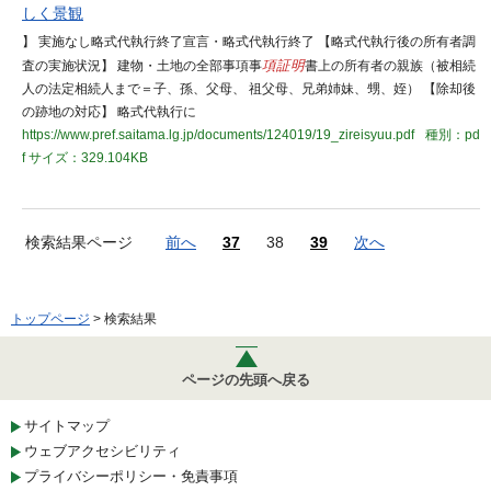
しく景観
】 実施なし略式代執行終了宣言・略式代執行終了 【略式代執行後の所有者調
査の実施状況】 建物・土地の全部事項事
項証明
書上の所有者の親族（被相続
人の法定相続人まで＝子、孫、父母、 祖父母、兄弟姉妹、甥、姪） 【除却後
の跡地の対応】 略式代執行に
https://www.pref.saitama.lg.jp/documents/124019/19_zireisyuu.pdf
種別：pd
f
サイズ：329.104KB
検索結果ページ
前へ
37
38
39
次へ
トップページ
> 検索結果
ページの先頭へ戻る
サイトマップ
ウェブアクセシビリティ
プライバシーポリシー・免責事項