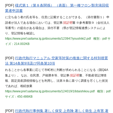
[PDF]
様式第１（第８条関係） （表面） 第一種フロン類充塡回収
業者申請書
に立ち会う者の氏名等を、任意に記載することができる。 （添付書類１） 申
請者が法人である場合においては、登記事
項証明
書 ※参考書類９（会社法人
等番号）の提出がある場合は、添付不要 （県が登記情報連携システムによ
り、登記情報を確認し
https://www.pref.saitama.lg.jp/documents/123947/youshiki2.pdf
種別：pdf
サ
イズ：214.002KB
[PDF]
行政代執行マニュアル 空家等対策の推進に関する特別措置
法 第14条第9項及び同条第10項
れることから各事案に応じて市町村に判断が求められることになる（国Q&A
集より）。 なお、住民票、戸籍謄本等、登記事
項証明
書、不動産登記簿情
報、固定資産課税情報などを利用し、法第９条に基づく調査を尽くした状況
であれば、相続放棄
https://www.pref.saitama.lg.jp/documents/124019/18daishikou.pdf
種別：pdf
サイズ：450.486KB
[PDF]
行政代執行事例集 著しく保安 上危険 著しく衛生 上有害 著