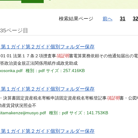
検索結果ページ
前へ
31
3
35ページ目
当名 第１ガイド第２ガイド個別フォルダー保存
項証明
01 01 01 01 法第１７条２項捜査事
書電算業務依頼その他通知届出の電
回答政治資金規正法関係用紙作成政党助成
hosonka.pdf
種別：pdf
サイズ：257.416KB
当名 第１ガイド第２ガイド個別フォルダー保存
項証明
書・決算書固定資産税名寄帳申請固定資産税名寄帳登記事
書・公図
動産賃貸状況照会不
aitamakenzeijimusyo.pdf
種別：pdf
サイズ：141.753KB
当名 第１ガイド第２ガイド個別フォルダー保存