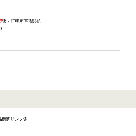
明
書・証明願医務関係
0
係機関リンク集