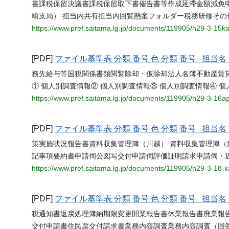
書課税保留決議書課税保留取下書催告書等作成延滞金額減免
輸支局） 担当内共有担当内回覧懸案フォルダー税務研修その
https://www.pref.saitama.lg.jp/documents/119905/h29-3-15k
[PDF]
ファイル基準表 分類 番号 色 分類 番号 担
務先給与等国税関係書類閲覧除却・仮除却法人名簿不動産賃
① 個人別調査情報② 個人別調査情報③ 個人別調査情報④ 個
https://www.pref.saitama.lg.jp/documents/119905/h29-3-16a
[PDF]
ファイル基準表 分類 番号 色 分類 番号 担
策実施状況報告書資料収集管理簿（川越） 資料収集管理簿（
記事項要約書申請伺公図写交付申請伺評価証明請求申請伺・
https://www.pref.saitama.lg.jp/documents/119905/h29-3-18-
[PDF]
ファイル基準表 分類 番号 色 分類 番号 担
税通知書返戻処理簿納期限変更開業報告書休業報告書廃業報
交付申請書住民票交付請求書業務内容調査業務内容調査（回答