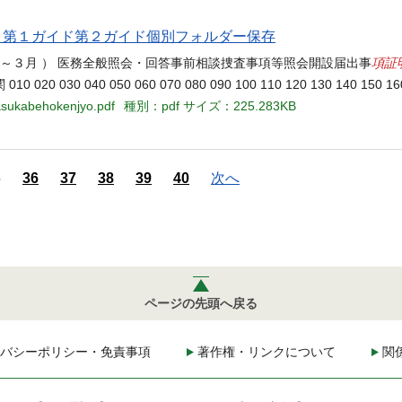
当名 第１ガイド第２ガイド個別フォルダー保存
項証
月～３月 ） 医務全般照会・回答事前相談捜査事項等照会開設届出事
40 050 060 070 080 090 100 110 120 130 140 150 16
asukabehokenjyo.pdf
種別：pdf
サイズ：225.283KB
5
36
37
38
39
40
次へ
ページの先頭へ戻る
バシーポリシー・免責事項
著作権・リンクについて
関