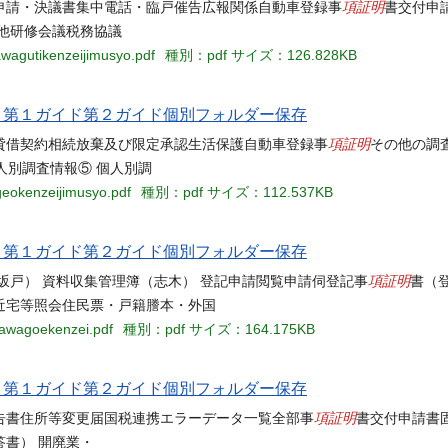
項証明
申請・決議書集中電話・臨戸催告広報関係自動車登録事
書交付申
他研修会議税務協議
awagutikenzeijimusyo.pdf
種別：pdf
サイズ：126.828KB
当名 第１ガイド第２ガイド個別フォルダー保存
項証明
貸借契約相続放棄及び限定承認生活保護自動車登録事
その他の調
人別調査情報⑤ 個人別調
geokenzeijimusyo.pdf
種別：pdf
サイズ：112.537KB
当名 第１ガイド第２ガイド個別フォルダー保存
項証明
坂戸） 資料収集管理簿（志木） 登記申請閲覧申請伺登記事
書（
近宅等照会住民票・戸籍謄本・外国
kawagoekenzei.pdf
種別：pdf
サイズ：164.175KB
当名 第１ガイド第２ガイド個別フォルダー保存
項証明
告書住所等変更届国税連携エラーデータ一覧全部事
書交付申請書
書） 開廃業・