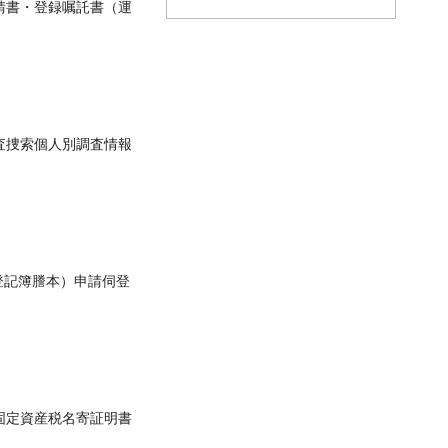
請書・登録嘱託書（運
査捜索個人別調査情報
登記簿謄本）申請伺登
固定資産税名寄証明書