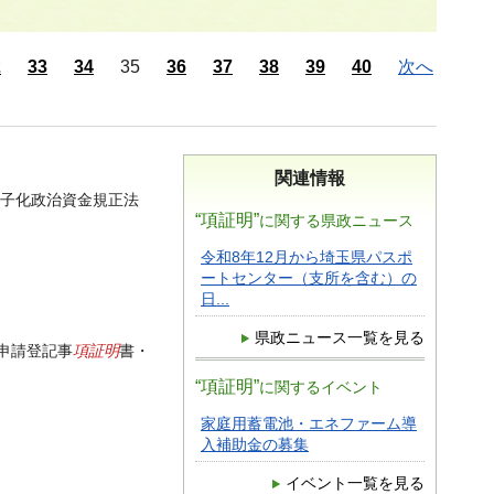
2
33
34
35
36
37
38
39
40
次へ
関連情報
子化政治資金規正法
“項証明”
に関する県政ニュース
令和8年12月から埼玉県パスポ
ートセンター（支所を含む）の
日...
県政ニュース一覧を見る
項証明
申請登記事
書・
“項証明”
に関するイベント
家庭用蓄電池・エネファーム導
入補助金の募集
イベント一覧を見る