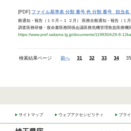
[PDF]
ファイル基準表 分類 番号 色 分類 番号 担
般通知・報告（１０月～１ ２月） 医務全般通知・報告（１
調査医務研修・復命書医務関係会議医務危機管理救急医療機関 010 020 030 0
https://www.pref.saitama.lg.jp/documents/119935/h29-8-12k
検索結果ページ
前へ
31
32
33
34
3
サイトマップ
ウェブアクセシビリティ
プライ