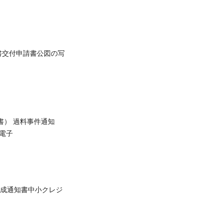
書交付申請書公図の写
書） 過料事件通知
扱い電子
成通知書中小クレジ