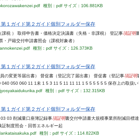
tokorozawakenzei.pdf
種別：pdf
サイズ：106.881KB
当名 第１ガイド第２ガイド個別フォルダー保存
項証明
課税 ） 取得申告書・価格決定決議書（失格・非課税） 登記事
票・戸籍交付申請書照会（課税対象者）
hannokenzei.pdf
種別：pdf
サイズ：126.373KB
当名 第１ガイド第２ガイド個別フォルダー保存
項証明
役員の変更等届出書） 督促書（登記完了届出書） 督促書（登記事
030 040 050 060 11 1未 1 5 3 11 5 11 11 11 1 5 5 5 5 5 5 保存上の取
jyosyakaidukurika.pdf
種別：pdf
サイズ：132.315KB
当名 第１ガイド第２ガイド個別フォルダー保存
項証明
03 03 03 03 削減量口座簿記録事
書交付申請書大規模事業所削減目標達
検証制度照会・回答エネルギー起
dankataisakuka.pdf
種別：pdf
サイズ：114.822KB