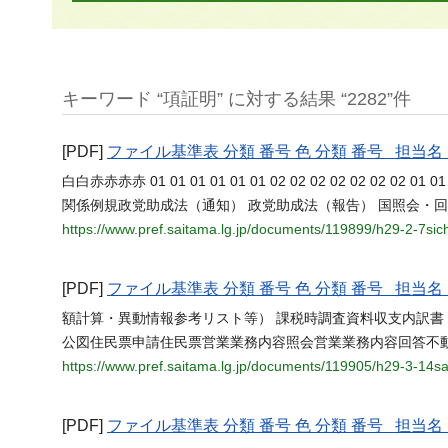
キーワード “項証明” に対する結果 “2282”件
[PDF]
ファイル基準表 分類 番号 色 分類 番号 担
白白赤赤赤赤 01 01 01 01 01 01 02 02 02 02 02 02 02 
関係例規政党助成法（通知） 政党助成法（報告） 国照会・
https://www.pref.saitama.lg.jp/documents/119899/h29-2-7sic
[PDF]
ファイル基準表 分類 番号 色 分類 番号 担
額計算・異動情報参考リスト等） 課税時調査資料収支内訳
公図住民票申請住民票営業業務内容照会営業業務内容回答不
https://www.pref.saitama.lg.jp/documents/119905/h29-3-14s
[PDF]
ファイル基準表 分類 番号 色 分類 番号 担