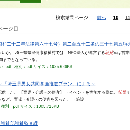
検索結果ページ
前へ
10
1
4ページ目
（昭和二十二年法律第六十七号）第二百五十二条の三十七第五項
託児
いか。 埼玉県県民健康福祉村では、NPO法人が運営する
室は営業
時間までとなっている。
zi.pdf
種別：pdf
サイズ：1925.686KB
況 ～「埼玉県男女共同参画推進プラン」による～
託児
慮した。 【育児・介護への便宜】 ・イベントを実施する際に、
サ
るなど、育児・介護への便宜を図った。 ・施設
種別：pdf
サイズ：1305.715KB
県福祉部福祉監査課