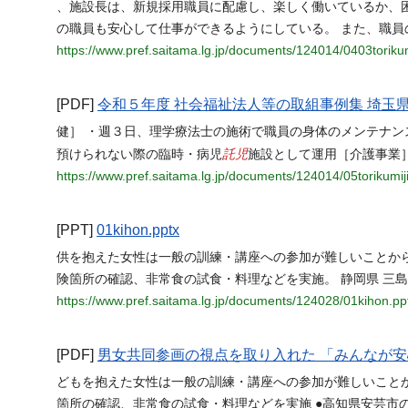
、施設長は、新規採用職員に配慮し、楽しく働いているか、困
の職員も安心して仕事ができるようにしている。 また、職員
https://www.pref.saitama.lg.jp/documents/124014/0403torikumi
[PDF]
令和５年度 社会福祉法人等の取組事例集 埼玉
健］ ・週３日、理学療法士の施術で職員の身体のメンテナン
託児
預けられない際の臨時・病児
施設として運用［介護事業］
https://www.pref.saitama.lg.jp/documents/124014/05torikumiji
[PPT]
01kihon.pptx
供を抱えた女性は一般の訓練・講座への参加が難しいことか
険箇所の確認、非常食の試食・料理などを実施。 静岡県 三
https://www.pref.saitama.lg.jp/documents/124028/01kihon.pp
[PDF]
男女共同参画の視点を取り入れた 「みんなが
どもを抱えた女性は一般の訓練・講座への参加が難しいこと
箇所の確認、非常食の試食・料理などを実施 ●高知県安芸市