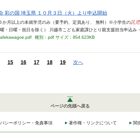
 彩の国 埼玉県 １０月３日（火）より申込開始
託児
育６か月以上の未就学児のみ（要予約、定員あり、 無料）※小学生の
土曜・日曜・祝日を除く） 川越市こども家庭課ひとり親支援担当申込み
cafekawagoe.pdf
種別：pdf
サイズ：854.623KB
15
16
17
18
19
次へ
ページの先頭へ戻る
バシーポリシー・免責事項
著作権・リンクについて
関