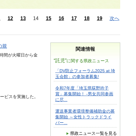
1
12
13
14
15
16
17
18
19
次へ
の規
関連情報
時間が火曜日から金
“託児”
に関する県政ニュース
「DV防止フォーラム2025 at 埼
玉会館」の参加者募集!
令和7年度「埼玉県荻野吟子
賞」募集開始！ -男女共同参画
ービスを実施した。
に尽...
運送事業者環境整備補助金の募
集開始 ～女性トラックドライ
バー...
県政ニュース一覧を見る