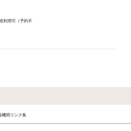
室利用可（予約不
・
係機関リンク集