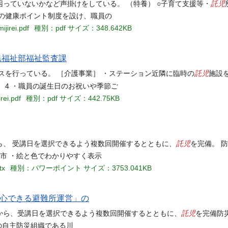
託児
っていないかなど声掛けをしている。 （特養） ○子育て支援等・
の健康ポイント制度を設け、職員の
jirei.pdf
種別：pdf
サイズ：348.642KB
県福祉部福祉監査課
託児
スを行っている。 ［介護事業］ ・ステーション近隣に臨時の
施設
 4 ・職員の誕生日のお祝いや季節ご
rei.pdf
種別：pdf
サイズ：442.75KB
託児
ら、 受講日を選択できるよう複数回開催するとともに、
を完備。 
島市 ・絵と色でわかりやすく表示
tx
種別：パワーポイント
サイズ：3753.041KB
安心できる避難所運営」の
託児
から、受講日を選択できるよう複数回開催するとともに、
を完備防
の自主防災組織である川