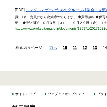
[PDF]
シングルマザーのためのグループ相談会・交流会
員1０名※定員になり次第締め切ります。 ◆費用無料 ◆保
要） ◆申込期間１０月３日（火）～１０月２０日（金） （
https://www.pref.saitama.lg.jp/documents/125371/20171022
検索結果ページ
前へ
10
11
12
13
14
サイトマップ
ウェブアクセシビリティ
プライ