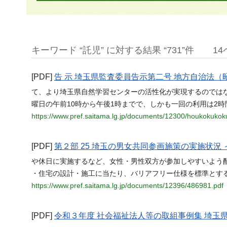
キーワード “託児” に対する結果 “731”件
1
[PDF]
告 示 埼玉県監査委員告示第二号 地方自治法
て、より埼玉県自然学習センターの活性化が実現するのではな
曜日の午前10時から午後1時までで、しかも一回の利用は2
https://www.pref.saitama.lg.jp/documents/12300/houkokukoku
[PDF]
第２部 25 埼玉の男女共同参画施策の実施状
や休日に実施するなど、女性・男性双方が参加しやすいよう配
・住宅の設計・施工に当たり、バリアフリー仕様を標準とす
https://www.pref.saitama.lg.jp/documents/12396/486981.pdf
[PDF]
令和３年度 社会福祉法人等の取組事例集 埼玉