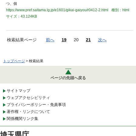
つ、個
https://www.pref.saitama.lg.jp/e1601/gikai-gaiyou/r0412-2.html
種別：html
サイズ：43.124KB
検索結果ページ
前へ
19
20
21
次へ
トップページ
> 検索結果
ページの先頭へ戻る
サイトマップ
ウェブアクセシビリティ
プライバシーポリシー・免責事項
著作権・リンクについて
関係機関リンク集
埼玉県庁