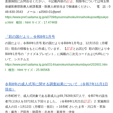
直接病院にお問合せください。 ※記載内容の
訂正
、削除等については埼玉県
保健医療部医療人材課看護・医療人材担当まで御連絡ください。 電 話：0
48-830-3543 メール：a3560-01@pref.
https://www.pref.saitama.lg.jp/a0709/byouinnaihoiku/innaihoikujosettijoukyo
u.html
種別：html
サイズ：17.474KB
「彩の国だより」令和8年1月号
の国だより」令和8年1月号 彩の国だより令和8年1月号は、12月15日（月曜
日）現在の情報をもとに作成しています。 【
訂正
とお詫び】 彩の国だより令
和8年1月号の「クイズ＆プレゼント」に掲載の二次元コードおよびURLにつ
いて、システムエ
https://www.pref.saitama.lg.jp/a0314/sainokuni/sainokunidayori202601.htm
l
種別：html
サイズ：25.965KB
令和8年の成人式等に関する調査結果について （令和7年11月1日
現在）
の市町村で、成人式対象である新成人は69,78269,927人で、令和7年の該当
者70,119人を337192人下回りました。（令和8年1月21日
訂正
） 2. 実施期日
成人の日＜1月12日（月曜日・祝日）＞16市町 さいたま市・川口市・草加
市・蕨市・戸田市・朝霞市・志木市・新座市・伊奈