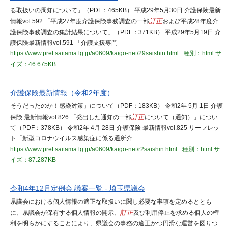
る取扱いの周知について」（PDF：465KB） 平成29年5月30日 介護保険最新
情報vol.592 「平成27年度介護保険事務調査の一部
訂正
および平成28年度介
護保険事務調査の集計結果について」（PDF：371KB） 平成29年5月19日 介
護保険最新情報vol.591 「介護支援専門
https://www.pref.saitama.lg.jp/a0609/kaigo-net/29saishin.html
種別：html
サ
イズ：46.675KB
介護保険最新情報（令和2年度）
そうだったのか！感染対策」について（PDF：183KB） 令和2年 5月 1日 介護
保険 最新情報vol.826 「発出した通知の一部
訂正
について（通知）」につい
て（PDF：378KB） 令和2年 4月 28日 介護保険 最新情報vol.825 リーフレッ
ト「新型コロナウイルス感染症に係る通所介
https://www.pref.saitama.lg.jp/a0609/kaigo-net/r2saishin.html
種別：html
サ
イズ：87.287KB
令和4年12月定例会 議案一覧 - 埼玉県議会
県議会における個人情報の適正な取扱いに関し必要な事項を定めるととも
に、県議会が保有する個人情報の開示、
訂正
及び利用停止を求める個人の権
利を明らかにすることにより、県議会の事務の適正かつ円滑な運営を図りつ