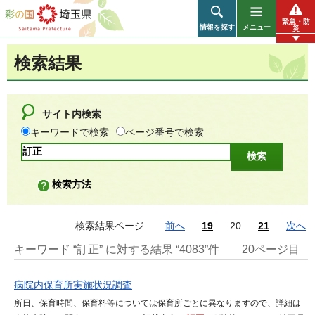
彩の国 埼玉県
緊急・防
情報を探す
メニュー
災
検索結果
サイト内検索
キーワードで検索
ページ番号で検索
検索方法
検索結果ページ
前へ
19
20
21
次へ
キーワード “訂正” に対する結果 “4083”件
20ページ目
病院内保育所実施状況調査
所日、保育時間、保育料等については保育所ごとに異なりますので、詳細は