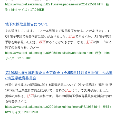
https://www.pref.saitama.lg.jp/f2215/news/page/news2025122501.html
種
別：html
サイズ：17.046KB
地下水採取量報告について
をお送りしています。 （メール到達まで数日程度かかることがあります。）
Q3 電子申請で報告内容に誤りがありました。
訂正
できますか。 A3 電子申請
手順を御参照いただき、
訂正
することができます。 なお、
訂正
の際、「申込
完了のお知らせ」のメー
https://www.pref.saitama.lg.jp/a0505/tikasuisaisyuhoukoku.html
種別：html
サイズ：22.651KB
第1968回埼玉県教育委員会定例会（令和5年11月 9日開催）の結果
- 埼玉県教育委員会
校等生徒指導上の諸課題に関する調査結果について《生徒指導課》 資料 ※ 第
1969回埼玉県教育委員会において、資料の
訂正
について説明がありました。
掲載の資料は、
訂正
後の資料です。 第1968回埼玉県教育委員会定例会におけ
る報告事項イに
https://www.pref.saitama.lg.jp/e2201/kyoikuinkai/terekai/r5/1968.html
種別：
html
サイズ：20.312KB