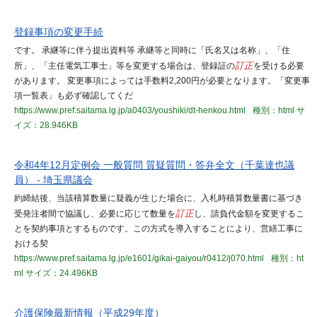
登録事項の変更手続
です。 承継等に伴う提出資料等 承継等と同時に「氏名又は名称」、「住
所」、「主任電気工事士」等を変更する場合は、登録証の
訂正
を受ける必要
があります。 変更事項によっては手数料2,200円が必要となります。「変更事
項一覧表」も必ず確認してくだ
https://www.pref.saitama.lg.jp/a0403/youshiki/dt-henkou.html
種別：html
サ
イズ：28.946KB
令和4年12月定例会 一般質問 質疑質問・答弁全文（千葉達也議
員） - 埼玉県議会
約締結後、当該積算数量に疑義が生じた場合に、入札時積算数量書に基づき
受発注者間で協議し、必要に応じて数量を
訂正
し、請負代金額を変更するこ
とを契約事項とするものです。この方式を導入することにより、営繕工事に
おける契
https://www.pref.saitama.lg.jp/e1601/gikai-gaiyou/r0412/j070.html
種別：ht
ml
サイズ：24.496KB
介護保険最新情報（平成29年度）