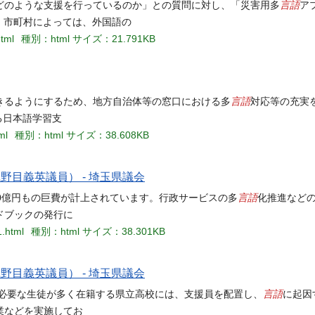
言語
どのような支援を行っているのか」との質問に対し、「災害用多
ア
、市町村によっては、外国語の
html
種別：html
サイズ：21.791KB
言語
きるようにするため、地方自治体等の窓口における多
対応等の充実
る日本語学習支
ml
種別：html
サイズ：38.608KB
野目義英議員） - 埼玉県議会
言語
0億円もの巨費が計上されています。行政サービスの多
化推進など
ドブックの発行に
1.html
種別：html
サイズ：38.301KB
野目義英議員） - 埼玉県議会
言語
が必要な生徒が多く在籍する県立高校には、支援員を配置し、
に起因
業などを実施してお