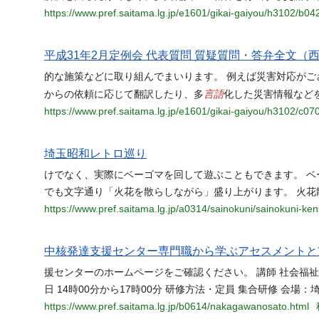
https://www.pref.saitama.lg.jp/e1601/gikai-gaiyou/h3102/b04
平成31年2月定例会 代表質問 質疑質問・答弁全文（西
的な施策などに取り組んでまいります。 例えば災害対応がご
言語
からの依頼に応じて翻訳したり、多
化した災害情報など
https://www.pref.saitama.lg.jp/e1601/gikai-gaiyou/h3102/c07
埼玉昭和レトロ巡り
けでなく、実際にベーゴマを回して遊ぶこともできます。 
でも文字通り「火花を散らしながら」盛り上がります。 火花
https://www.pref.saitama.lg.jp/a0314/sainokuni/sainokuni-k
中核発達支援センター専門職から学ぶアセスメントと
援センターのホームページをご確認ください。 講師 社会福祉
日 14時00分から17時00分 研修方法・定員 集合研修 会場
https://www.pref.saitama.lg.jp/b0614/nakagawanosato.html