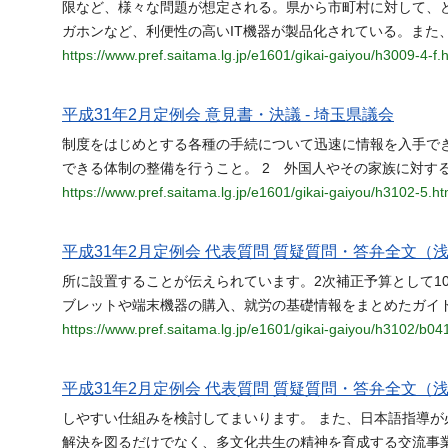
限など、様々な問題が想定される。県から市町村に対して、
ガホンなど、利便性の高いIT機器が製品化されている。また
https://www.pref.saitama.lg.jp/e1601/gikai-gaiyou/h3009-4-f.
平成31年2月定例会 意見書・決議 - 埼玉県議会
制度をはじめとする各種の手続について迅速に情報を入手で
できる体制の整備を行うこと。 2 外国人やその家族に対す
https://www.pref.saitama.lg.jp/e1601/gikai-gaiyou/h3102-5.ht
平成31年2月定例会 代表質問 質疑質問・答弁全文（浅
所に設置することが伝えられています。2次補正予算として1
ブレットや端末機器の購入、就労の基礎情報をまとめたガイ
https://www.pref.saitama.lg.jp/e1601/gikai-gaiyou/h3102/b04
平成31年2月定例会 代表質問 質疑質問・答弁全文（浅
しやすい仕組みを検討してまいります。 また、日本語指導
解決を図るだけでなく、多文化共生の精神を育成する交流事