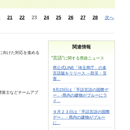
0
21
22
23
24
25
26
27
28
次へ
関連情報
に向けた対応を進める
“言語”
に関する県政ニュース
県公式LINE「埼玉県庁」の多
言語版をリリース ～防災・災
害...
9月23日は「手話言語の国際デ
聴覚士などチームアプ
ー」-県内の建物がブルーにラ
イ...
９月２３日は「手話言語の国際
デー」 - 県内の建物がブルー
に...