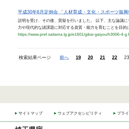
平成30年6月定例会 「人材育成・文化・スポーツ振興
説明を受け、その後、質疑を行いました。 以下、主な論議に
力や現代的な諸課題に対応する資質・能力を育むことを目的
https://www.pref.saitama.lg.jp/e1601/gikai-gaiyou/h3006-4-g.
検索結果ページ
前へ
19
20
21
22
2
サイトマップ
ウェブアクセシビリティ
プライ