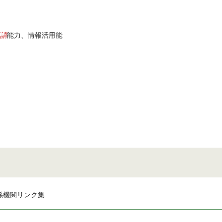
語
能力、情報活用能
係機関リンク集