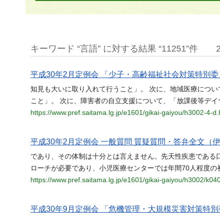
キーワード “言語” に対する結果 “11251”件
平成30年2月定例会 「少子・高齢福祉社会対策特別委員
知見も大いに取り入れて行うこと」。 次に、地域医療につ
こと」。 次に、障害者の自立支援について、「放課後等デイ
https://www.pref.saitama.lg.jp/e1601/gikai-gaiyou/h3002-4-d.
平成30年2月定例会 一般質問 質疑質問・答弁全文（伊
であり、その体制は十分とは言えません。先天性疾患である
ローチが必要であり、小児医療センターでは年間70人程度の
https://www.pref.saitama.lg.jp/e1601/gikai-gaiyou/h3002/k04
平成30年9月定例会 「危機管理・大規模災害対策特別