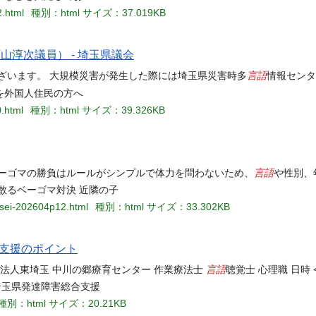
2.html
種別：html
サイズ：37.019KB
山淳次議員） - 埼玉県議会
言語
ざいます。 大規模災害が発生した際には埼玉県災害時多
情報センタ
を外国人住民の方へ
0.html
種別：html
サイズ：39.326KB
言語
ベーゴマの勝負はルールがシンプルで体力を問わないため、
や性別、
散るベーゴマ対決 近隣の子
ensei-202604p12.html
種別：html
サイズ：33.302KB
支援のポイント
言語
法人東埼玉 中川の郷療育センター 作業療法士
聴覚士 心理職 日時 
：埼玉県発達障害総合支援
種別：html
サイズ：20.21KB