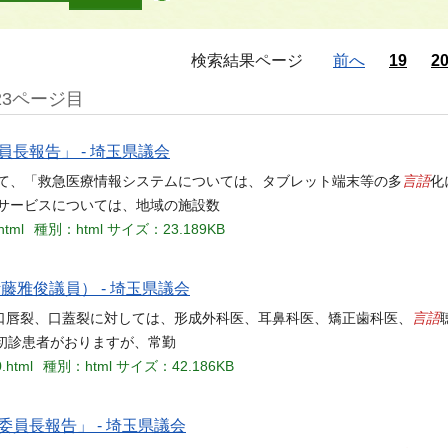
検索結果ページ
前へ
19
2
23ページ目
長報告」 - 埼玉県議会
言語
いて、「救急医療情報システムについては、タブレット端末等の多
化
サービスについては、地域の施設数
html
種別：html
サイズ：23.189KB
藤雅俊議員） - 埼玉県議会
言語
口唇裂、口蓋裂に対しては、形成外科医、耳鼻科医、矯正歯科医、
初診患者がおりますが、常勤
0.html
種別：html
サイズ：42.186KB
委員長報告」 - 埼玉県議会