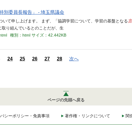
特別委員長報告」 - 埼玉県議会
言
ついて申し上げます。 まず、「協調学習について、学習の基盤となる
に取り組んでいるとのことだが、生
html
種別：html
サイズ：42.442KB
3
24
25
26
27
28
次へ
ページの先頭へ戻る
バシーポリシー・免責事項
著作権・リンクについて
関