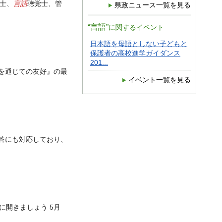
言語
法士、
聴覚士、管
県政ニュース一覧を見る
“言語”
に関するイベント
日本語を母語としない子どもと
保護者の高校進学ガイダンス
201...
絵を通じての友好』の最
イベント一覧を見る
答にも対応しており、
に開きましょう 5月