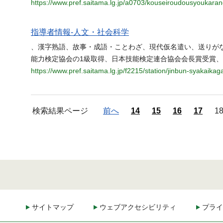
https://www.pref.saitama.lg.jp/a0703/kouseiroudousyoukarano
指導者情報-人文・社会科学
、漢字熟語、故事・成語・ことわざ、現代仮名遣い、送りが
能力検定協会の1級取得、日本技能検定連合協会会長賞受賞
https://www.pref.saitama.lg.jp/f2215/station/jinbun-syakaikag
検索結果ページ
前へ
14
15
16
17
1
サイトマップ
ウェブアクセシビリティ
プライ