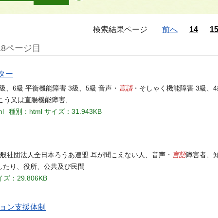
検索結果ページ
前へ
14
1
18ページ目
ター
言語
級、6級 平衡機能障害 3級、5級 音声・
・そしゃく機能障害 3級、4
うこう又は直腸機能障害、
ml
種別：html
サイズ：31.943KB
言語
一般社団法人全日本ろうあ連盟 耳が聞こえない人、音声・
障害者、
したり、役所、公共及び民間
ズ：29.806KB
ョン支援体制