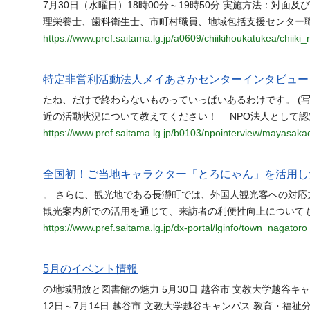
7月30日（水曜日）18時00分～19時50分 実施方法：対
理栄養士、歯科衛生士、市町村職員、地域包括支援センター
https://www.pref.saitama.lg.jp/a0609/chiikihoukatukea/chiiki_
特定非営利活動法人メイあさかセンターインタビュー
たね、だけで終わらないものっていっぱいあるわけです。 (
近の活動状況について教えてください！ NPO法人として
https://www.pref.saitama.lg.jp/b0103/npointerview/mayasaka
全国初！ご当地キャラクター「とろにゃん」を活用した
。 さらに、観光地である長瀞町では、外国人観光客への対
観光案内所での活用を通じて、来訪者の利便性向上についても
https://www.pref.saitama.lg.jp/dx-portal/lginfo/town_nagatoro
5月のイベント情報
の地域開放と図書館の魅力 5月30日 越谷市 文教大学越谷キ
12日～7月14日 越谷市 文教大学越谷キャンパス 教育・福祉