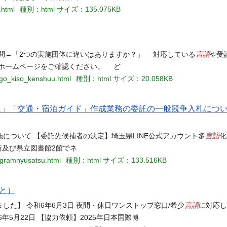
.html
種別：html
サイズ：135.075KB
言語
問→「2つの実施団体に違いはありますか？」 対応している
や受
ホームページをご確認ください。 ど
aigo_kiso_kenshuu.html
種別：html
サイズ：20.058KB
ム」「交通・宿泊ガイド」作成業務の委託の一般競争入札について
言語
について 【委託先候補者の決定】埼玉県LINE公式アカウント多
化
所及び県立図書館2館でネ
rogramnyusatsu.html
種別：html
サイズ：133.516KB
と）
言語
た】 令和6年6月3日 夜間・休日ワンストップ窓口/希少
に対応し
年5月22日 【協力依頼】2025年日本国際博