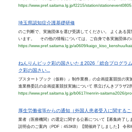
https://www.pref.saitama.lg.jp/f2215/station/stationevent0805
埼玉県認知症介護基礎研修
のご判断で、実施団体を選び受講してください。 よくある質
います。 その他の情報については、ご自身で各実施団体の
https://www.pref.saitama.lg.jp/a0609/kaigo_kiso_kenshuu/k
ねんりんピック彩の国さいたま2026「総合プログラ
ク彩の国さい...
ブスタートブック（仮称）』制作業務」の企画提案競技の実施
進業務委託の企画提案競技実施について 県立げんきプラザ2
https://www.pref.saitama.lg.jp/b0617/nenrin-saitama2026/p
厚生労働省等からの通知（外国人患者受入に関するこ
業者（医療機関）の選定に関する公募について【募集終了しまし
説明会のご案内（PDF：453KB）【開催終了しました】 令和6