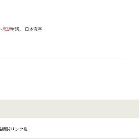
言語
い
生活。 日本漢字
係機関リンク集