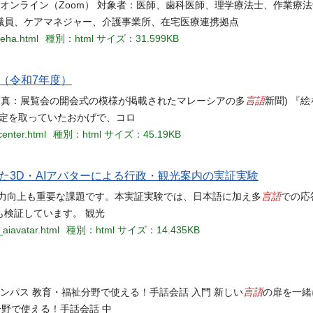
面及びオンライン（Zoom） 対象者：医師、歯科医師、理学療法士、作業療
職員、ケアマネジャー、介護事業所、在宅医療連携拠点
reha.html
種別：html
サイズ：31.599KB
（令和7年度）
言語
写真：展覧会の開会式の模様が掲載されたマレーシアの多
新聞) 『
認定を取っていたおかげで、コロ
center.html
種別：html
サイズ：45.19KB
3D・AIアバターによる行政・観光案内の実証実験
言語
応力向上も重要な課題です。本実証実験では、日本語に加え多
での応
検証しています。 観光
_aiavatar.html
種別：html
サイズ：14.435KB
言語
ャンパス 教育・福祉分野で使える！手話会話 入門 新しい
の扉を一緒
分野で使える！手話会話 中