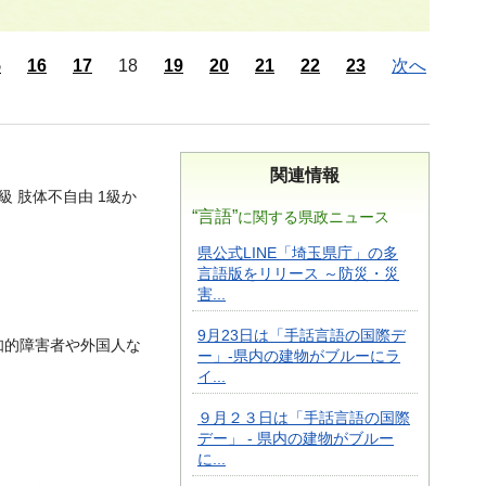
5
16
17
18
19
20
21
22
23
次へ
関連情報
級 肢体不自由 1級か
“言語”
に関する県政ニュース
県公式LINE「埼玉県庁」の多
言語版をリリース ～防災・災
害...
9月23日は「手話言語の国際デ
知的障害者や外国人な
ー」-県内の建物がブルーにラ
イ...
９月２３日は「手話言語の国際
デー」 - 県内の建物がブルー
に...