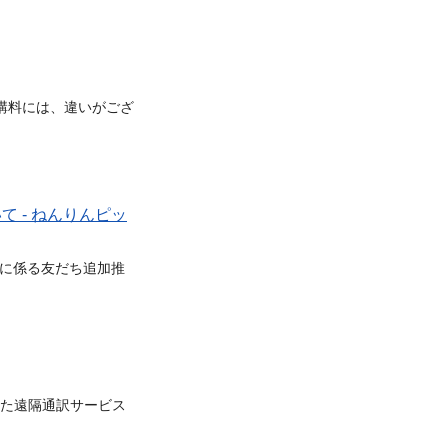
講料には、違いがござ
 - ねんりんピッ
に係る友だち追加推
た遠隔通訳サービス