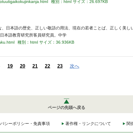
tuutigaikokujinkanja.html
種別：html
サイズ：26.697KB
な、日本語の歴史、正しい敬語の用法、現在の若者ことば、正しく美し
、日本語教育研究所客員研究員。中学
aku.html
種別：html
サイズ：36.936KB
8
19
20
21
22
23
次へ
ページの先頭へ戻る
バシーポリシー・免責事項
著作権・リンクについて
関