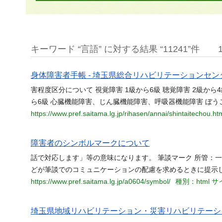
キーワード “言語” に対する結果 “11241”件
身体障害者手帳 - 埼玉県総合リハビリテーションセン
害程度区分について 視覚障害 1級から6級 聴覚障害 2級から4
ら6級 心臓機能障害、じん臓機能障害、呼吸器機能障害 ぼ
https://www.pref.saitama.lg.jp/rihasen/annai/shintaitechou.ht
障害者のシンボルマークについて
話で対応します」等の意味になります。 筆談マーク 所管：
どが筆談でのコミュニケーションの配慮を求めるときに提示
https://www.pref.saitama.lg.jp/a0604/symbol/
種別：html
サイ
埼玉県地域リハビリテーション・災害リハビリテーシ