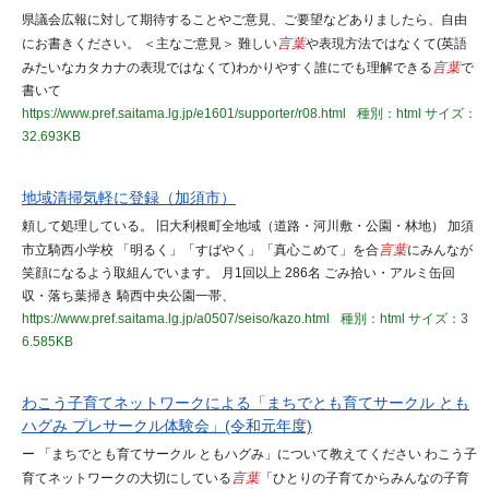
県議会広報に対して期待することやご意見、ご要望などありましたら、自由
にお書きください。 ＜主なご意見＞ 難しい
言葉
や表現方法ではなくて(英語
みたいなカタカナの表現ではなくて)わかりやすく誰にでも理解できる
言葉
で
書いて
https://www.pref.saitama.lg.jp/e1601/supporter/r08.html
種別：html
サイズ：
32.693KB
地域清掃気軽に登録（加須市）
頼して処理している。 旧大利根町全地域（道路・河川敷・公園・林地） 加須
市立騎西小学校 「明るく」「すばやく」「真心こめて」を合
言葉
にみんなが
笑顔になるよう取組んでいます。 月1回以上 286名 ごみ拾い・アルミ缶回
収・落ち葉掃き 騎西中央公園一帯、
https://www.pref.saitama.lg.jp/a0507/seiso/kazo.html
種別：html
サイズ：3
6.585KB
わこう子育てネットワークによる「まちでとも育てサークル とも
ハグみ プレサークル体験会」(令和元年度)
ー 「まちでとも育てサークル ともハグみ」について教えてください わこう子
育てネットワークの大切にしている
言葉
「ひとりの子育てからみんなの子育