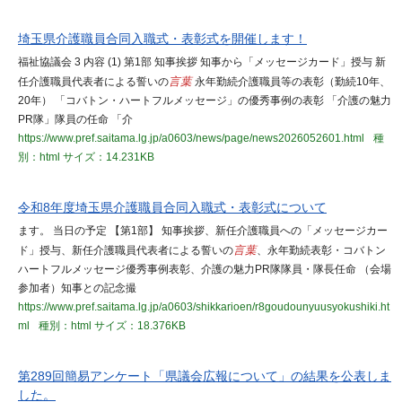
埼玉県介護職員合同入職式・表彰式を開催します！
福祉協議会 3 内容 (1) 第1部 知事挨拶 知事から「メッセージカード」授与 新
任介護職員代表者による誓いの
言葉
永年勤続介護職員等の表彰（勤続10年、
20年） 「コバトン・ハートフルメッセージ」の優秀事例の表彰 「介護の魅力
PR隊」隊員の任命 「介
https://www.pref.saitama.lg.jp/a0603/news/page/news2026052601.html
種
別：html
サイズ：14.231KB
令和8年度埼玉県介護職員合同入職式・表彰式について
ます。 当日の予定 【第1部】 知事挨拶、新任介護職員への「メッセージカー
ド」授与、新任介護職員代表者による誓いの
言葉
、永年勤続表彰・コバトン
ハートフルメッセージ優秀事例表彰、介護の魅力PR隊隊員・隊長任命 （会場
参加者）知事との記念撮
https://www.pref.saitama.lg.jp/a0603/shikkarioen/r8goudounyuusyokushiki.ht
ml
種別：html
サイズ：18.376KB
第289回簡易アンケート「県議会広報について」の結果を公表しま
した。