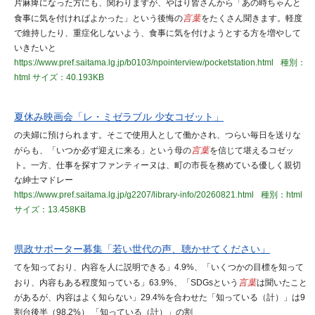
片麻痺になった方にも、関わりますが、やはり皆さんから「あの時ちゃんと
食事に気を付ければよかった」という後悔の
言葉
をたくさん聞きます。軽度
で維持したり、重症化しないよう、食事に気を付けようとする方を増やして
いきたいと
https://www.pref.saitama.lg.jp/b0103/npointerview/pocketstation.html
種別：
html
サイズ：40.193KB
夏休み映画会「レ・ミゼラブル 少女コゼット」
の夫婦に預けられます。そこで使用人として働かされ、つらい毎日を送りな
がらも、「いつか必ず迎えに来る」という母の
言葉
を信じて堪えるコゼッ
ト。一方、仕事を探すファンティーヌは、町の市長を務めている優しく親切
な紳士マドレー
https://www.pref.saitama.lg.jp/g2207/library-info/20260821.html
種別：html
サイズ：13.458KB
県政サポーター募集「若い世代の声、聴かせてください」
てを知っており、内容を人に説明できる」4.9%、「いくつかの目標を知って
おり、内容もある程度知っている」63.9%、「SDGsという
言葉
は聞いたこと
があるが、内容はよく知らない」29.4%を合わせた「知っている（計）」は9
割台後半（98.2%） 「知っている（計）」の割