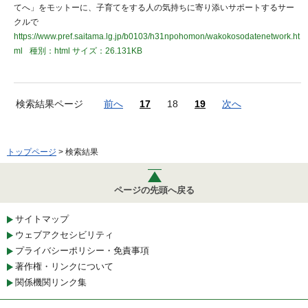
てへ」をモットーに、子育てをする人の気持ちに寄り添いサポートするサー
クルで
https://www.pref.saitama.lg.jp/b0103/h31npohomon/wakokosodatenetwork.ht
ml
種別：html
サイズ：26.131KB
検索結果ページ
前へ
17
18
19
次へ
トップページ
> 検索結果
ページの先頭へ戻る
サイトマップ
ウェブアクセシビリティ
プライバシーポリシー・免責事項
著作権・リンクについて
関係機関リンク集