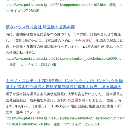
https://www.pref.saitama.lg.jp/a0301/supporter/supporter-r02.html
種別：ht
ml
サイズ：27.254KB
積水ハウス株式会社 埼玉栃木営業本部
時に、生物多様性保全に貢献する庭づくり「5本の樹」計画を合わせて推進
し、「3本は鳥のために、2本は蝶のために」を合
言葉
に、地域の気候風土に
適した原種・在来種の植樹活動を行っています。 ▲5本の樹計画 積水ハウス
の植樹活動～3本は
https://www.pref.saitama.lg.jp/a0302/syakaikouken_pt/kobetusyokai/006.htm
l
種別：html
サイズ：30.174KB
ミラノ・コルティナ2026冬季オリンピック・パラリンピック出場
選手が荒木裕介議長と吉良英敏副議長に成果を報告 - 埼玉県議会
選手が荒木裕介議長と吉良英敏副議長に成果報告を行いました。 荒木議長と
吉良副議長は、成果報告を受け、お祝いの
言葉
をおくりました。 概要 日時
令和8年4月27日（月曜日） 15時35分～ 場所 議長応接室 主な出席者 小野
光希 選手（スノーボ
https://www.pref.saitama.lg.jp/e1601/gikai-news/r08/0427_miranokoruthinaor
inpikkuseikahoukokukai.html
種別：html
サイズ：25.853KB