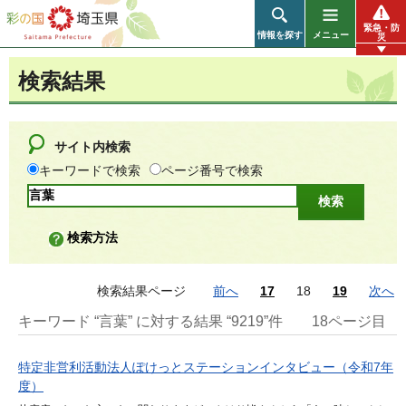
彩の国 埼玉県
緊急・防
情報を探す
メニュー
災
検索結果
サイト内検索
キーワードで検索
ページ番号で検索
検索方法
検索結果ページ
前へ
17
18
19
次へ
キーワード “言葉” に対する結果 “9219”件
18ページ目
特定非営利活動法人ぽけっとステーションインタビュー（令和7年
度）