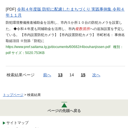
[PDF]
令和４年度版 防犯に配慮したまちづくり 実践事例集 令和４
年１１月
防犯環境整備推進補助金を活用し、市内５か所１０台の防犯カメラを設置し
た。 ◆令和４年度も同補助金を活用し、市内
複数箇所
への追加設置を予定し
ている。 【市内設置防犯カメラ】【市内設置防犯カメラ】 市町村名： 事例名
取組項目 ※別添「防犯に
https://www.pref.saitama.lg.jp/documents/60682/r4bouhanjissen.pdf
種別：
pdf
サイズ：5020.753KB
検索結果ページ
前へ
13
14
15
次へ
トップページ
> 検索結果
ページの先頭へ戻る
サイトマップ