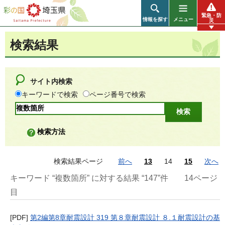
彩の国 埼玉県
緊急・防
情報を探す
メニュー
災
検索結果
サイト内検索
キーワードで検索
ページ番号で検索
検索方法
検索結果ページ
前へ
13
14
15
次へ
キーワード “複数箇所” に対する結果 “147”件
14ページ
目
[PDF]
第2編第8章耐震設計 319 第８章耐震設計 ８.１耐震設計の基