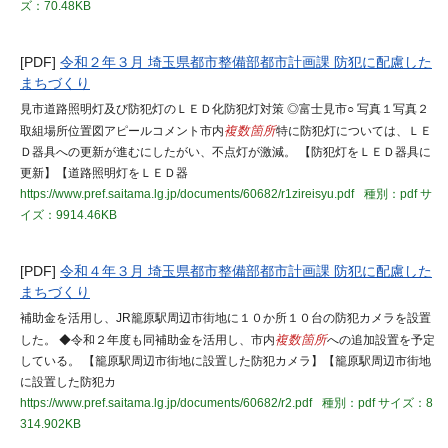
ズ：70.48KB
[PDF]
令和２年３月 埼玉県都市整備部都市計画課 防犯に配慮した
まちづくり
見市道路照明灯及び防犯灯のＬＥＤ化防犯灯対策 ◎富士見市○ 写真１写真２
取組場所位置図アピールコメント市内
複数箇所
特に防犯灯については、ＬＥ
Ｄ器具への更新が進むにしたがい、不点灯が激減。 【防犯灯をＬＥＤ器具に
更新】【道路照明灯をＬＥＤ器
https://www.pref.saitama.lg.jp/documents/60682/r1zireisyu.pdf
種別：pdf
サ
イズ：9914.46KB
[PDF]
令和４年３月 埼玉県都市整備部都市計画課 防犯に配慮した
まちづくり
補助金を活用し、JR籠原駅周辺市街地に１０か所１０台の防犯カメラを設置
した。 ◆令和２年度も同補助金を活用し、市内
複数箇所
への追加設置を予定
している。 【籠原駅周辺市街地に設置した防犯カメラ】【籠原駅周辺市街地
に設置した防犯カ
https://www.pref.saitama.lg.jp/documents/60682/r2.pdf
種別：pdf
サイズ：8
314.902KB