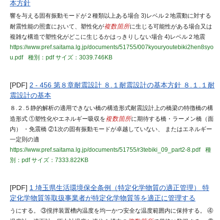
本方針
響を与える固有振動モードが２種類以上ある場合 3)レベル２地震動に対する
耐震性能の照査において、塑性化が
複数箇所
に生じる可能性がある場合又は
複雑な構造で塑性化がどこに生じるかはっきりしない場合 4)レベル２地震
https://www.pref.saitama.lg.jp/documents/51755/007kyouryoutebiki2hen8syo
u.pdf
種別：pdf
サイズ：3039.746KB
[PDF]
2 - 456 第８章耐震設計 ８.１耐震設計の基本方針 ８.１.１耐
震設計の基本
８.２.５静的解析の適用できない橋の構造形式耐震設計上の橋梁の特徴橋の構
造形式 ①塑性化やエネルギー吸収を
複数箇所
に期待する橋・ラーメン橋（面
内） ・免震橋 ②1次の固有振動モードが卓越していない、 またはエネルギー
一定則の適
https://www.pref.saitama.lg.jp/documents/51755/r3tebiki_09_part2-8.pdf
種
別：pdf
サイズ：7333.822KB
[PDF]
1 埼玉県生活環境保全条例（特定化学物質の適正管理） 特
定化学物質等取扱事業者が特定化学物質等を適正に管理する
うにする。 ③撹拌装置槽内温度を均一かつ安全な温度範囲内に保持する。 ④