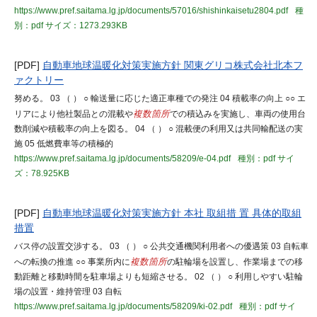
https://www.pref.saitama.lg.jp/documents/57016/shishinkaisetu2804.pdf
種
別：pdf
サイズ：1273.293KB
[PDF]
自動車地球温暖化対策実施方針 関東グリコ株式会社北本フ
ァクトリー
努める。 03 （ ） ○ 輸送量に応じた適正車種での発注 04 積載率の向上 ○○ エ
リアにより他社製品との混載や
複数箇所
での積込みを実施し、車両の使用台
数削減や積載率の向上を図る。 04 （ ） ○ 混載便の利用又は共同輸配送の実
施 05 低燃費車等の積極的
https://www.pref.saitama.lg.jp/documents/58209/e-04.pdf
種別：pdf
サイ
ズ：78.925KB
[PDF]
自動車地球温暖化対策実施方針 本社 取組措 置 具体的取組
措置
バス停の設置交渉する。 03 （ ） ○ 公共交通機関利用者への優遇策 03 自転車
への転換の推進 ○○ 事業所内に
複数箇所
の駐輪場を設置し、作業場までの移
動距離と移動時間を駐車場よりも短縮させる。 02 （ ） ○ 利用しやすい駐輪
場の設置・維持管理 03 自転
https://www.pref.saitama.lg.jp/documents/58209/ki-02.pdf
種別：pdf
サイ