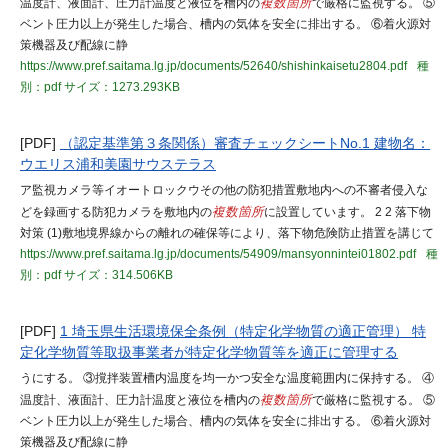
温度計、液面計、圧力計温度と液位を槽内の
複数箇所
で厳格に監視する。 ⑤
ベント圧力以上が発生した場合、槽内の気体を安全に排出する。 ⑥着火源対
策機器及び配線に静
https://www.pref.saitama.lg.jp/documents/52640/shishinkaisetu2804.pdf
種
別：pdf
サイズ：1273.293KB
[PDF]
（認定基準第３条関係）審査チェックシートNo.1 建物名：
ウエリス浦和美園サウステラス
ア監視カメラ等イオートロックウその他の防犯措置敷地内への不審者侵入な
どを録画する防犯カメラを敷地内の
複数箇所
に設置しています。 2 2 落下物
対策 (1)敷地境界線からの離れの確保等により、落下物危険防止措置を講じて
https://www.pref.saitama.lg.jp/documents/54909/mansyonnintei01802.pdf
種
別：pdf
サイズ：314.506KB
[PDF]
1 埼玉県生活環境保全条例（特定化学物質の適正管理） 特
定化学物質等取扱事業者が特定化学物質等を適正に管理する
うにする。 ③撹拌装置槽内温度を均一かつ安全な温度範囲内に保持する。 ④
温度計、液面計、圧力計温度と液位を槽内の
複数箇所
で厳格に監視する。 ⑤
ベント圧力以上が発生した場合、槽内の気体を安全に排出する。 ⑥着火源対
策機器及び配線に静