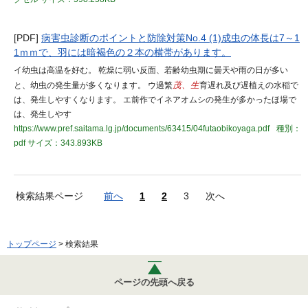
[PDF]
病害虫診断のポイントと防除対策No.4 (1)成虫の体長は7～1
1ｍｍで、羽には暗褐色の２本の横帯があります。
イ幼虫は高温を好む。 乾燥に弱い反面、若齢幼虫期に曇天や雨の日が多い
と、幼虫の発生量が多くなります。 ウ過繁
茂、生
育遅れ及び遅植えの水稲で
は、発生しやすくなります。 エ前作でイネアオムシの発生が多かったほ場で
は、発生しやす
https://www.pref.saitama.lg.jp/documents/63415/04futaobikoyaga.pdf
種別：
pdf
サイズ：343.893KB
検索結果ページ
前へ
1
2
3
次へ
トップページ
> 検索結果
ページの先頭へ戻る