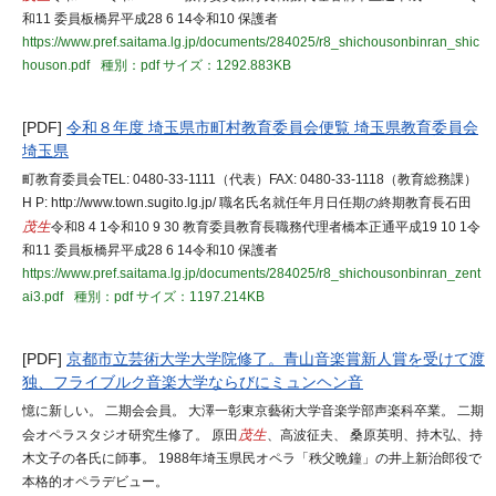
和11 委員板橋昇平成28 6 14令和10 保護者
https://www.pref.saitama.lg.jp/documents/284025/r8_shichousonbinran_shic
houson.pdf
種別：pdf
サイズ：1292.883KB
[PDF]
令和８年度 埼玉県市町村教育委員会便覧 埼玉県教育委員会
埼玉県
町教育委員会TEL: 0480-33-1111（代表）FAX: 0480-33-1118（教育総務課）
H P: http://www.town.sugito.lg.jp/ 職名氏名就任年月日任期の終期教育長石田
茂生
令和8 4 1令和10 9 30 教育委員教育長職務代理者橋本正通平成19 10 1令
和11 委員板橋昇平成28 6 14令和10 保護者
https://www.pref.saitama.lg.jp/documents/284025/r8_shichousonbinran_zent
ai3.pdf
種別：pdf
サイズ：1197.214KB
[PDF]
京都市立芸術大学大学院修了。青山音楽賞新人賞を受けて渡
独、フライブルク音楽大学ならびにミュンヘン音
憶に新しい。 二期会会員。 大澤一彰東京藝術大学音楽学部声楽科卒業。 二期
会オペラスタジオ研究生修了。 原田
茂生
、高波征夫、 桑原英明、持木弘、持
木文子の各氏に師事。 1988年埼玉県民オペラ「秩父晩鐘」の井上新治郎役で
本格的オペラデビュー。