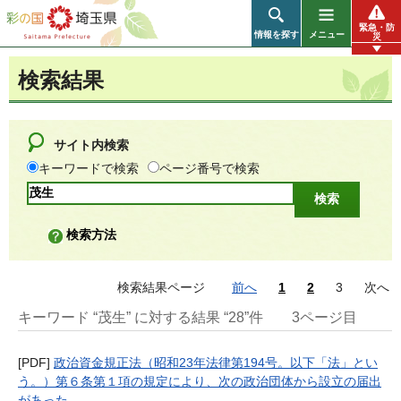
彩の国 埼玉県
緊急・防
情報を探す
メニュー
災
検索結果
サイト内検索
キーワードで検索
ページ番号で検索
検索方法
検索結果ページ
前へ
1
2
3
次へ
キーワード “茂生” に対する結果 “28”件
3ページ目
[PDF]
政治資金規正法（昭和23年法律第194号。以下「法」とい
う。）第６条第１項の規定により、次の政治団体から設立の届出
があった。