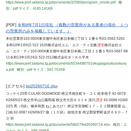
https://www.pref.saitama.lg.jp/documents/32580/purogram_omote.pdf
種
別：pdf
サイズ：4185.141KB
[PDF]
令和8年7月1日現在 （複数の営業所がある業者の場合、１つ
の営業所のみを掲載しています。）
本社営業所103-0004東京都中央区東日本橋三丁目１２番６号03-3562-5201
令和10年2月6日 522 1635株式会社エム・エス・ティ北條
茂生
株式会社エ
ム・エス・ティ103-0004東京都中央区東日本橋二丁目１５番５号03-5687-68
11令和13年3月24日 523 2513株式会社ＢＩＫＯ平木
https://www.pref.saitama.lg.jp/documents/5534/080701okugaigyoutourokusy
a.pdf
種別：pdf
サイズ：502.751KB
[エクセル]
list20260716.xlsx
コッケイ20羽 CULAN DOGWOOD 秩父市相生町９－２１ 松本裕子 62-0078
H26/05/23 秩父市羊山公園馬場 秩父市大宮６３１４ 清川
茂生
62-0086 H28/0
2/25 馬（5頭） 橋本和恵 ねこあそび！ 秩父市宮側町１７－２ ２階東部屋 山
口純 62-0087 H28/06/27 猫（１０頭） 統領犬舎 秩父郡皆野町金沢６９０－７
０ 羽
https://www.pref.saitama.lg.jp/documents/58027/list20260716.xlsx
種別：エ
クセル
サイズ：598.258KB