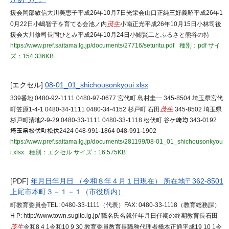
援会岡部敏信大川美恵子平成26年10月7日光栄会山口正純三好義昭平成26年1
0月22日小嶋智子を育てる会池ノ内
茂生
小南正光平成26年10月15日小林司後
援会大川修司長岡ひとみ平成26年10月24日小鮒賢二とふるさと熊谷の持
https://www.pref.saitama.lg.jp/documents/27716/seturitu.pdf
種別：pdf
サイ
ズ：154.336KB
[エクセル]
08-01_01_shichousonkyoui.xlsx
339番地 0480-92-1111 0480-97-0677 宮代町 島村圭一 345-8504 埼玉県宮代
町笠原1-4-1 0480-34-1111 0480-34-4152 杉戸町 石田
茂生
345-8502 埼玉県
杉戸町清地2-9-29 0480-33-1111 0480-33-1118 松伏町 谷ケ﨑均 343-0192
埼玉県松伏町松伏2424 048-991-1864 048-991-1902
https://www.pref.saitama.lg.jp/documents/281199/08-01_01_shichousonkyou
i.xlsx
種別：エクセル
サイズ：16.575KB
[PDF]
年月日年月日 （令和８年４月１日現在） 所在地〒362-8501
上尾市本町３－１－１（市役所内）
町教育委員会TEL: 0480-33-1111（代表）FAX: 0480-33-1118（教育総務課）
H P: http://www.town.sugito.lg.jp/ 職名氏名就任年月日任期の終期教育長石田
茂生
令和8 4 1令和10 9 30 教育委員教育長職務代理者橋本正通平成19 10 1令