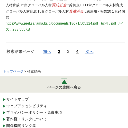
人材育成 15白グローバル人材
育成基金
5緑例規10 11常グローバル人材育成
グローバル人材育成 15白グローバル人材
育成基金
5緑通知・報告20 1 H24国
際
https://www.pref.saitama.lg.jp/documents/18071/505124.pdf
種別：pdf
サイ
ズ：283.555KB
検索結果ページ
前へ
2
3
4
次へ
トップページ
> 検索結果
ページの先頭へ戻る
サイトマップ
ウェブアクセシビリティ
プライバシーポリシー・免責事項
著作権・リンクについて
関係機関リンク集