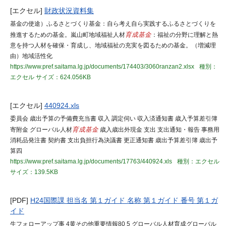
[エクセル]
財政状況資料集
基金の使途）ふるさとづくり基金：自ら考え自ら実践するふるさとづくりを
推進するための基金。嵐山町地域福祉人材
育成基金
：福祉の分野に理解と熱
意を持つ人材を確保・育成し、地域福祉の充実を図るための基金。（増減理
由）地域活性化
https://www.pref.saitama.lg.jp/documents/174403/3060ranzan2.xlsx
種別：
エクセル
サイズ：624.056KB
[エクセル]
440924.xls
委員会 歳出予算の予備費充当書 収入 調定伺い 収入済通知書 歳入予算差引簿
寄附金 グローバル人材
育成基金
歳入歳出外現金 支出 支出通知・報告 事務用
消耗品発注書 契約書 支出負担行為決議書 更正通知書 歳出予算差引簿 歳出予
算四
https://www.pref.saitama.lg.jp/documents/17763/440924.xls
種別：エクセル
サイズ：139.5KB
[PDF]
H24国際課 担当名 第１ガイド 名称 第１ガイド 番号 第１ガ
イド
生フォローアップ事 4黄その他重要情報80 5 グローバル人材育成グローバル