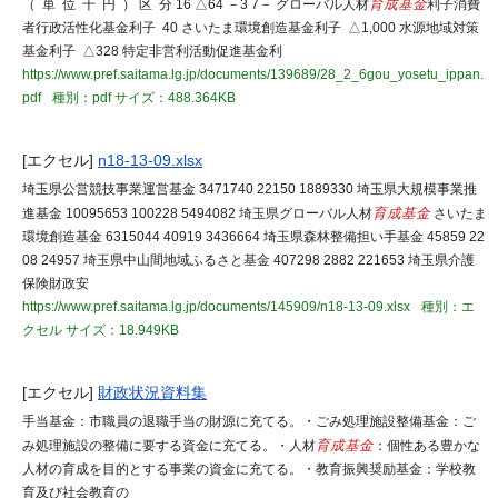
（ 単 位 千 円 ） 区 分 16 △64 －3 7－ グローバル人材
育成基金
利子消費
者行政活性化基金利子 40 さいたま環境創造基金利子 △1,000 水源地域対策
基金利子 △328 特定非営利活動促進基金利
https://www.pref.saitama.lg.jp/documents/139689/28_2_6gou_yosetu_ippan.
pdf
種別：pdf
サイズ：488.364KB
[エクセル]
n18-13-09.xlsx
埼玉県公営競技事業運営基金 3471740 22150 1889330 埼玉県大規模事業推
進基金 10095653 100228 5494082 埼玉県グローバル人材
育成基金
さいたま
環境創造基金 6315044 40919 3436664 埼玉県森林整備担い手基金 45859 22
08 24957 埼玉県中山間地域ふるさと基金 407298 2882 221653 埼玉県介護
保険財政安
https://www.pref.saitama.lg.jp/documents/145909/n18-13-09.xlsx
種別：エ
クセル
サイズ：18.949KB
[エクセル]
財政状況資料集
手当基金：市職員の退職手当の財源に充てる。・ごみ処理施設整備基金：ご
み処理施設の整備に要する資金に充てる。・人材
育成基金
：個性ある豊かな
人材の育成を目的とする事業の資金に充てる。・教育振興奨励基金：学校教
育及び社会教育の