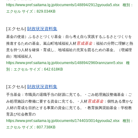
https://www.pref.saitama.lg.jp/documents/148894/2912gyouda5.xlsx
種別：
エクセル
サイズ：829.034KB
[エクセル]
財政状況資料集
基金の使途）ふるさとづくり基金：自ら考え自ら実践するふるさとづくりを
推進するための基金。嵐山町地域福祉人材
育成基金
：福祉の分野に理解と熱
意を持つ人材を確保・育成し、地域福祉の充実を図るための基金。（増減理
由）地域福祉人
https://www.pref.saitama.lg.jp/documents/148894/2960rannzann5.xlsx
種
別：エクセル
サイズ：642.618KB
[エクセル]
財政状況資料集
手当基金：市職員の退職手当の財源に充てる。・ごみ処理施設整備基金：ご
み処理施設の整備に要する資金に充てる。・人材
育成基金
：個性ある豊かな
人材の育成を目的とする事業の資金に充てる。・教育振興奨励基金：学校教
育及び社会教育の
https://www.pref.saitama.lg.jp/documents/174403/3014gyouda2.xlsx
種別：
エクセル
サイズ：807.738KB