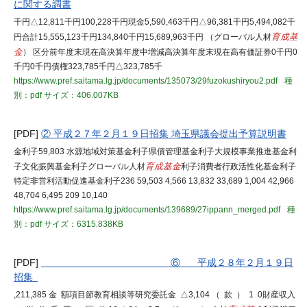
に関する調書
千円△12,811千円100,228千円現金5,590,463千円△96,381千円5,494,082千
円合計15,555,123千円134,840千円15,689,963千円 （グローバル人材
育成基
金
） 区分前年度末現在高決算年度中増減高決算年度末現在高有価証券0千円0
千円0千円債権323,785千円△323,785千
https://www.pref.saitama.lg.jp/documents/135073/29fuzokushiryou2.pdf
種
別：pdf
サイズ：406.007KB
[PDF]
② 平成２７年２月１９日招集 埼玉県議会提出予算説明書
金利子59,803 水源地域対策基金利子県債管理基金利子大規模事業推進基金利
子文化振興基金利子グローバル人材
育成基金
利子消費者行政活性化基金利子
特定非営利活動促進基金利子236 59,503 4,566 13,832 33,689 1,004 42,966
48,704 6,495 209 10,140
https://www.pref.saitama.lg.jp/documents/139689/27ippann_merged.pdf
種
別：pdf
サイズ：6315.838KB
[PDF]
⑥ 平成２８年２月１９日
招集
,211,385 金 額項目節教育相談等研究委託金 △3,104 （ 款 ） 1 0財産収入