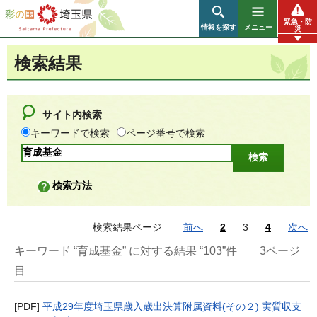
彩の国 埼玉県
緊急・防
情報を探す
メニュー
災
検索結果
サイト内検索
キーワードで検索
ページ番号で検索
検索方法
検索結果ページ
前へ
2
3
4
次へ
キーワード “育成基金” に対する結果 “103”件
3ページ
目
[PDF]
平成29年度埼玉県歳入歳出決算附属資料(その２) 実質収支