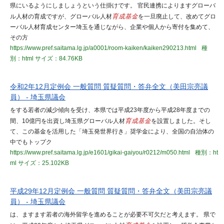
県にいるようにしましょうという仕掛けです。 官民連携によりますグローバ
ル人材の育成ですが、グローバル人材
育成基金
を一旦廃止して、改めてグロ
ーバル人材育成センター埼玉を通じながら、企業や個人から寄付を集めて、
その方
https://www.pref.saitama.lg.jp/a0001/room-kaiken/kaiken290213.html
種
別：html
サイズ：84.76KB
令和2年12月定例会 一般質問 質疑質問・答弁全文（美田宗亮議
員） - 埼玉県議会
をする若者の減少傾向を受け、本県では平成23年度から平成28年度までの
間、10億円を出資し埼玉県グローバル人材
育成基金
を設置しました。そし
て、この基金を活用した「埼玉発世界行き」奨学金により、全国の自治体の
中でもトップク
https://www.pref.saitama.lg.jp/e1601/gikai-gaiyou/r0212/m050.html
種別：ht
ml
サイズ：25.102KB
平成29年12月定例会 一般質問 質疑質問・答弁全文（美田宗亮議
員） - 埼玉県議会
は、ますます若者の海外留学を進めることが必要不可欠だと考えます。 県で