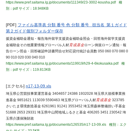
https://www.pref.saitama.lg.jp/documents/111349/23-3002-kousha.pdf
種
別：pdf
サイズ：18.948KB
[PDF]
ファイル基準表 分類 番号 色 分類 番号 担当名 第１ガイド
第２ガイド個別フォルダー保存
援資金補助金通知・報告海外留学支援資金補助金照会・回答海外留学支援資
金補助金その他重要情報グローバル人材
育成基金
ローン例規ローン通知・報
告ローン照会・回答確認申請書問合せ対応貸付統計会員数 050 060 070 080 0
90 010 020 030 040 010
https://www.pref.saitama.lg.jp/documents/119919/h29-4-6kokusaika.pdf
種
別：pdf
サイズ：119.813KB
[エクセル]
n17-13-09.xls
埼玉県公営競技事業運営基金 3404657 24386 1932028 埼玉県大規模事業推
進基金 9851621 113039 5590463 埼玉県グローバル人材
育成基金
323785
さいたま環境創造基金 6261961 91241 3553452 埼玉県森林整備担い手基金
51688 2653 29331 埼玉県中山間地域ふるさと基金 406265 3451 230542 埼
玉県介護保険財政
https://www.pref.saitama.lg.jp/documents/126535/n17-13-09.xls
種別：エク
セル
サイズ：33.5KB