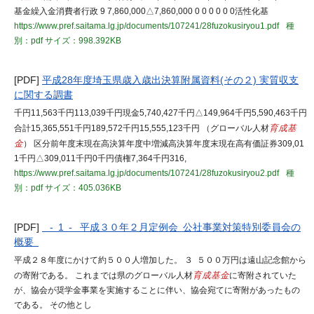
基金繰入金消費者行政 9 7,860,000△7,860,000 0 0 0 0 0 0活性化基
https://www.pref.saitama.lg.jp/documents/107241/28fuzokusiryou1.pdf
種
別：pdf
サイズ：998.392KB
[PDF]
平成28年度埼玉県歳入歳出決算附属資料(その２) 実質収支
に関する調書
千円11,563千円113,039千円現金5,740,427千円△149,964千円5,590,463千円
合計15,365,551千円189,572千円15,555,123千円 （グローバル人材
育成基
金
） 区分前年度末現在高決算年度中増減高決算年度末現在高有価証券309,01
1千円△309,011千円0千円債権7,364千円316,
https://www.pref.saitama.lg.jp/documents/107241/28fuzokusiryou2.pdf
種
別：pdf
サイズ：405.036KB
[PDF]
- 1 - 平成３０年２月定例会 公社事業対策特別委員会の
概要
平成２８年度にかけて約５００人増加した。 ３ ５００万円は遠山記念館から
の寄附である。 これまでは県のグローバル人材
育成基金
に寄附されていた
が、協会が奨学金事業を実施することに伴い、協会宛てに寄附があったもの
である。 その他とし