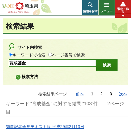
彩の国 埼玉県
緊急・防
情報を探す
メニュー
災
検索結果
サイト内検索
キーワードで検索
ページ番号で検索
検索方法
検索結果ページ
前へ
1
2
3
次へ
キーワード “育成基金” に対する結果 “103”件
2ページ
目
知事記者会見テキスト版 平成29年2月13日