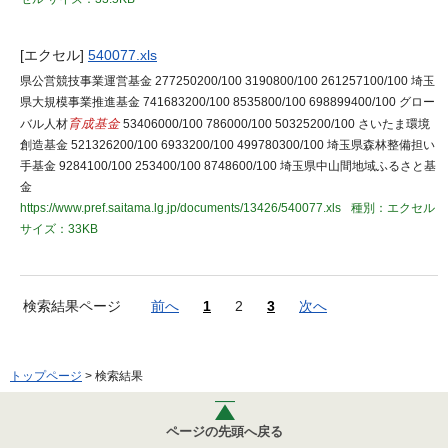
[エクセル]
540077.xls
県公営競技事業運営基金 277250200/100 3190800/100 261257100/100 埼玉
県大規模事業推進基金 741683200/100 8535800/100 698899400/100 グロー
バル人材
育成基金
53406000/100 786000/100 50325200/100 さいたま環境
創造基金 521326200/100 6933200/100 499780300/100 埼玉県森林整備担い
手基金 9284100/100 253400/100 8748600/100 埼玉県中山間地域ふるさと基
金
https://www.pref.saitama.lg.jp/documents/13426/540077.xls
種別：エクセル
サイズ：33KB
検索結果ページ
前へ
1
2
3
次へ
トップページ
> 検索結果
ページの先頭へ戻る