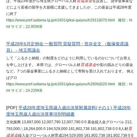
は、平成23年度から埼玉県グローバル人材
育成基金
を設置し、奨学金事業な
どにより若者の留学を大規模に支援してきましたが、この基金は平成28年度
に終了
https://www.pref.saitama.lg.jp/e1601/gikai-gaiyou/h2912/j070.html
種別：ht
ml
サイズ：22.955KB
平成28年6月定例会 一般質問 質疑質問・答弁全文 （飯塚俊彦議
員） - 埼玉県議会
して「ふるさと納税」の制度をどのように利用しているのかについてお答え
を申し上げます。 本県では、グローバル人材
育成基金
や彩の国みどりの基金
など、7つの基金事業にふるさと納税として寄附を受け入れております。 例え
ばグロ
https://www.pref.saitama.lg.jp/e1601/gikai-gaiyou/h2806/j020.html
種別：ht
ml
サイズ：24.235KB
[PDF]
平成28年度埼玉県歳入歳出決算附属資料(その１) 平成28年
度埼玉県歳入歳出決算事項別明細書
文化振興 13,897,000 12,007,790 12,007,790 0 0 基金繰入金グローバル 212,
793,000△18,264,000 0 194,529,000 181,802,738 181,802,738 0 0 8人材
育
成基金
繰入金グローバル人材育成194,529,000 181,802,738 181,802,738 0 0