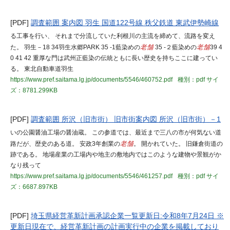
[PDF]
調査範囲 案内図 羽生 国道122号線 秩父鉄道 東武伊勢崎線
る工事を行い、 それまで分流していた利根川の主流を締めて、流路を変え
た。 羽生－18 34羽生水郷PARK 35 -1藍染めの
老舗
35 -２藍染めの
老舗
39 4
0 41 42 重厚な門は武州正藍染の伝統ともに長い歴史を持ちここに建ってい
る。 東北自動車道羽生
https://www.pref.saitama.lg.jp/documents/5546/460752.pdf
種別：pdf
サイ
ズ：8781.299KB
[PDF]
調査範囲 所沢（旧市街） 旧市街案内図 所沢（旧市街）－1
いの公園醤油工場の醤油蔵。 この参道では、最近まで三八の市が何気ない道
路だが、歴史のある道。 安政3年創業の
老舗
。 開かれていた。 旧鎌倉街道の
跡である。 地場産業の工場内や地主の敷地内ではこのような建物や景観がか
なり残って
https://www.pref.saitama.lg.jp/documents/5546/461257.pdf
種別：pdf
サイ
ズ：6687.897KB
[PDF]
埼玉県経営革新計画承認企業一覧更新日:令和8年7月24日 ※
更新日現在で、経営革新計画の計画実行中の企業を掲載しており