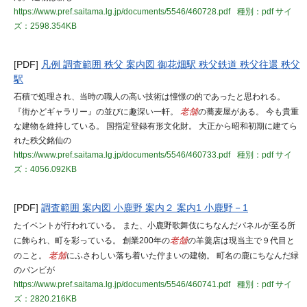
https://www.pref.saitama.lg.jp/documents/5546/460728.pdf
種別：pdf
サイ
ズ：2598.354KB
[PDF]
凡例 調査範囲 秩父 案内図 御花畑駅 秩父鉄道 秩父往還 秩父
駅
石積で処理され、当時の職人の高い技術は憧憬の的であったと思われる。
『街かどギャラリー』の並びに趣深い一軒。
老舗
の蕎麦屋がある。 今も貴重
な建物を維持している。 国指定登録有形文化財。 大正から昭和初期に建てら
れた秩父銘仙の
https://www.pref.saitama.lg.jp/documents/5546/460733.pdf
種別：pdf
サイ
ズ：4056.092KB
[PDF]
調査範囲 案内図 小鹿野 案内２ 案内1 小鹿野－1
たイベントが行われている。 また、小鹿野歌舞伎にちなんだパネルが至る所
に飾られ、町を彩っている。 創業200年の
老舗
の羊羹店は現当主で９代目と
のこと。
老舗
にふさわしい落ち着いた佇まいの建物。 町名の鹿にちなんだ緑
のバンビが
https://www.pref.saitama.lg.jp/documents/5546/460741.pdf
種別：pdf
サイ
ズ：2820.216KB