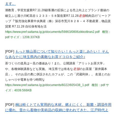
ます。
潮教育，学習支援業R7.11.28顧客層の拡張による売上向上とブランド価値の
確立ふじ屋小川町高谷１２３３－５８製造業R7.11.28
老舗
精肉店の"ミートア
ップ︕”販売強化事業中央興産（株）深谷市荒川８２８－４ 不動産業，物品賃
貸業 R7.11.28 自社保有地を活
https://www.pref.saitama.lg.jp/documents/59863/0806zikkoitiran2.pdf
種別：
pdf
サイズ：1208.337KB
[PDF]
もっと狭山茶について知りたい！もっと楽しみたい！ そん
なあなたに埼玉県内の素敵なお茶ドコロをご紹介♪
茶づくりの道具は一見の価値あり！また、公開講座「アリットお茶大学」
や、各種体験講座なども実施。 埼玉県では有名な
老舗
のお茶屋「新井園本
店」。 そのお店の奥に併設されたカフェが、この「武蔵利休」。 友達とのお
しゃべりや電車を待つ時間な
https://www.pref.saitama.lg.jp/documents/6022/605438_1.pdf
種別：pdf
サ
イズ：4039.566KB
[PDF]
桐は軽くとても実用的な木材。燃えにくく、殺菌・調湿作用
に優れ、昔から着物や美術品の収納に使われてきた。江戸時代よ