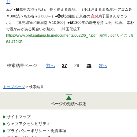
り
ムと●❺越生の渋うちわ。 長く使える逸品。 （小江戸まるまる屋:ヘアゴム各
￥300渋うちわ各￥2,680～）●❻秩父銘仙と京都の
老舗
扇子屋さんがコラ
ボ。 （逸見織物／舞扇堂:￥10,800）●❼1300年の歴史を持つ小川和紙。 素朴
で温かみがある風合いが魅力。 （埼玉伝統工
https://www.pref.saitama.lg.jp/documents/6022/6_7.pdf
種別：pdf
サイズ：8
84.472KB
検索結果ページ
前へ
27
28
29
次へ
トップページ
> 検索結果
ページの先頭へ戻る
サイトマップ
ウェブアクセシビリティ
プライバシーポリシー・免責事項