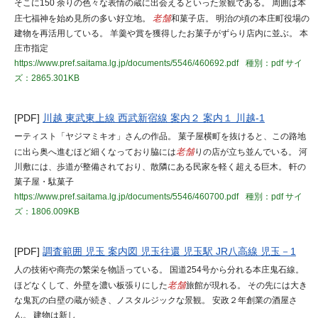
そこに150 余りの色々な表情の蔵に出会えるといった景観である。 周囲は本
庄七福神を始め見所の多い好立地。
老舗
和菓子店。 明治の頃の本庄町役場の
建物を再活用している。 羊羹や賞を獲得したお菓子がずらり店内に並ぶ。 本
庄市指定
https://www.pref.saitama.lg.jp/documents/5546/460692.pdf
種別：pdf
サイ
ズ：2865.301KB
[PDF]
川越 東武東上線 西武新宿線 案内２ 案内１ 川越-1
ーティスト「ヤジマミキオ」さんの作品。 菓子屋横町を抜けると、この路地
に出ら奥へ進むほど細くなっており脇には
老舗
りの店が立ち並んでいる。 河
川敷には、歩道が整備されており、散隣にある民家を軽く超える巨木。 軒の
菓子屋・駄菓子
https://www.pref.saitama.lg.jp/documents/5546/460700.pdf
種別：pdf
サイ
ズ：1806.009KB
[PDF]
調査範囲 児玉 案内図 児玉往還 児玉駅 JR八高線 児玉－1
人の技術や商売の繁栄を物語っている。 国道254号から分れる本庄鬼石線。
ほどなくして、外壁を濃い板張りにした
老舗
旅館が現れる。 その先には大き
な鬼瓦の白壁の蔵が続き、ノスタルジックな景観。 安政２年創業の酒屋さ
ん。 建物は新し