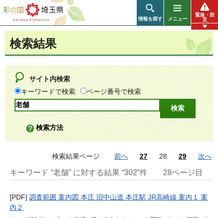
彩の国 埼玉県
緊急・防
情報を探す
メニュー
災
検索結果
サイト内検索
キーワードで検索
ページ番号で検索
検索方法
検索結果ページ
前へ
27
28
29
次へ
キーワード “老舗” に対する結果 “302”件
28ページ目
[PDF]
調査範囲 案内図 本庄 旧中山道 本庄駅 JR高崎線 案内１ 案
内２