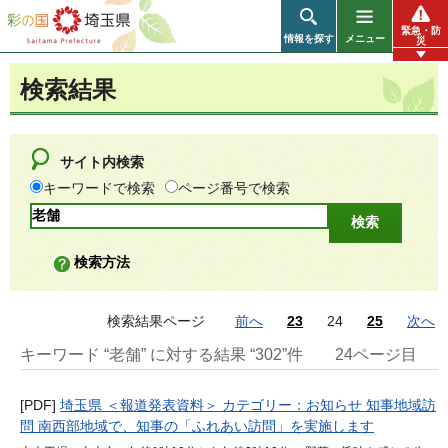
彩の国 埼玉県
緊急・防
情報を探す
メニュー
災
検索結果
サイト内検索
キーワードで検索
ページ番号で検索
検索方法
検索結果ページ
前へ
23
24
25
次へ
キーワード “老舗” に対する結果 “302”件
24ページ目
[PDF]
埼玉県 ＜報道発表資料＞ カテゴリー：お知らせ 知事地域訪
問 南西部地域で、知事の「ふれあい訪問」を実施します