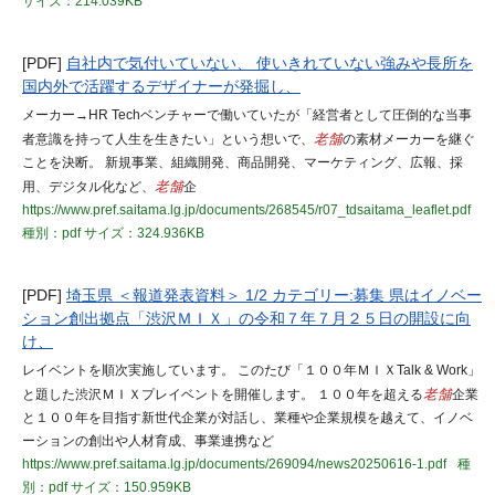
サイズ：214.039KB
[PDF]
自社内で気付いていない、 使いきれていない強みや長所を
国内外で活躍するデザイナーが発掘し、
メーカー→HR Techベンチャーで働いていたが「経営者として圧倒的な当事
者意識を持って人生を生きたい」という想いで、
老舗
の素材メーカーを継ぐ
ことを決断。 新規事業、組織開発、商品開発、マーケティング、広報、採
用、デジタル化など、
老舗
企
https://www.pref.saitama.lg.jp/documents/268545/r07_tdsaitama_leaflet.pdf
種別：pdf
サイズ：324.936KB
[PDF]
埼玉県 ＜報道発表資料＞ 1/2 カテゴリー:募集 県はイノベー
ション創出拠点「渋沢ＭＩＸ」の令和７年７月２５日の開設に向
け、
レイベントを順次実施しています。 このたび「１００年ＭＩＸTalk & Work」
と題した渋沢ＭＩＸプレイベントを開催します。 １００年を超える
老舗
企業
と１００年を目指す新世代企業が対話し、業種や企業規模を越えて、イノベ
ーションの創出や人材育成、事業連携など
https://www.pref.saitama.lg.jp/documents/269094/news20250616-1.pdf
種
別：pdf
サイズ：150.959KB