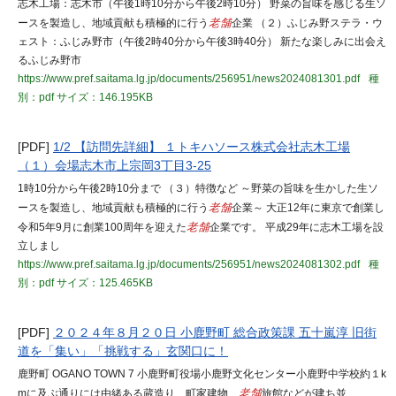
志木工場：志木市（午後1時10分から午後2時10分） 野菜の旨味を感じる生ソ
ースを製造し、地域貢献も積極的に行う
老舗
企業 （２）ふじみ野ステラ・ウ
ェスト：ふじみ野市（午後2時40分から午後3時40分） 新たな楽しみに出会え
るふじみ野市
https://www.pref.saitama.lg.jp/documents/256951/news2024081301.pdf
種
別：pdf
サイズ：146.195KB
[PDF]
1/2 【訪問先詳細】 １トキハソース株式会社志木工場
（１）会場志木市上宗岡3丁目3-25
1時10分から午後2時10分まで （３）特徴など ～野菜の旨味を生かした生ソ
ースを製造し、地域貢献も積極的に行う
老舗
企業～ 大正12年に東京で創業し
令和5年9月に創業100周年を迎えた
老舗
企業です。 平成29年に志木工場を設
立しまし
https://www.pref.saitama.lg.jp/documents/256951/news2024081302.pdf
種
別：pdf
サイズ：125.465KB
[PDF]
２０２４年８月２０日 小鹿野町 総合政策課 五十嵐淳 旧街
道を「集い」「挑戦する」玄関口に！
鹿野町 OGANO TOWN 7 小鹿野町役場小鹿野文化センター小鹿野中学校約１k
mに及ぶ通りには由緒ある蔵造り、町家建物、
老舗
旅館などが建ち並