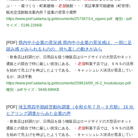
ぶ・・・蔵づくり・町家建物・
老舗
旅館・・・実証事業可能建物（町管理）
観光交流館観光案内所 7 提案の背景小鹿野
https://www.pref.saitama.lg.jp/documents/257367/14_ogano.pdf
種別：pdf
サイズ：5196.226KB
[PDF]
県内中小企業の景況感 県内中小企業の景況感は、一部に足
踏み感 がみられるものの、持ち直しの動きがみら
・飲食店は好調だが、日用品を扱う物販店はロードサイドの大型店やネット
通販との競合で特に厳しい状況にある。 ・
老舗
和菓子店では、ＳＮＳの活用
を始めて売上げを伸ばしたようである。 ・キャッシュレス決済が普及してい
るが、決済手数
https://www.pref.saitama.lg.jp/documents/259616/00_r6-2_houkokusyo.pdf
種別：pdf
サイズ：5648.686KB
[PDF]
埼玉県四半期経営動向調査（令和６年７月～９月期） 16 III.
ヒアリング調査からみた企業の声
・飲食店は好調だが、日用品を扱う物販店はロードサイドの大型店やネット
通販との競合で特に厳しい状況にある。 ・
老舗
和菓子店では、ＳＮＳの活用
を始めて売上げを伸ばしたようである。 ・キャッシュレス決済が普及してい