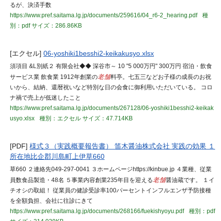
るが、決済手数
https://www.pref.saitama.lg.jp/documents/259616/04_r6-2_hearing.pdf
種
別：pdf
サイズ：286.86KB
[エクセル]
06-yoshiki1besshi2-keikakusyo.xlsx
須項目 &L別紙２ 有限会社◆◆ 深谷市～ 10 "5 000万円" 300万円 宿泊・飲食
サービス業 飲食業 1912年創業の
老舗
料亭。七五三などお子様の成長のお祝
いから、結納、還暦祝いなど特別な日の会食に御利用いただいている。 コロ
ナ禍で売上が低迷したこと
https://www.pref.saitama.lg.jp/documents/267128/06-yoshiki1besshi2-keikak
usyo.xlsx
種別：エクセル
サイズ：47.714KB
[PDF]
様式３（実践概要報告書） 笛木醤油株式会社 実践の効果 １
所在地比企郡川島町上伊草660
草660 ２連絡先049-297-0041 ３ホームページhttps://kinbue.jp ４業種、従業
員数食品製造・48名 ５事業内容創業235年目を迎える
老舗
醤油蔵です。 １イ
チオシの取組！ 従業員の健診受診率100パーセントインフルエンザ予防接種
を全額負担、会社に往診にきて
https://www.pref.saitama.lg.jp/documents/268166/fuekishyoyu.pdf
種別：pdf