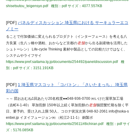
shisetsutou_teigensyo.pdf
種別：pdf
サイズ：4077.557KB
[PDF]
パネルディスカッション 埼玉県における サーキュラーエコ
ノミー
ることで付加価値に変えられるプロダクト（インターフェース）を考える八
方良菓（生八ッ橋や酒粕、おからなど京都の
老舗
から出る副産物を活用した
シュトーレン） Life-cycle Thinking 素材や製品としての比較だけではなく、
システムやライフサイ
https://www.pref.saitama.lg.jp/documents/254492/paneldiscussion.pdf
種
別：pdf
サイズ：3151.191KB
[PDF]
1 埼玉県マスコット 「コバトン」「さいたまっち」 埼玉県
彩の国
～～ 団おおむね1回あたり20名程度●●048-936-0700 ㈱いけだ屋草加工場
（吉町4-1-40） 草加煎餅 150年以上続く草加煎餅の
老舗
個団繁忙期を除く平
日、要予約、受け入れ上限 50人、コロナ状況次第 048-92-2061 info@soka-s
enbei.jp イヌイフュージョン㈱ （松江2-11-1） 銅製ポ
https://www.pref.saitama.lg.jp/documents/25611/r8ichiran.pdf
種別：pdf
サイ
ズ：5176.085KB