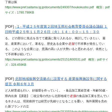
了後は振
https://www.pref.saitama.lg.jp/documents/249307/houkokusho.pdf
種別：pdf
サイズ：1780.798KB
[PDF]
- 1 - 平成２５年度第２回埼玉県社会教育委員会議会議録 １
日時平成２５年１１月２６日（火）１４：００～１５：３０
る。 どの部分に焦点を当てて建議に取り入れるか、検討していきたい。 最
近、産業界において、著名な、歴史ある企業や
老舗
で不祥事が発生してい
る。 このような企業には、意識の高い人が大勢いると思われるが、依然とし
て不祥事が続いてい
https://www.pref.saitama.lg.jp/documents/25151/600531.pdf
種別：pdf
サイ
ズ：328.459KB
[PDF]
北部地域振興交流拠点に設置する 産業振興施設等に関する
提言 令和６年３月
ど人材育成も行い、好循環を作っていく。 ・食品加工業経営者・年齢50歳・
県内出身 【課題】 〇祖父母の代から北部地域で
老舗
の食品加工業を営んでい
るＢさんは、現状維持では経営が先細りとなることを憂い、海外展開を含め
た新ブランドの立
https://www.pref.saitama.lg.jp/documents/252055/hokubutiiikisangyousinkou