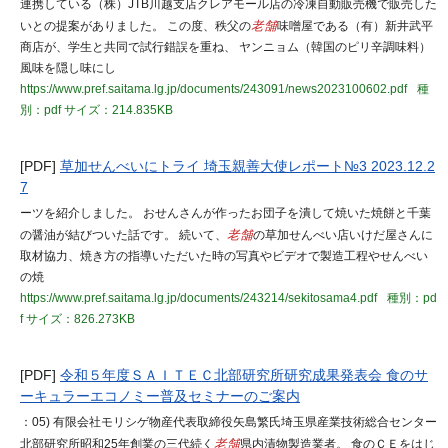
連携している（株）JTB川越支店クレアモール店の冷凍自動販売機で販売した
いとの提案がありました。 この度、秩父の
老舗
味噌屋である（有）新井武平
商店が、学生と共同で試行錯誤を重ね、 ヤンニョム（韓国のピリ辛調味料）
風味を隠し味にし
https://www.pref.saitama.lg.jp/documents/243091/news2023100602.pdf
種
別：pdf
サイズ：214.835KB
[PDF]
草加せんべいにトライ 埼玉親善大使レポート№3 2023.12.2
7
ーツを紹介しました。 おせんさんが作ったお団子を潰して焼いた焼餅と千葉
の醤油が結びついた話です。 続いて、
老舗
の草加せんべい店いけだ屋さんに
取材協力、焼き方の指導いただいた時の写真やビデオで製造工程やせんべい
の焼
https://www.pref.saitama.lg.jp/documents/243214/sekitosama4.pdf
種別：pd
f
サイズ：826.273KB
[PDF]
令和５年度ＳＡＩＴＥＣ北部研究所研究成果発表会 食のサ
ーキュラーエコノミー普及セミナーのご案内
：05) 有限会社モリシゲ物産代表取締役矢島繁氏埼玉県産業技術総合センター
北部研究所昭和25年創業の三代続く
老舗
県内漬物製造業者。 食のＣＥをはじ