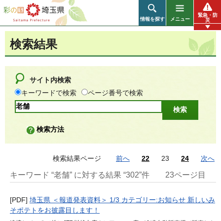
彩の国 埼玉県
緊急・防
情報を探す
メニュー
災
検索結果
サイト内検索
キーワードで検索
ページ番号で検索
検索方法
検索結果ページ
前へ
22
23
24
次へ
キーワード “老舗” に対する結果 “302”件
23ページ目
[PDF]
埼玉県 ＜報道発表資料＞ 1/3 カテゴリー:お知らせ 新しいみ
そポテトをお披露目します！