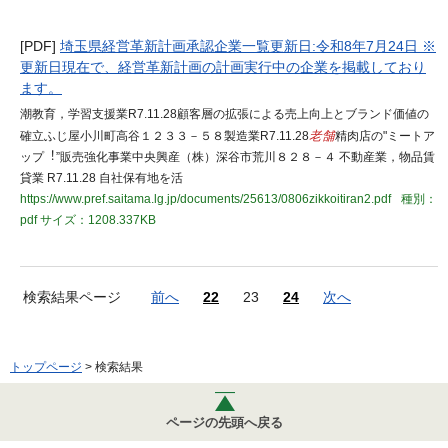
[PDF]
埼玉県経営革新計画承認企業一覧更新日:令和8年7月24日 ※
更新日現在で、経営革新計画の計画実行中の企業を掲載しており
ます。
潮教育，学習支援業R7.11.28顧客層の拡張による売上向上とブランド価値の
確立ふじ屋小川町高谷１２３３－５８製造業R7.11.28
老舗
精肉店の"ミートア
ップ︕”販売強化事業中央興産（株）深谷市荒川８２８－４ 不動産業，物品賃
貸業 R7.11.28 自社保有地を活
https://www.pref.saitama.lg.jp/documents/25613/0806zikkoitiran2.pdf
種別：
pdf
サイズ：1208.337KB
検索結果ページ
前へ
22
23
24
次へ
トップページ
> 検索結果
ページの先頭へ戻る