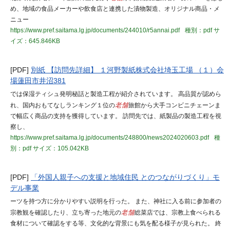
め、地域の食品メーカーや飲食店と連携した漬物製造、オリジナル商品・メ
ニュー
https://www.pref.saitama.lg.jp/documents/244010/r5annai.pdf
種別：pdf
サ
イズ：645.846KB
[PDF]
別紙 【訪問先詳細】 １河野製紙株式会社埼玉工場 （１）会
場蓮田市井沼381
では保湿ティシュ発明秘話と製造工程が紹介されています。 高品質が認めら
れ、国内おもてなしランキング１位の
老舗
旅館から大手コンビニチェーンま
で幅広く商品の支持を獲得しています。 訪問先では、紙製品の製造工程を視
察し、
https://www.pref.saitama.lg.jp/documents/248800/news2024020603.pdf
種
別：pdf
サイズ：105.042KB
[PDF]
「外国人親子への支援と地域住民 とのつながりづくり」モ
デル事業
ーツを持つ方に分かりやすい説明を行った。 また、神社に入る前に参加者の
宗教観を確認したり、立ち寄った地元の
老舗
総菜店では、宗教上食べられる
食材について確認をする等、文化的な背景にも気を配る様子が見られた。 終