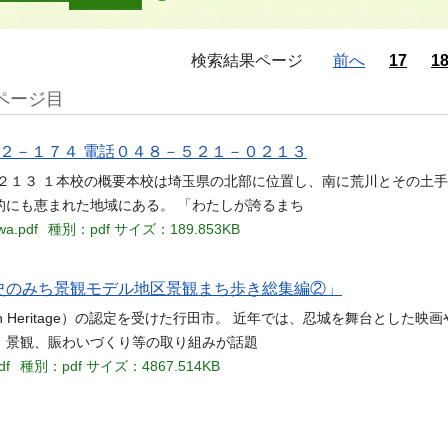
検索結果ページ
前へ
17
1
1ページ目
２－１７４ 電話０４８－５２１－０２１３
２１３ １本校の概要本校は埼玉県の北部に位置し、南に荒川とその土
的にも恵まれた地域にある。 「わたしが誇るまち
wa.pdf
種別：pdf
サイズ：189.853KB
.7 「歴史のみち景観モデル地区景観まち歩き総集編②」
Heritage）の認定を受けた行田市。 近年では、忍城を舞台とした映画
、景観、賑わいづくり等の取り組みが話題
df
種別：pdf
サイズ：4867.514KB