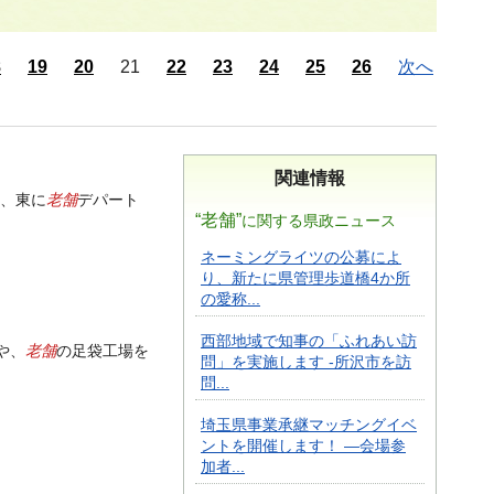
8
19
20
21
22
23
24
25
26
次へ
関連情報
老舗
手、東に
デパート
“老舗”
に関する県政ニュース
ネーミングライツの公募によ
り、新たに県管理歩道橋4か所
の愛称...
西部地域で知事の「ふれあい訪
老舗
や、
の足袋工場を
問」を実施します -所沢市を訪
問...
埼玉県事業承継マッチングイベ
ントを開催します！ ―会場参
加者...