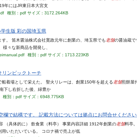
19年にはJR東日本大宮支
df
種別：pdf
サイズ：3172.264KB
小学生版 彩の国埼玉県
老舗
ます。 笛木醤油株式会社寛政元年に創業の、埼玉県でも
の醤油蔵で
、様々な新商品を開発し、
eimanual.pdf
種別：pdf
サイズ：1713.223KB
 オリンピックトーチ
老舗
船着場として栄えた。 聖火リレーは、創業150年を超える
煎餅屋
を南下し右折した後、緑豊か
種別：pdf
サイズ：6948.775KB
空欄で結構です。 記載方法については拠点にお問合せください
老舗
 （具体的に） 飲食業（料亭） 事業内容詳細 1912年創業の
料亭。
利用いただいている。 コロナ禍で売上が低