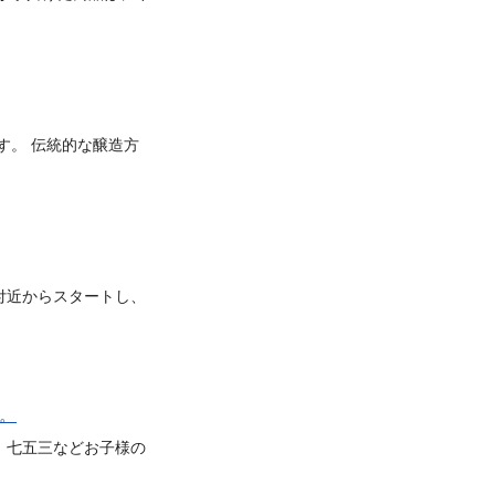
す。 伝統的な醸造方
付近からスタートし、
。
 七五三などお子様の