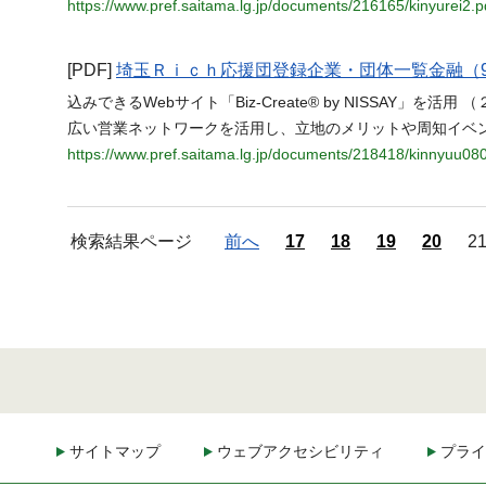
https://www.pref.saitama.lg.jp/documents/216165/kinyurei2.p
[PDF]
埼玉Ｒｉｃｈ応援団登録企業・団体一覧金融（9
込みできるWebサイト「Biz-Create® by NISSA
広い営業ネットワークを活用し、立地のメリットや周知イベントと
https://www.pref.saitama.lg.jp/documents/218418/kinnyuu08
検索結果ページ
前へ
17
18
19
20
2
サイトマップ
ウェブアクセシビリティ
プライ