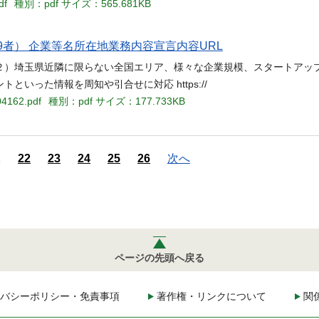
df
種別：pdf
サイズ：565.681KB
者） 企業等名所在地業務内容宣言内容URL
Y」を活用 （２）埼玉県近隣に限らない全国エリア、様々な企業規模、スタートアッ
いった情報を周知や引合せに対応 https://
04162.pdf
種別：pdf
サイズ：177.733KB
1
22
23
24
25
26
次へ
ページの先頭へ戻る
バシーポリシー・免責事項
著作権・リンクについて
関