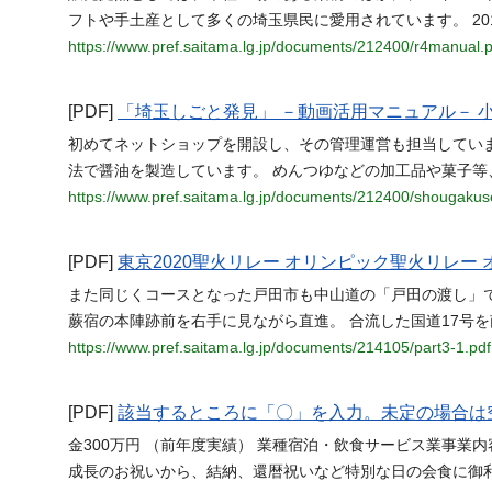
フトや手土産として多くの埼玉県民に愛用されています。 20
https://www.pref.saitama.lg.jp/documents/212400/r4manual.p
[PDF]
「埼玉しごと発見」 －動画活用マニュアル－ 
初めてネットショップを開設し、その管理運営も担当してい
法で醤油を製造しています。 めんつゆなどの加工品や菓子等
https://www.pref.saitama.lg.jp/documents/212400/shougakus
[PDF]
東京2020聖火リレー オリンピック聖火リレー
また同じくコースとなった戸田市も中山道の「戸田の渡し」で
蕨宿の本陣跡前を右手に見ながら直進。 合流した国道17号
https://www.pref.saitama.lg.jp/documents/214105/part3-1.pdf
[PDF]
該当するところに「〇」を入力。未定の場合は
金300万円 （前年度実績） 業種宿泊・飲食サービス業事業内容
成長のお祝いから、結納、還暦祝いなど特別な日の会食に御