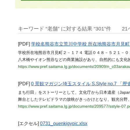
キーワード “老舗” に対する結果 “301”件
2
[PDF]
学校名熊谷市立荒川中学校 所在地熊谷市月見町
学校所在地熊谷市月見町２－１７４ 電話０４８－５２１－０
八木橋やイオン熊谷などの商業施設があり、自然的にも文化
https://www.pref.saitama.lg.jp/documents/20909/n_c03araka
[PDF]
0 景観マガジン埼玉スタイル S.Style no
まち行田」をストーリーとして、文化庁から日本遺産（Japan 
舞台としたテレビドラマの放映がきっかけとなり、観光分野
https://www.pref.saitama.lg.jp/documents/209577/sstyle-07.p
[エクセル]
0731_ouenkigyoic.xlsx