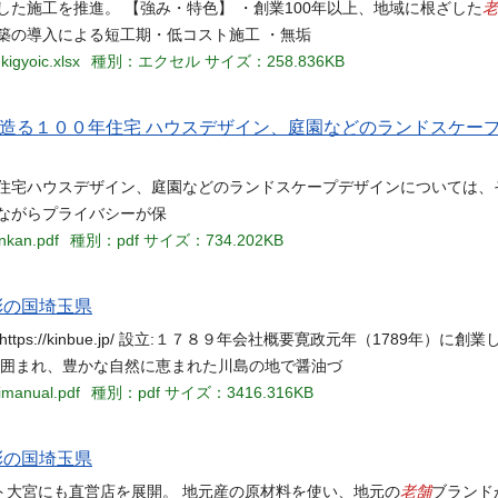
老
た施工を推進。 【強み・特色】 ・創業100年以上、地域に根ざした
築の導入による短工期・低コスト施工 ・無垢
igyoic.xlsx
種別：エクセル
サイズ：258.836KB
が造る１００年住宅 ハウスデザイン、庭園などのランドスケー
住宅ハウスデザイン、庭園などのランドスケープデザインについては、
ながらプライバシーが保
nkan.pdf
種別：pdf
サイズ：734.202KB
彩の国埼玉県
ps://kinbue.jp/ 設立:１７８９年会社概要寛政元年（1789年）に創業
に囲まれ、豊かな自然に恵まれた川島の地で醤油づ
imanual.pdf
種別：pdf
サイズ：3416.316KB
彩の国埼玉県
老舗
ト大宮にも直営店を展開。 地元産の原材料を使い、地元の
ブランド