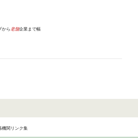
老舗
プから
企業まで幅
係機関リンク集