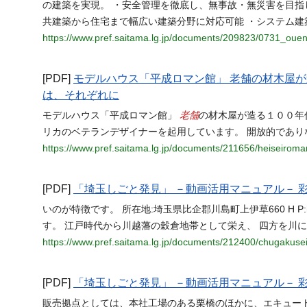
の建築を実現。 ・安全管理を徹底し、無事故・無災害を目指し
共建築から住宅まで幅広い建築分野に対応可能 ・システム建
https://www.pref.saitama.lg.jp/documents/209823/0731_ouenk
[PDF]
モデルハウス「平成ロマン館」 老舗の材木屋
は、それぞれに
老舗
モデルハウス「平成ロマン館」
の材木屋が造る１００年
リカのベテランデザイナーを起用しています。 開放的であり
https://www.pref.saitama.lg.jp/documents/211656/heiseiroma
[PDF]
「埼玉しごと発見」 －動画活用マニュアル－ 
いのが特徴です。 所在地:埼玉県比企郡川島町上伊草660 H P:htt
す。 江戸時代から川越藩の穀倉地帯として栄え、 四方を川
https://www.pref.saitama.lg.jp/documents/212400/chugakuse
[PDF]
「埼玉しごと発見」 －動画活用マニュアル－ 
販売拠点としては、本社工場のある栗橋のほかに、エキュー