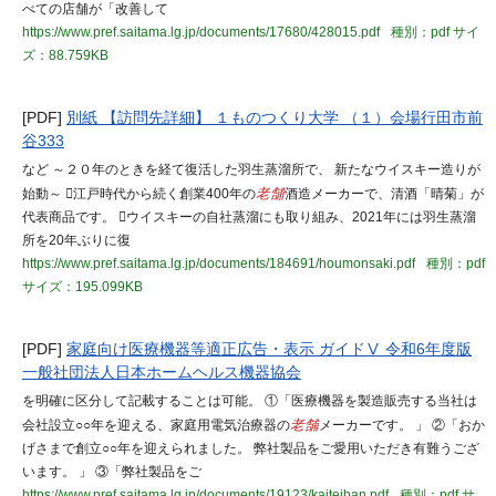
べての店舗が「改善して
https://www.pref.saitama.lg.jp/documents/17680/428015.pdf
種別：pdf
サイ
ズ：88.759KB
[PDF]
別紙 【訪問先詳細】 １ものつくり大学 （１）会場行田市前
谷333
など ～２０年のときを経て復活した羽生蒸溜所で、 新たなウイスキー造りが
始動～ 江戸時代から続く創業400年の
老舗
酒造メーカーで、清酒「晴菊」が
代表商品です。 ウイスキーの自社蒸溜にも取り組み、2021年には羽生蒸溜
所を20年ぶりに復
https://www.pref.saitama.lg.jp/documents/184691/houmonsaki.pdf
種別：pdf
サイズ：195.099KB
[PDF]
家庭向け医療機器等適正広告・表示 ガイドⅤ 令和6年度版
一般社団法人日本ホームヘルス機器協会
を明確に区分して記載することは可能。 ①「医療機器を製造販売する当社は
会社設立○○年を迎える、家庭用電気治療器の
老舗
メーカーです。 」 ②「おか
げさまで創立○○年を迎えられました。 弊社製品をご愛用いただき有難うござ
います。 」 ③「弊社製品をご
https://www.pref.saitama.lg.jp/documents/19123/kaiteiban.pdf
種別：pdf
サ