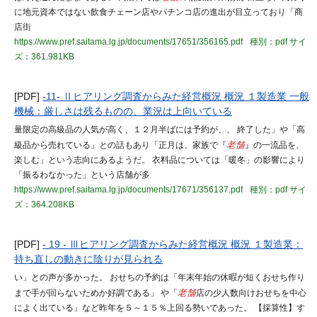
に地元資本ではない飲食チェーン店やパチンコ店の進出が目立っており「商
店街
https://www.pref.saitama.lg.jp/documents/17651/356165.pdf
種別：pdf
サイ
ズ：361.981KB
[PDF]
-11- Ⅱヒアリング調査からみた経営概況 概況 １製造業 一般
機械：厳しさは残るものの、業況は上向いている
量限定の高級品の人気が高く、１２月半ばには予約が、、 終了した」や「高
級品から売れている」との話もあり「正月は、家族で『
老舗
』の一流品を、
楽しむ」という志向にあるようだ。 衣料品については「暖冬」の影響により
「振るわなかった」という店舗が多
https://www.pref.saitama.lg.jp/documents/17671/356137.pdf
種別：pdf
サイ
ズ：364.208KB
[PDF]
- 19 - Ⅲヒアリング調査からみた経営概況 概況 １製造業：
持ち直しの動きに陰りが見られる
い」との声が多かった。 おせちの予約は「年末年始の休暇が短くおせち作り
まで手が回らないためか好調である」 や「
老舗
店の少人数向けおせちを中心
によく出ている」など昨年を５～１５％上回る勢いであった。 【採算性】す