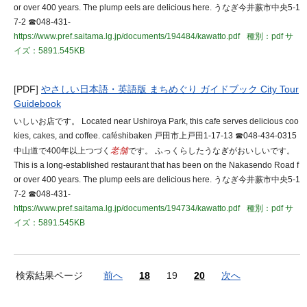
or over 400 years. The plump eels are delicious here. うなぎ今井蕨市中央5-1
7-2 ☎048-431-
https://www.pref.saitama.lg.jp/documents/194484/kawatto.pdf
種別：pdf
サ
イズ：5891.545KB
[PDF]
やさしい日本語・英語版 まちめぐり ガイドブック City Tour
Guidebook
いしいお店です。 Located near Ushiroya Park, this cafe serves delicious coo
kies, cakes, and coffee. caféshibaken 戸田市上戸田1-17-13 ☎048-434-0315
中山道で400年以上つづく
老舗
です。 ふっくらしたうなぎがおいしいです。
This is a long-established restaurant that has been on the Nakasendo Road f
or over 400 years. The plump eels are delicious here. うなぎ今井蕨市中央5-1
7-2 ☎048-431-
https://www.pref.saitama.lg.jp/documents/194734/kawatto.pdf
種別：pdf
サ
イズ：5891.545KB
検索結果ページ
前へ
18
19
20
次へ