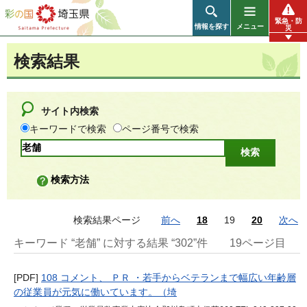
彩の国 埼玉県
緊急・防
情報を探す
メニュー
災
検索結果
サイト内検索
キーワードで検索
ページ番号で検索
検索方法
検索結果ページ
前へ
18
19
20
次へ
キーワード “老舗” に対する結果 “302”件
19ページ目
[PDF]
108 コメント、 ＰＲ ・若手からベテランまで幅広い年齢層
の従業員が元気に働いています。（埼