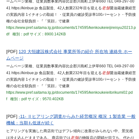
ームページ業種、従業員数事業内容比企郡川島町上伊草660 TEL 049-297-00
41 https://kinbue.jp 食品製造、42人創業232年目を迎える
老舗
醤油蔵健康経営
の実践内容 1イチオシの取組！ ・従業員の健診受診率100パーセント・予防接
種の会社全額負担・『「笑顔」で健康
https://www.pref.saitama.lg.jp/documents/174595/kenkoukeieijireisyu20213.p
df
種別：pdf
サイズ：8900.142KB
[PDF]
120 大恒建設株式会社 事業所等の紹介 所在地 連絡先 ホー
ムページ
ームページ業種、従業員数事業内容比企郡川島町上伊草660 TEL 049-297-00
41 https://kinbue.jp 食品製造、42人創業232年目を迎える
老舗
醤油蔵健康経営
の実践内容 1イチオシの取組！ ・従業員の健診受診率100パーセント・予防接
種の会社全額負担・『「笑顔」で健康
https://www.pref.saitama.lg.jp/documents/174595/kenkoukeieitorikumi02.pd
f
種別：pdf
サイズ：9570.402KB
[PDF]
-11- Ⅱヒアリング調査からみた経営概況 概況 １製造業 一般
機械：当期も低迷が続く
ヒアリングを実施した商店街ではデフレ傾向に改善がみられない中、景況感
は冷え込んだままである。 商店街では
老舗
の物販店の閉鎖が目立ち、代わり