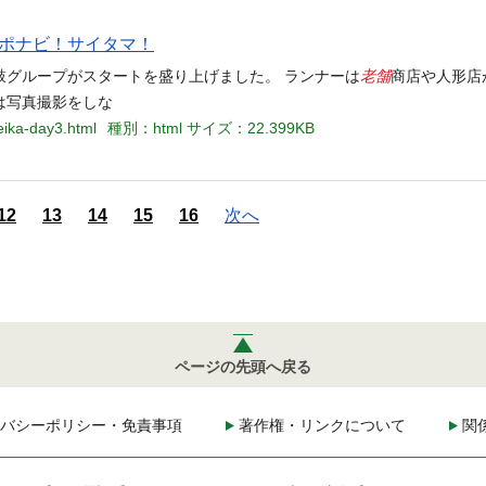
 スポナビ！サイタマ！
老舗
鼓グループがスタートを盛り上げました。 ランナーは
商店や人形店
は写真撮影をしな
seika-day3.html
種別：html
サイズ：22.399KB
12
13
14
15
16
次へ
ページの先頭へ戻る
バシーポリシー・免責事項
著作権・リンクについて
関