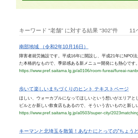
キーワード “老舗” に対する結果 “302”件
1
南部地域 （令和2年10月16日）
障害者就労施設です。平成16年に開設し、平成21年にNP
た本格的なもので、季節感ある新メニュー開発にも熱心です
https://www.pref.saitama.lg.jp/a0106/room-fureai/fureai-na
歩いて楽しいまちづくりのヒント テキストページ
ほしい、ウォーカブルになってほしいという想いがエリアと
ビルとか新しい飲食店もあるので、そういう古いものと新し
https://www.pref.saitama.lg.jp/a0503/super-city/2023matchin
キーマンと北埼玉を散策！あなたにとっての”ちょうど