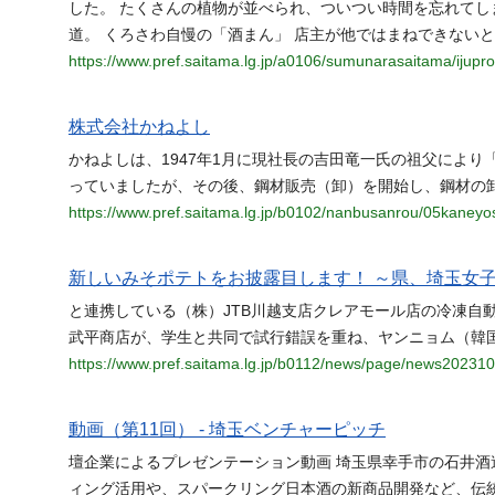
した。 たくさんの植物が並べられ、ついつい時間を忘れてし
道。 くろさわ自慢の「酒まん」 店主が他ではまねできない
https://www.pref.saitama.lg.jp/a0106/sumunarasaitama/ijup
株式会社かねよし
かねよしは、1947年1月に現社長の吉田竜一氏の祖父により
っていましたが、その後、鋼材販売（卸）を開始し、鋼材の
https://www.pref.saitama.lg.jp/b0102/nanbusanrou/05kaneyos
新しいみそポテトをお披露目します！ ～県、埼玉女
と連携している（株）JTB川越支店クレアモール店の冷凍自
武平商店が、学生と共同で試行錯誤を重ね、ヤンニョム（韓
https://www.pref.saitama.lg.jp/b0112/news/page/news20231
動画（第11回） - 埼玉ベンチャーピッチ
壇企業によるプレゼンテーション動画 埼玉県幸手市の石井酒造株
ィング活用や、スパークリング日本酒の新商品開発など、伝