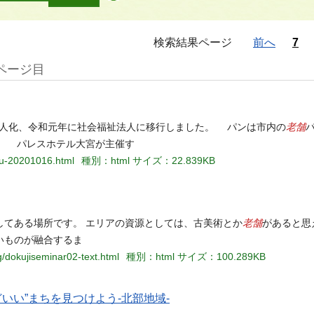
検索結果ページ
前へ
7
1ページ目
老舗
O法人化、令和元年に社会福祉法人に移行しました。 パンは市内の
。 パレスホテル大宮が主催す
nbu-20201016.html
種別：html
サイズ：22.839KB
老舗
してある場所です。 エリアの資源としては、古美術とか
があると思
いものが融合するま
g/dokujiseminar02-text.html
種別：html
サイズ：100.289KB
いい”まちを見つけよう-北部地域-