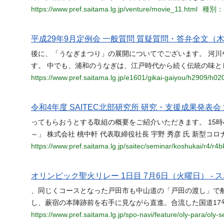
https://www.pref.saitama.lg.jp/venture/movie_11.html
種別：h
平成29年9月定例会 一般質問 質疑質問・答弁全文（木
後に、「うなぎまつり」の展開についてでございます。 河
す。 中でも、浦和のうなぎは、江戸時代から続く伝統の味と
https://www.pref.saitama.lg.jp/e1601/gikai-gaiyou/h2909/h02
令和4年度 SAITEC北部研究所 研究・支援成果発表
ってもらおうとする取組の概要をご紹介いただきます。 15時4
～」 株式会社 桃中軒 代表取締役社長 宇野 秀彦 氏 新型コ
https://www.pref.saitama.lg.jp/saitec/seminar/koshukai/r4/r4
オリンピック聖火リレー 1日目 7月6日（火曜日） -
、同じくコースとなった戸田市も中山道の「戸田の渡し」で船
し、蕨宿の本陣跡前を右手に見ながら直進。合流した国道17
https://www.pref.saitama.lg.jp/spo-navi/feature/oly-para/oly-