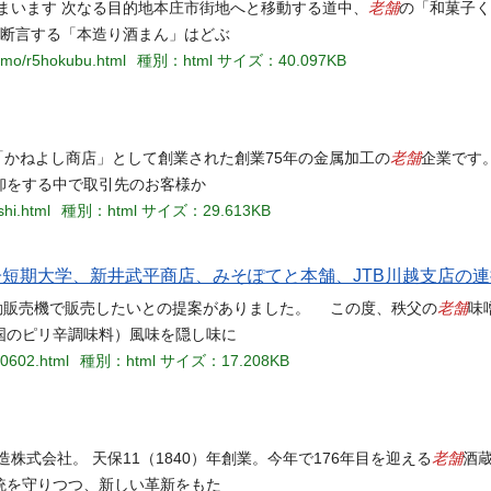
老舗
まいます 次なる目的地本庄市街地へと移動する道中、
の「和菓子く
と断言する「本造り酒まん」はどぶ
romo/r5hokubu.html
種別：html
サイズ：40.097KB
老舗
「かねよし商店」として創業された創業75年の金属加工の
企業です
卸をする中で取引先のお客様か
hi.html
種別：html
サイズ：29.613KB
子短期大学、新井武平商店、みそぽてと本舗、JTB川越支店の
老舗
動販売機で販売したいとの提案がありました。 この度、秩父の
味
国のピリ辛調味料）風味を隠し味に
00602.html
種別：html
サイズ：17.208KB
老舗
式会社。 天保11（1840）年創業。今年で176年目を迎える
酒
統を守りつつ、新しい革新をもた