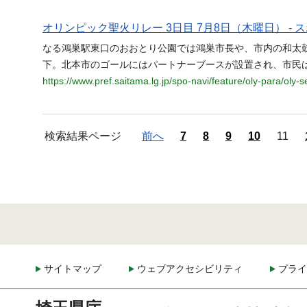
オリンピック聖火リレー 3日目 7月8日（木曜日） -
なる鴻巣駅東口のおおとり公園では鴻巣市長や、市内の和太
下。北本市のゴールにはパートナーブースが設置され、市民
https://www.pref.saitama.lg.jp/spo-navi/feature/oly-para/oly-
検索結果ページ
前へ
7
8
9
10
11
サイトマップ
ウェブアクセシビリティ
プライ