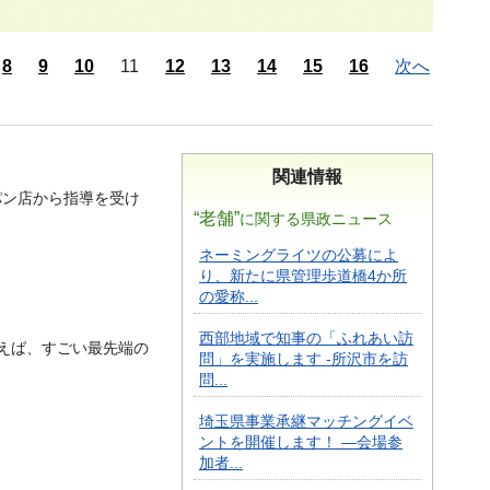
8
9
10
11
12
13
14
15
16
次へ
関連情報
パン店から指導を受け
“老舗”
に関する県政ニュース
ネーミングライツの公募によ
り、新たに県管理歩道橋4か所
の愛称...
西部地域で知事の「ふれあい訪
えば、すごい最先端の
問」を実施します -所沢市を訪
問...
埼玉県事業承継マッチングイベ
ントを開催します！ ―会場参
加者...