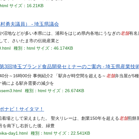
tml
サイズ：16.21KB
村勇夫議員） - 埼玉県議会
老舗
川や沼地などが多い本県には、浦和をはじめ県内各地にうなぎの
有名
して、さいたま市の伝統産業と
0.html
種別：html
サイズ：46.174KB
会 第3回埼玉ブランド食品開発セミナーのご案内 - 埼玉県産業
老舗
0分～16時00分 事例紹介2 「駅弁が時空間を超える～
弁当屋が5
ロナ禍による駅弁需要の減少を
bksem3.html
種別：html
サイズ：26.674KB
 スポナビ！サイタマ！
老舗
着場として栄えました。 聖火リレーは、創業150年を超える
煎餅
号を南下し右折した後、緑豊
seika-day1.html
種別：html
サイズ：22.541KB