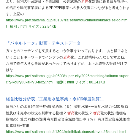
より、個別の行政評価・予算編成、公共施設の
老朽
化対策に係る資産管理へ
の活用や民間事業者によるPPP/PFI事業への参入促進につながると考えられま
す。上記の
https://www.pref.saitama.lg.jp/a0107/zaiseitantou/chihoukoukaikeiseido.htm
l
種別：html
サイズ：22.84KB
「パネルトーク」動画・テキストデータ
方々とのマッチングを支援するという仕事をやっております。 あと群マネと
いうこともキーワードでインフラの
老朽
化。これ結構待ったなしですよね。
八潮で昨年大きな事故があったわけでありますが、上下水道管の管路だけで
はな
https://www.pref.saitama.lg.jp/a0503/super-city/2025matching/saitama-super-
city-kouryuukai-r73-text2.html
種別：html
サイズ：80.141KB
経営比較分析表（工業用水道事業・令和6年度決算）
日当たりの水量(年間平均値) 契約率（％） 契約水量÷一日配水能力×100 収益
性及び未売水の状況を判断する指標 2.
老朽
化の状況 2.
老朽
化の状況 指標名
指標の計算式 指標の説明 有形固定資産減価償却率（％） 有形固定資産減価償
却累計額÷有形
https://www.pref.saitama.lg.jp/c1304/keieihikakubunsekihyou/r6kousui.html