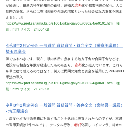
が経過し、最新の科学的知見の蓄積、建物の
老朽
化や都市構造の変化、人口
動態の変化、さらには在宅医療や介護の増加といった社会状況の変化を踏ま
えると、現
https://www.pref.saitama.lg.jp/e1601/gikai-gaiyou/r0802/4/e/0101.html
種
別：html
サイズ：24.004KB
令和8年2月定例会 一般質問 質疑質問・答弁全文（栄寛美議員） -
埼玉県議会
源であるべきです。現在、県内各所に点在する地方庁舎や合同庁舎などは、
建設から相当な年数が経過したものもあり、
老朽
化が進んでいます。これら
を単に建て替えるのではなく、例えば民間の知恵と資金を活用したPPPやPFI
手法の導入
https://www.pref.saitama.lg.jp/e1601/gikai-gaiyou/r0802/4/g/0601.html
種
別：html
サイズ：21.769KB
令和8年2月定例会 一般質問 質疑質問・答弁全文（宮崎吾一議員）
- 埼玉県議会
、高度化する行政事務に対応することを念頭に設置されたものですが、本県
の運用実績は1件のみです。 デジタル行政、
老朽
化著しいインフラ、将来の