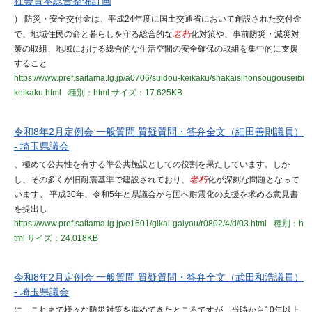
社会資本総合整備計画
） 防災・安全交付金は、平成24年度に国土交通省において創設された交付金
で、地域住民の命と暮らしを守る総合的な
老朽
化対策や、事前防災・減災対
策の取組、地域における総合的な生活空間の安全確保の取組を集中的に支援
すること
https://www.pref.saitama.lg.jp/a0706/suidou-keikaku/shakaisihonsougouseibi
keikaku.html
種別：html
サイズ：17.625KB
令和8年2月定例会 一般質問 質疑質問・答弁全文（細田善則議員）
- 埼玉県議会
、極めて公共性を有する準公共施設としての役割を果たしています。しか
し、その多くが旧耐震基準で建設されており、
老朽
化が深刻な問題となって
います。 平成30年、令和5年と県議会から国へ耐震化の支援を求める意見書
を提出し
https://www.pref.saitama.lg.jp/e1601/gikai-gaiyou/r0802/4/d/03.html
種別：h
tml
サイズ：24.018KB
令和8年2月定例会 一般質問 質疑質問・答弁全文（武田和浩議員）
- 埼玉県議会
に、これまで様々な防災対策を進めてきたところですが、当時から10年以上