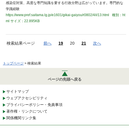
感染症対策、高度な専門知識を要する行政分野は広がっています。専門的な
学識経験
https://www.pref.saitama.lg.jp/e1601/gikai-gaiyou/r0802/4/i/13.html
種別：ht
ml
サイズ：22.895KB
検索結果ページ
前へ
19
20
21
次へ
トップページ
> 検索結果
ページの先頭へ戻る
サイトマップ
ウェブアクセシビリティ
プライバシーポリシー・免責事項
著作権・リンクについて
関係機関リンク集