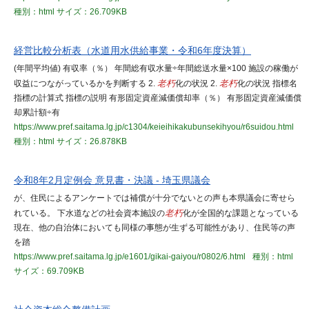
種別：html
サイズ：26.709KB
経営比較分析表（水道用水供給事業・令和6年度決算）
(年間平均値) 有収率（％） 年間総有収水量÷年間総送水量×100 施設の稼働が
収益につながっているかを判断する 2.
老朽
化の状況 2.
老朽
化の状況 指標名
指標の計算式 指標の説明 有形固定資産減価償却率（％） 有形固定資産減価償
却累計額÷有
https://www.pref.saitama.lg.jp/c1304/keieihikakubunsekihyou/r6suidou.html
種別：html
サイズ：26.878KB
令和8年2月定例会 意見書・決議 - 埼玉県議会
が、住民によるアンケートでは補償が十分でないとの声も本県議会に寄せら
れている。 下水道などの社会資本施設の
老朽
化が全国的な課題となっている
現在、他の自治体においても同様の事態が生ずる可能性があり、住民等の声
を踏
https://www.pref.saitama.lg.jp/e1601/gikai-gaiyou/r0802/6.html
種別：html
サイズ：69.709KB